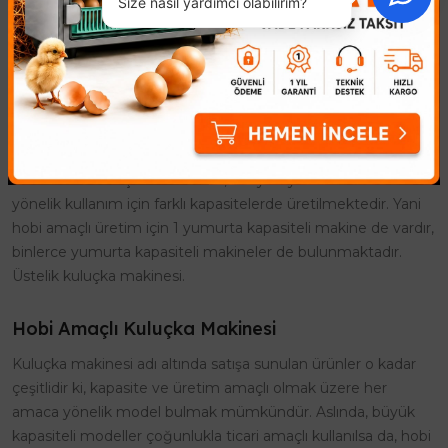
Size nasıl yardımcı olabilirim?
ancak bu durum maliyeti arttırdığı gibi, üretim sürecini de
uzatır. Civciv çıkması için gerekli bir mühendislik çalışması
sonucu geliştirilen kuluçka makinesi, verimli üretim için ideal
ürünlerdir. Özel kontrol paneline sahip şekilde tasarlanan
kuluçka makinesi modelleri, işlemin her aşamasında
durumun kontrol altında olmasını sağlar. Bu sayede kısa bir
süre içerisinde, hedeflenen sayıda civciv üretimi mümkün
olmaktadır. Kuluçka makineleri, bireysel ya da ticari amaca
yönelik kullanım için farklı kapasitelerde üretilmektedir. Yani
hobi amaçlı üretim için 1 yumurta kapasiteli makine de vardır,
binlerce yumurta kapasiteli makineler de bulunmaktadır.
Üstelik kuluçka makinesi.
Hobi Amaçlı Kuluçka Makinesi
Kuluçka makinesi adı altında satışa sunulan ürünler o kadar
çeşitlidir ki, kapasite ve üretim amaçlı olmak üzere her
amaca yönelik model bulmak mümkündür. Aslında, büyük
kapasiteli modeller çoğunlukla ticari amaçlı kullanılsa da, hobi