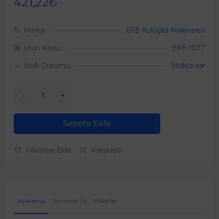
421,22₺
Marka:
EFE Kuluçka Makineleri
Ürün Kodu:
EFE-1077
Stok Durumu:
Stokta var
Sepete Ekle
Favoriye Ekle
Karşılaştır
Açıklama
Yorumlar (1)
Etiketler: