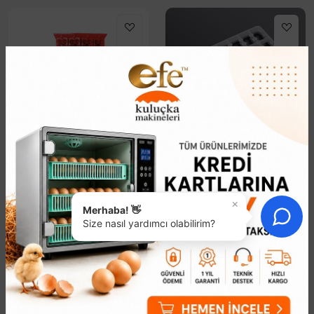
24 Yumurta Kapasiteli
Kaz Yumurta Viyolü
Viyol
421,22₺
851,95₺
×
Kendi Kuluçka Makinenizi
Merhaba! 👋
Profesyonel Kuluçka Deneyimi:
Yaratın: 32'li Kaz Yumurta
Size nasıl yardımcı olabilirim?
24'lü Otomatik Yumurta
Viyolü! Efe Kuluçka Kaz
Çevirme ViyolüKuluçka
Yumurta Viyolü ile evde kaz
veriminizi maksimuma
kuluçka deneyiminizi bir üst
çıkarmak için tasarlanan 24'lü
sevi..
otomatik çevi..