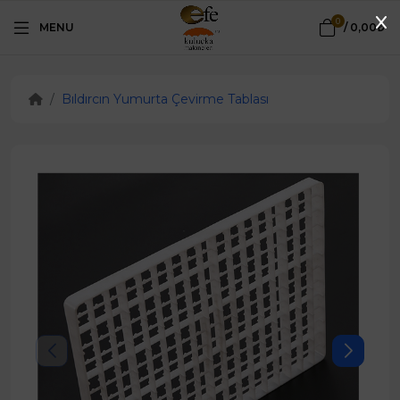
0
MENU
/
0,00₺
Bıldırcın Yumurta Çevirme Tablası