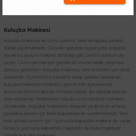
Kuluçka Makinesi
Kuluçka Makinesi ile civciv üretimi, farklı amaçlara yönelik
olarak yapılmaktadır. Civcivler genelde doğal yolla çoğaltılır
ancak bu durum maliyeti arttırdığı gibi, üretim sürecini de
uzatır. Civciv çıkması için gerekli bir mühendislik çalışması
sonucu geliştirilen kuluçka makinesi, verimli üretim için ideal
ürünlerdir. Özel kontrol paneline sahip şekilde tasarlanan
kuluçka makinesi modelleri, işlemin her aşamasında
durumun kontrol altında olmasını sağlar. Bu sayede kısa bir
süre içerisinde, hedeflenen sayıda civciv üretimi mümkün
olmaktadır. Kuluçka makineleri, bireysel ya da ticari amaca
yönelik kullanım için farklı kapasitelerde üretilmektedir. Yani
hobi amaçlı üretim için 1 yumurta kapasiteli makine de vardır,
binlerce yumurta kapasiteli makineler de bulunmaktadır.
Üstelik kuluçka makinesi.