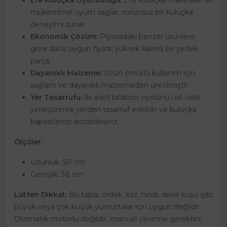
Efe Kuluçka Uyumluluğu:
Efe Kuluçka Makinaları ile
mükemmel uyum sağlar, sorunsuz bir kuluçka
deneyimi sunar.
Ekonomik Çözüm:
Piyasadaki benzer ürünlere
göre daha uygun fiyatlı, yüksek kaliteli bir yedek
parça.
Dayanıklı Malzeme:
Uzun ömürlü kullanım için
sağlam ve dayanıklı malzemeden üretilmiştir.
Yer Tasarrufu:
İki adet bıldırcın viyolünü üst üste
yerleştirerek yerden tasarruf edebilir ve kuluçka
kapasitenizi artırabilirsiniz.
Ölçüler:
Uzunluk: 50 cm
Genişlik: 38 cm
Lütfen Dikkat:
Bu tabla, ördek, kaz, hindi, deve kuşu gibi
büyük veya çok küçük yumurtalar için uygun değildir.
Otomatik motorlu değildir, manuel çevirme gerektirir.