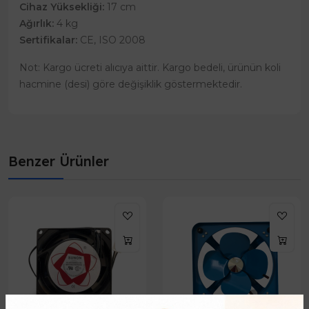
Cihaz Yüksekliği:
17 cm
Ağırlık:
4 kg
Sertifikalar:
CE, ISO 2008
Not: Kargo ücreti alıcıya aittir. Kargo bedeli, ürünün koli
hacmine (desi) göre değişiklik göstermektedir.
Benzer Ürünler