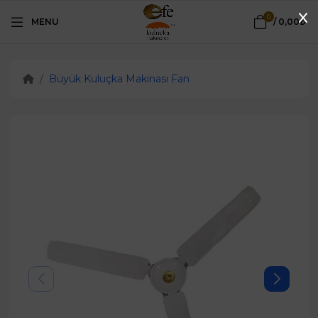
0
MENU
/
0,00₺
Büyük Kuluçka Makinası Fan