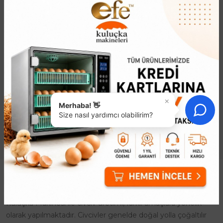
Kuluçka Makinesi Fanı
Ticari Kuluçka Makinesi
220 Volt 8 CM
Fan
397,42₺
3.141,27₺
Kuluçka Makinesi Fanı 220 Volt
Ticari Kuluçka Makinesi Fanı:
8 CMKuluçka makinenizin
Güçlü ve Verimli
performansını en üst düzeye
HavalandırmaProfesyonel
çıkarmak ve başarılı bir
kuluçka süreçlerinde başarılı
×
Merhaba! 👋
kuluçka dönemi geçirmek için
sonuçlar almak, kuluçka
Size nasıl yardımcı olabilirim?
ide..
makinesi içeris..
Kuluçka Makinesi
Kuluçka Makinesi ile civciv üretimi, farklı amaçlara yönelik
olarak yapılmaktadır. Civcivler genelde doğal yolla çoğaltılır