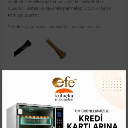
zarar verme riskini azaltır ve işletme maliyetlerini
düşürür. Kaliteli ve dayanıklı parmaklar, uzun vadede
kârlılığınızı artırır.
Yedek Tüy yolma makinesi Parmak için bakınız:
Benzer Ürünler