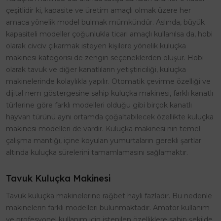
çeşitlidir ki, kapasite ve üretim amaçlı olmak üzere her
amaca yönelik model bulmak mümkündür. Aslında, büyük
kapasiteli modeller çoğunlukla ticari amaçlı kullanılsa da, hobi
olarak civciv çıkarmak isteyen kişilere yönelik kuluçka
makinesi kategorisi de zengin seçeneklerden oluşur. Hobi
olarak tavuk ve diğer kanatlıların yetiştiriciliği, kuluçka
makinelerinde kolaylıkla yapılır. Otomatik çevirme özelliği ve
dijital nem göstergesine sahip kuluçka makinesi, farklı kanatlı
türlerine göre farklı modelleri olduğu gibi birçok kanatlı
hayvan türünü aynı ortamda çoğaltabilecek özellikte kuluçka
makinesi modelleri de vardır. Kuluçka makinesi nin temel
çalışma mantığı, içine koyulan yumurtaların gerekli şartlar
altında kuluçka sürelerini tamamlamasını sağlamaktır.
Tavuk Kuluçka Makinesi
Tavuk kuluçka makinelerine rağbet hayli fazladır. Bu nedenle
makinelerin farklı modelleri bulunmaktadır. Amatör kullanım
ve profesyonel kullanım için istenilen özelliklere sahip şekilde