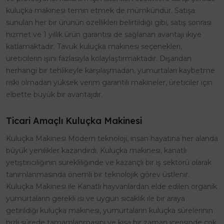
kuluçka makinesi temin etmek de mümkündür. Satışa
sunulan her bir ürünün özellikleri belirtildiği gibi, satış sonrası
hizmet ve 1 yıllık ürün garantisi de sağlanan avantajı ikiye
katlamaktadır. Tavuk kuluçka makinesi seçenekleri,
üreticilerin işini fazlasıyla kolaylaştırmaktadır. Dışarıdan
herhangi bir tehlikeyle karşılaşmadan, yumurtaları kaybetme
riski olmadan yüksek verim garantili makineler, üreticiler için
elbette büyük bir avantajdır.
Ticari Amaçlı Kuluçka Makinesi
Kuluçka Makinesi Modern teknoloji, insan hayatına her alanda
büyük yenilikler kazandırdı. Kuluçka makinesi, kanatlı
yetiştiriciliğinin sürekliliğinde ve kazançlı bir iş sektörü olarak
tanımlanmasında önemli bir teknolojik görev üstlenir.
Kuluçka Makinesi ile Kanatlı hayvanlardan elde edilen organik
yumurtaların gerekli ısı ve uygun sıcaklık ile bir araya
getirildiği kuluçka makinesi, yumurtaların kuluçka sürelerinin
hızlı sürede tamamlanmasını ve kısa bir zaman içerisinde çok