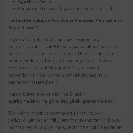
Ağırlık:
45 Gram
Malzeme:
Yumuşak Siyah Renk Silikonlu Plastik
Neden Efe Kuluçka Tüy Yolma Makinesi Parmaklarını
Seçmelisiniz?
Piyasada birçok tüy yolma makinesi parmağı
bulunmaktadır, ancak Efe Kuluçka olarak biz, kalite ve
performanstan ödün vermiyoruz. Ucuz ürünler yerine,
uzun ömürlü ve etkili bir çözüm arıyorsanız, doğru
yerdesiniz. Efe Kuluçka güvencesiyle, kanatlı
hayvanlarınızın tüy yolma işlemini kolaylaştırın ve
zamandan tasarruf edin!
Kargo ücreti alıcıya aittir ve ürünün
ağırlığına/ebatına göre değişiklik göstermektedir.
Tüy yolma makinesi parmakları, kanatlı hayvan
yetiştiriciliğinde verimliliği artırmanın anahtarıdır. Doğru
parmak seçimi, tüy yolma sürecini hızlandırır, hayvanlara