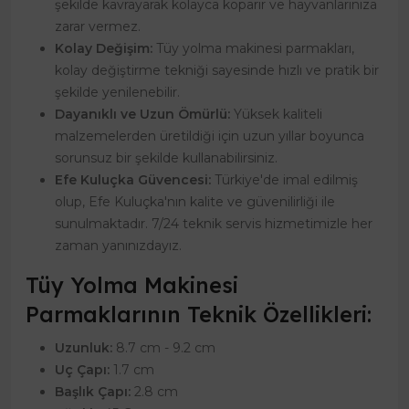
şekilde kavrayarak kolayca koparır ve hayvanlarınıza
zarar vermez.
Kolay Değişim:
Tüy yolma makinesi parmakları,
kolay değiştirme tekniği sayesinde hızlı ve pratik bir
şekilde yenilenebilir.
Dayanıklı ve Uzun Ömürlü:
Yüksek kaliteli
malzemelerden üretildiği için uzun yıllar boyunca
sorunsuz bir şekilde kullanabilirsiniz.
Efe Kuluçka Güvencesi:
Türkiye'de imal edilmiş
olup, Efe Kuluçka'nın kalite ve güvenilirliği ile
sunulmaktadır. 7/24 teknik servis hizmetimizle her
zaman yanınızdayız.
Tüy Yolma Makinesi
Parmaklarının Teknik Özellikleri:
Uzunluk:
8.7 cm - 9.2 cm
Uç Çapı:
1.7 cm
Başlık Çapı:
2.8 cm