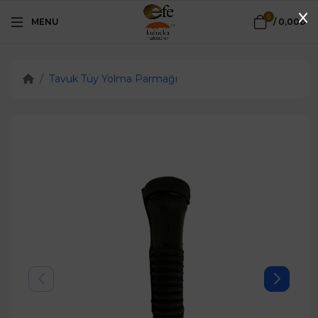
0
MENU
/
0,00₺
Tavuk Tüy Yolma Parmağı