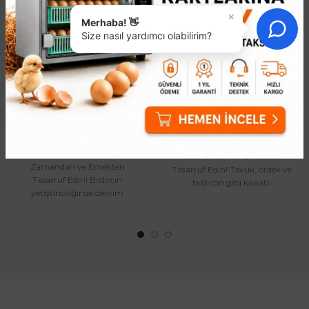
×
Merhaba! 👋
Size nasıl yardımcı olabilirim?
Bıldırcın Tüy Yolma
Tüy Yolma Makinesi
Makinesi
35.648,62₺
19.466,34₺
EFE-50 Tüy Yolma Makinesi:
Bıldırcın Tüy Yolma Makinesi ile
Zamandan ve Emekten
Zamandan ve Emekten
Tasarruf Edin! Tavuk, ördek ve
Tasarruf Edin! Bıldırcın
bıldırcın gibi kanatlı
yetiştiriciliğinde devrim
hayvanlarınızın tüylerini
yaratacak EFE-30 ile tanışın!
zahmetsizc..
Yük..