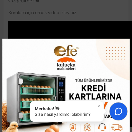
vazgeçilmezdir.
Kurulum için örnek video izleyiniz:
×
Merhaba! 👋
Size nasıl yardımcı olabilirim?