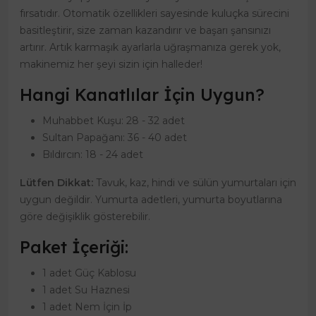
fırsatıdır. Otomatik özellikleri sayesinde kuluçka sürecini
basitleştirir, size zaman kazandırır ve başarı şansınızı
artırır. Artık karmaşık ayarlarla uğraşmanıza gerek yok,
makinemiz her şeyi sizin için halleder!
Hangi Kanatlılar İçin Uygun?
Muhabbet Kuşu: 28 - 32 adet
Sultan Papağanı: 36 - 40 adet
Bıldırcın: 18 - 24 adet
Lütfen Dikkat:
Tavuk, kaz, hindi ve sülün yumurtaları için
uygun değildir. Yumurta adetleri, yumurta boyutlarına
göre değişiklik gösterebilir.
Paket İçeriği:
1 adet Güç Kablosu
1 adet Su Haznesi
1 adet Nem İçin İp