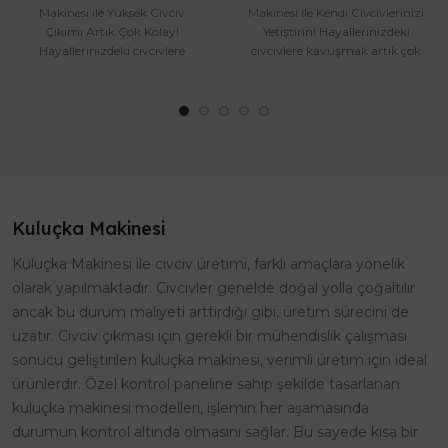
Makinesi ile Yüksek Civciv
Makinesi ile Kendi Civcivlerinizi
Çıkımı Artık Çok Kolay!
Yetiştirin! Hayallerinizdeki
Hayallerinizdeki civcivlere
civcivlere kavuşmak artık çok
kavuşmak için Efe 15'li
kolay! Efe 1..
Otomati..
Kuluçka Makinesi
Kuluçka Makinesi ile civciv üretimi, farklı amaçlara yönelik
olarak yapılmaktadır. Civcivler genelde doğal yolla çoğaltılır
ancak bu durum maliyeti arttırdığı gibi, üretim sürecini de
uzatır. Civciv çıkması için gerekli bir mühendislik çalışması
sonucu geliştirilen kuluçka makinesi, verimli üretim için ideal
ürünlerdir. Özel kontrol paneline sahip şekilde tasarlanan
kuluçka makinesi modelleri, işlemin her aşamasında
durumun kontrol altında olmasını sağlar. Bu sayede kısa bir