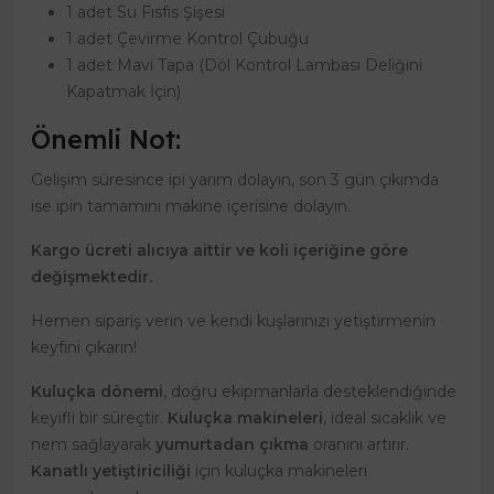
1 adet Su Fısfıs Şişesi
1 adet Çevirme Kontrol Çubuğu
1 adet Mavi Tapa (Döl Kontrol Lambası Deliğini
Kapatmak İçin)
Önemli Not:
Gelişim süresince ipi yarım dolayın, son 3 gün çıkımda
ise ipin tamamını makine içerisine dolayın.
Kargo ücreti alıcıya aittir ve koli içeriğine göre
değişmektedir.
Hemen sipariş verin ve kendi kuşlarınızı yetiştirmenin
keyfini çıkarın!
Kuluçka dönemi
, doğru ekipmanlarla desteklendiğinde
keyifli bir süreçtir.
Kuluçka makineleri
, ideal sıcaklık ve
nem sağlayarak
yumurtadan çıkma
oranını artırır.
Kanatlı yetiştiriciliği
için kuluçka makineleri