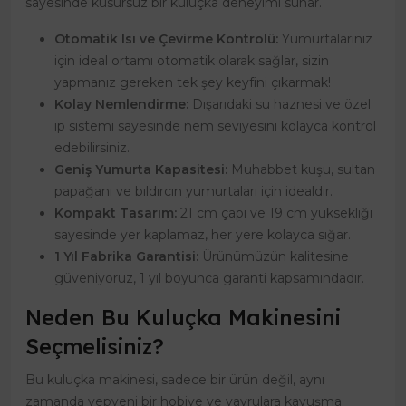
sayesinde kusursuz bir kuluçka deneyimi sunar.
Otomatik Isı ve Çevirme Kontrolü:
Yumurtalarınız
için ideal ortamı otomatik olarak sağlar, sizin
yapmanız gereken tek şey keyfini çıkarmak!
Kolay Nemlendirme:
Dışarıdaki su haznesi ve özel
ip sistemi sayesinde nem seviyesini kolayca kontrol
edebilirsiniz.
Geniş Yumurta Kapasitesi:
Muhabbet kuşu, sultan
papağanı ve bıldırcın yumurtaları için idealdir.
Kompakt Tasarım:
21 cm çapı ve 19 cm yüksekliği
sayesinde yer kaplamaz, her yere kolayca sığar.
1 Yıl Fabrika Garantisi:
Ürünümüzün kalitesine
güveniyoruz, 1 yıl boyunca garanti kapsamındadır.
Neden Bu Kuluçka Makinesini
Seçmelisiniz?
Bu kuluçka makinesi, sadece bir ürün değil, aynı
zamanda yepyeni bir hobiye ve yavrulara kavuşma