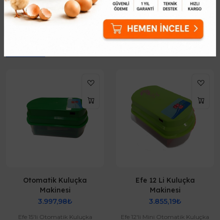
Benzer Ürünler
Otomatik Kuluçka
Efe 12 Li Kuluçka
Makinesi
Makinesi
3.997,98₺
3.855,19₺
Efe 15'li Otomatik Kuluçka
Efe 12'li Mini Otomatik Kuluçka