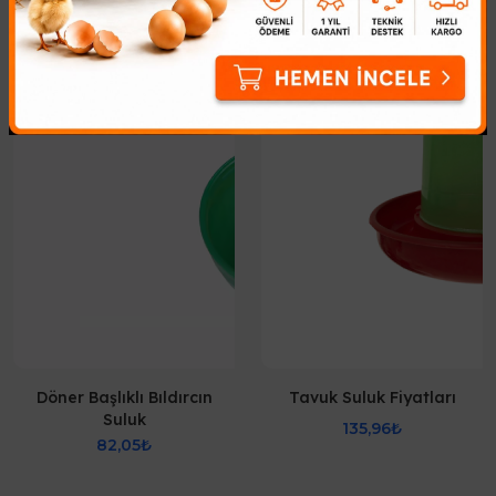
Döner Başlıklı Bıldırcın
Tavuk Suluk Fiyatları
Suluk
135,96₺
82,05₺