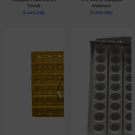
Tavuk
Makinesi
6.440,29₺
51.999,38₺