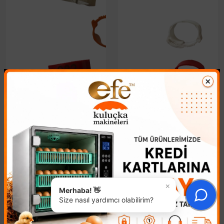
Numaralı Kaz Ayak
Klipsli Kanatlı Ayak
Bileziği
Bilezikleri
644,03₺
6,68₺
×
Merhaba! 👋
Size nasıl yardımcı olabilirim?