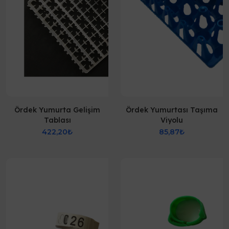
Ördek Yumurta Gelişim
Ördek Yumurtası Taşıma
Tablası
Viyolu
422,20₺
85,87₺