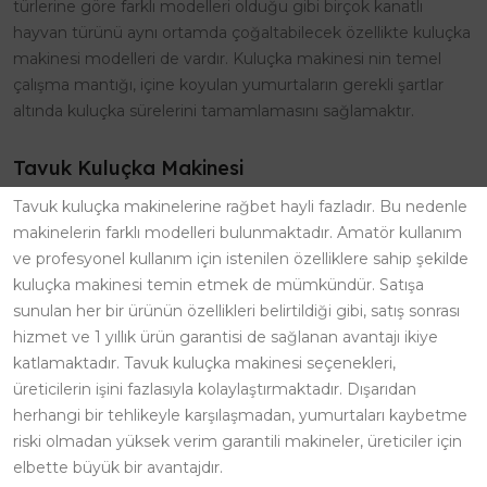
türlerine göre farklı modelleri olduğu gibi birçok kanatlı
hayvan türünü aynı ortamda çoğaltabilecek özellikte kuluçka
makinesi modelleri de vardır. Kuluçka makinesi nin temel
çalışma mantığı, içine koyulan yumurtaların gerekli şartlar
altında kuluçka sürelerini tamamlamasını sağlamaktır.
Tavuk Kuluçka Makinesi
Tavuk kuluçka makinelerine rağbet hayli fazladır. Bu nedenle
makinelerin farklı modelleri bulunmaktadır. Amatör kullanım
ve profesyonel kullanım için istenilen özelliklere sahip şekilde
kuluçka makinesi temin etmek de mümkündür. Satışa
sunulan her bir ürünün özellikleri belirtildiği gibi, satış sonrası
hizmet ve 1 yıllık ürün garantisi de sağlanan avantajı ikiye
katlamaktadır. Tavuk kuluçka makinesi seçenekleri,
üreticilerin işini fazlasıyla kolaylaştırmaktadır. Dışarıdan
herhangi bir tehlikeyle karşılaşmadan, yumurtaları kaybetme
riski olmadan yüksek verim garantili makineler, üreticiler için
elbette büyük bir avantajdır.