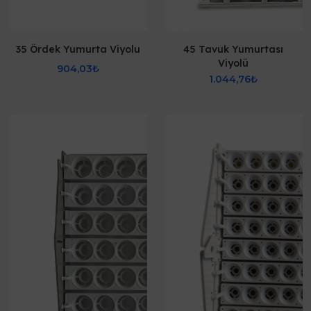
35 Ördek Yumurta Viyolu
45 Tavuk Yumurtası
Viyolü
904,03₺
1.044,76₺