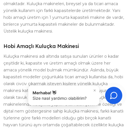
olmaktadır. Kuluçka makineleri, bireysel ya da ticari amaca
yönelik kullanım için farklı kapasitelerde üretilmektedir. Yani
hobi amaçlı üretim için 1 yumurta kapasiteli makine de vardır,
binlerce yumurta kapasiteli makineler de bulunmaktadır.
Üstelik kuluçka makinesi.
Hobi Amaçlı Kuluçka Makinesi
Kuluçka makinesi adı altında satışa sunulan ürünler o kadar
çeşitlidir ki, kapasite ve üretim amaçlı olmak üzere her
amaca yönelik model bulmak mümkündür. Aslında, büyük
kapasiteli modeller çoğunlukla ticari amaçlı kullanılsa da, hobi
olarak civciv çıkarmak isteyen kişilere yönelik kuluçka
×
makinesi kategorisi de zengin seçeneklerden oluşur. Hobi
Merhaba! 👋
olarak tavuk ve diğer kanatlıların yetiştiriciliği, kuluçka
Size nasıl yardımcı olabilirim?
makinelerinde kolaylıkla yapılır. Otomatik çevirme özelliği ve
dijital nem göstergesine sahip kuluçka makinesi, farklı kanatlı
türlerine göre farklı modelleri olduğu gibi birçok kanatlı
hayvan türünü aynı ortamda çoğaltabilecek özellikte kuluçka