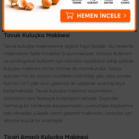
makinesi modelleri de vardır. Kuluçka makinesi nin temel
çalışma mantığı, içine koyulan yumurtaların gerekli şartlar
altında kuluçka sürelerini tamamlamasını sağlamaktır.
Tavuk Kuluçka Makinesi
Tavuk kuluçka makinelerine rağbet hayli fazladır. Bu nedenle
makinelerin farklı modelleri bulunmaktadır. Amatör kullanım
ve profesyonel kullanım için istenilen özelliklere sahip şekilde
kuluçka makinesi temin etmek de mümkündür. Satışa
sunulan her bir ürünün özellikleri belirtildiği gibi, satış sonrası
hizmet ve 1 yıllık ürün garantisi de sağlanan avantajı ikiye
katlamaktadır. Tavuk kuluçka makinesi seçenekleri,
üreticilerin işini fazlasıyla kolaylaştırmaktadır. Dışarıdan
herhangi bir tehlikeyle karşılaşmadan, yumurtaları kaybetme
riski olmadan yüksek verim garantili makineler, üreticiler için
elbette büyük bir avantajdır.
Ticari Amaçlı Kuluçka Makinesi