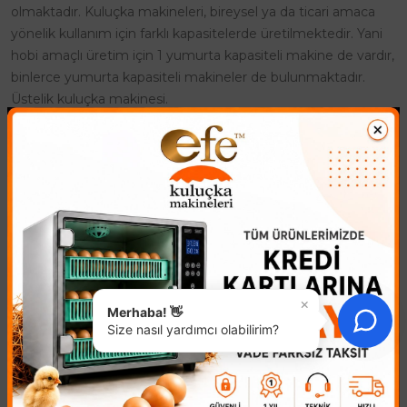
olmaktadır. Kuluçka makineleri, bireysel ya da ticari amaca
yönelik kullanım için farklı kapasitelerde üretilmektedir. Yani
hobi amaçlı üretim için 1 yumurta kapasiteli makine de vardır,
binlerce yumurta kapasiteli makineler de bulunmaktadır.
Üstelik kuluçka makinesi.
Hobi Amaçlı Kuluçka Makinesi
Kuluçka makinesi adı altında satışa sunulan ürünler o kadar
çeşitlidir ki, kapasite ve üretim amaçlı olmak üzere her
amaca yönelik model bulmak mümkündür. Aslında, büyük
kapasiteli modeller çoğunlukla ticari amaçlı kullanılsa da, hobi
olarak civciv çıkarmak isteyen kişilere yönelik kuluçka
makinesi kategorisi de zengin seçeneklerden oluşur. Hobi
×
olarak tavuk ve diğer kanatlıların yetiştiriciliği, kuluçka
Merhaba! 👋
Size nasıl yardımcı olabilirim?
makinelerinde kolaylıkla yapılır. Otomatik çevirme özelliği ve
dijital nem göstergesine sahip kuluçka makinesi, farklı kanatlı
türlerine göre farklı modelleri olduğu gibi birçok kanatlı
hayvan türünü aynı ortamda çoğaltabilecek özellikte kuluçka