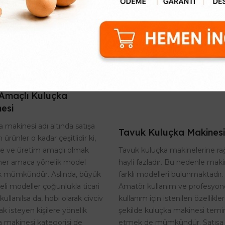
Amaçlı Kuluçka
esi
 makinesi adı altında satışa
Tavuk Kuluçka Makinesi
 ürünler o kadar çeşitlidir ki,
Tavuk kuluçka makinelerine r
te ve üretim amaçlı olmak
hayli fazladır. Bu nedenle maki
her amaca yönelik model
farklı modelleri bulunmaktadır.
 mümkündür. Aslında, büyük
Amatör kullanım ve profesyon
eli modeller çoğunlukla ticari
kullanım için istenilen özellikle
kullanılsa da, hobi olarak civciv
şekilde kuluçka makinesi temi
k isteyen kişilere yönelik
etmek de mümkündür. Satışa
a makinesi kategorisi de