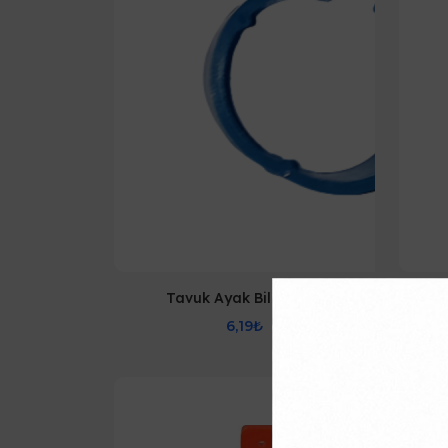
Tavuk Ayak Bilezikleri
Nu
6,19₺