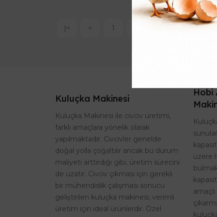
|<
<
1
2
3
Hobi 
Kuluçka Makinesi
Makin
Kuluçka Makinesi ile civciv üretimi,
Kuluçka
farklı amaçlara yönelik olarak
sunulan
yapılmaktadır. Civcivler genelde
kapasi
doğal yolla çoğaltılır ancak bu durum
üzere 
maliyeti arttırdığı gibi, üretim sürecini
bulmak
de uzatır. Civciv çıkması için gerekli
kapasit
bir mühendislik çalışması sonucu
amaçlı 
geliştirilen kuluçka makinesi, verimli
çıkarma
üretim için ideal ürünlerdir. Özel
kuluçk