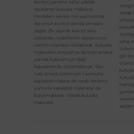
kontrol paneline sahip şekilde
zengin
tasarlanan kuluçka makinesi
olarak 
modelleri, işlemin her aşamasında
yetişti
durumun kontrol altında olmasını
kolaylı
sağlar. Bu sayede kısa bir süre
özelliğ
içerisinde, hedeflenen sayıda civciv
sahip k
üretimi mümkün olmaktadır. Kuluçka
türleri
makineleri, bireysel ya da ticari amaca
gibi bi
yönelik kullanım için farklı
ortamd
kapasitelerde üretilmektedir. Yani
kuluçka
hobi amaçlı üretim için 1 yumurta
Kuluçk
kapasiteli makine de vardır, binlerce
mantığı
yumurta kapasiteli makineler de
gerekli
bulunmaktadır. Üstelik kuluçka
sürele
makinesi.
sağlama