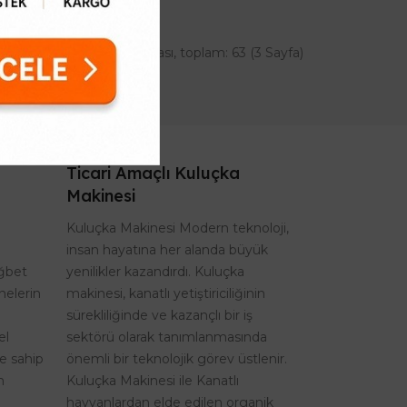
Gösterilen: 57 ile 63 arası, toplam: 63 (3 Sayfa)
Ticari Amaçlı Kuluçka
Makinesi
Kuluçka Makinesi Modern teknoloji,
insan hayatına her alanda büyük
ağbet
yenilikler kazandırdı. Kuluçka
nelerin
makinesi, kanatlı yetiştiriciliğinin
sürekliliğinde ve kazançlı bir iş
el
sektörü olarak tanımlanmasında
re sahip
önemli bir teknolojik görev üstlenir.
n
Kuluçka Makinesi ile Kanatlı
hayvanlardan elde edilen organik