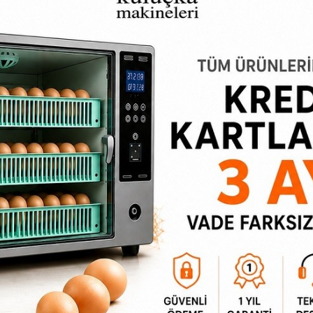
mandıralı Tavuk Sulukları
Civciv Suluk
42,84₺
133,27₺