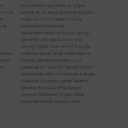
ri
yumurtaların gerekli ısı ve uygun
izmet ve
sıcaklık ile bir araya getirildiği kuluçka
an
makinesi, yumurtaların kuluçka
avuk
sürelerinin hızlı sürede
tamamlanmasını ve kısa bir zaman
içerisinde çok sayıda civciv elde
etmeyi sağlar. Ticari amaçlı kuluçka
şmadan,
makinesi tavuk, hindi, ördek, kaz ve
lmadan
bıldırcın gibi kanatlılardan civciv
er,
çıkarmak için kullanılır. Kanatlı üretimi
sektöründe etkin rol oynayan kuluçka
makinesi modelleri, gerek tasarımı
gerekse fonksiyonelliği açısıyla
çevresel faktörlere uygun olarak
çalışacak şekilde tasarlanmıştır.