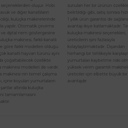
sunulan her bir ürünün özellikle
 seçeneklerden oluşur. Hobi
belirtildiği gibi, satış sonrası h
tavuk ve diğer kanatlıların
1 yıllık ürün garantisi de sağlan
riciliği, kuluçka makinelerinde
avantajı ikiye katlamaktadır. T
kla yapılır. Otomatik çevirme
kuluçka makinesi seçenekleri,
i ve dijital nem göstergesine
üreticilerin işini fazlasıyla
uluçka makinesi, farklı kanatlı
kolaylaştırmaktadır. Dışarıdan
ne göre farklı modelleri olduğu
herhangi bir tehlikeyle karşıla
rçok kanatlı hayvan türünü aynı
yumurtaları kaybetme riski o
a çoğaltabilecek özellikte
yüksek verim garantili makinel
 makinesi modelleri de vardır.
üreticiler için elbette büyük bir
a makinesi nin temel çalışma
avantajdır.
, içine koyulan yumurtaların
 şartlar altında kuluçka
rini tamamlamasını
ktır.