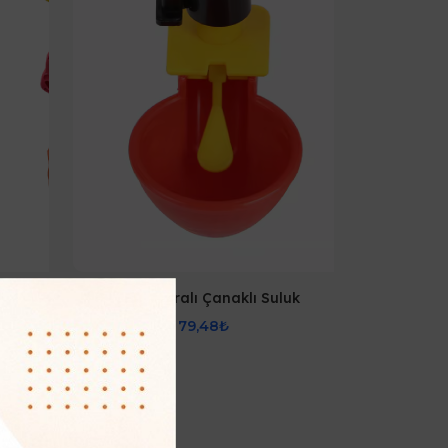
leri
Şamandıralı Çanaklı Suluk
79,48₺