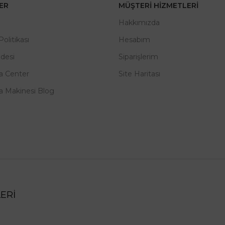
LER
MÜŞTERI HIZMETLERI
m
Hakkımızda
 Politikası
Hesabım
adesi
Siparişlerim
a Center
Site Haritası
a Makinesi Blog
ERİ