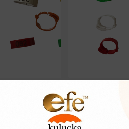
maralı Kaz Ayak Bileziği
Klipsli Kanatlı Ayak Bilezik
642,53₺
6,66₺