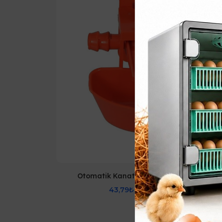
Otomatik Kanatlı Suluğu
Şa
43,79₺