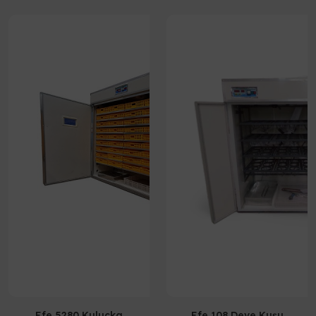
Efe 5280 Kuluçka
Efe 108 Deve Kuşu