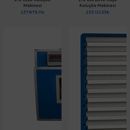
Makinesi
Kuluçka Makinesi
237.879,11₺
233.121,53₺