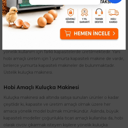
uzatır. Civciv çıkması için gerekli bir mühendislik çalışması
sonucu geliştirilen kuluçka makinesi, verimli üretim için ideal
ürünlerdir. Özel kontrol paneline sahip şekilde tasarlanan
kuluçka makinesi modelleri, işlemin her aşamasında
durumun kontrol altında olmasını sağlar. Bu sayede kısa bir
süre içerisinde, hedeflenen sayıda civciv üretimi mümkün
olmaktadır. Kuluçka makineleri, bireysel ya da ticari amaca
yönelik kullanım için farklı kapasitelerde üretilmektedir. Yani
hobi amaçlı üretim için 1 yumurta kapasiteli makine de vardır,
binlerce yumurta kapasiteli makineler de bulunmaktadır.
Üstelik kuluçka makinesi.
Hobi Amaçlı Kuluçka Makinesi
Kuluçka makinesi adı altında satışa sunulan ürünler o kadar
çeşitlidir ki, kapasite ve üretim amaçlı olmak üzere her
amaca yönelik model bulmak mümkündür. Aslında, büyük
kapasiteli modeller çoğunlukla ticari amaçlı kullanılsa da, hobi
olarak civciv çıkarmak isteyen kişilere yönelik kuluçka