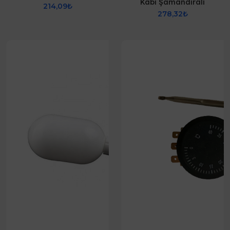
Kabı Şamandıralı
214,09₺
278,32₺