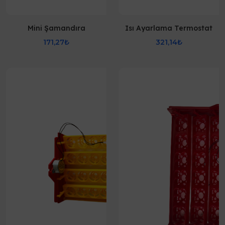
Mini Şamandıra
Isı Ayarlama Termostat
171,27₺
321,14₺