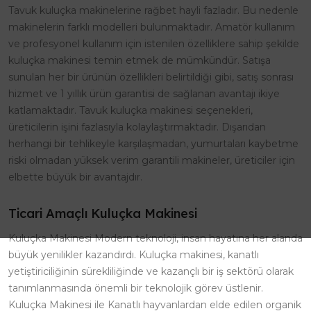
Tavuk kuluçka makinelerine rağbet hayli fazladır. Bu nedenle
makinelerin farklı modelleri bulunmaktadır. Amatör kullanım
ve profesyonel kullanım için istenilen özelliklere sahip şekilde
kuluçka makinesi temin etmek de mümkündür. Satışa
sunulan her bir ürünün özellikleri belirtildiği gibi, satış sonrası
hizmet ve 1 yıllık ürün garantisi de sağlanan avantajı ikiye
katlamaktadır. Tavuk kuluçka makinesi seçenekleri,
üreticilerin işini fazlasıyla kolaylaştırmaktadır. Dışarıdan
herhangi bir tehlikeyle karşılaşmadan, yumurtaları kaybetme
riski olmadan yüksek verim garantili makineler, üreticiler için
elbette büyük bir avantajdır.
Ticari Amaçlı Kuluçka Makinesi
Kuluçka Makinesi Modern teknoloji, insan hayatına her alanda
büyük yenilikler kazandırdı. Kuluçka makinesi, kanatlı
yetiştiriciliğinin sürekliliğinde ve kazançlı bir iş sektörü olarak
tanımlanmasında önemli bir teknolojik görev üstlenir.
Kuluçka Makinesi ile Kanatlı hayvanlardan elde edilen organik