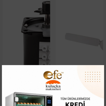
65 KG Kuluçka Makinesi
Büyük Kuluçka Makinası
Çevirme Motoru
Fan
1.046,67₺
2.806,97₺