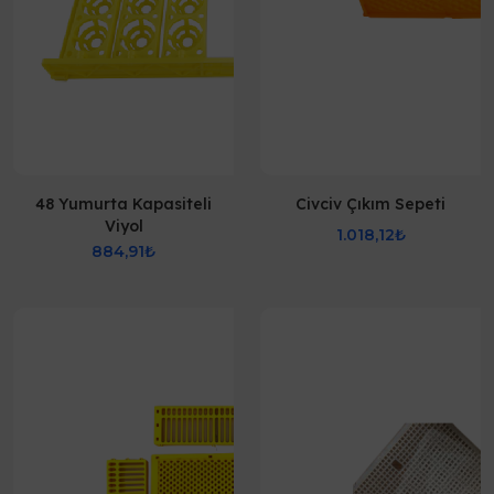
48 Yumurta Kapasiteli
Civciv Çıkım Sepeti
Viyol
1.018,12₺
884,91₺