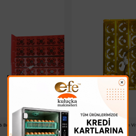
6 Bıldırcın Yumurta Viyol
24 Tavuk Yumurta Kare Vi
853,93₺
853,93₺