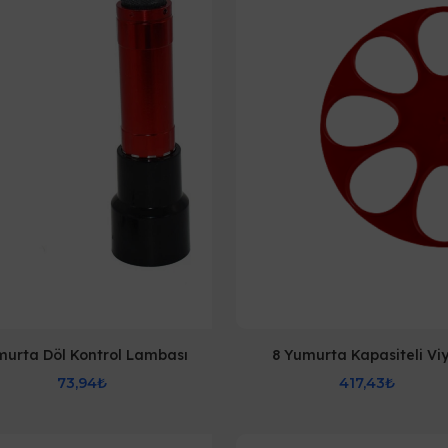
urta Döl Kontrol Lambası
8 Yumurta Kapasiteli Viy
73,94₺
417,43₺