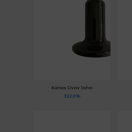
Kümes Civciv Isıtıcı
322,01₺