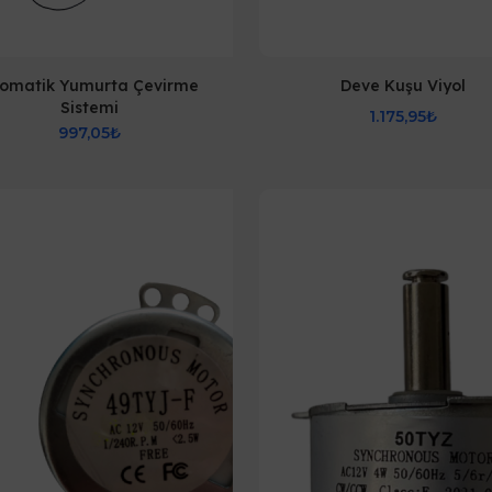
omatik Yumurta Çevirme
Deve Kuşu Viyol
Sistemi
1.175,95₺
997,05₺