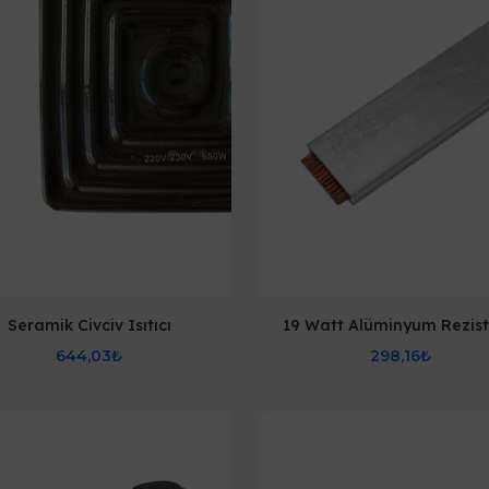
Seramik Civciv Isıtıcı
19 Watt Alüminyum Rezis
644,03₺
298,16₺