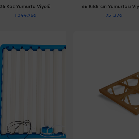
36 Kaz Yumurta Viyolü
66 Bıldırcın Yumurtası Vi
1.044,76₺
751,37₺