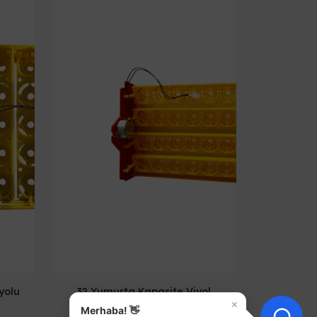
yolu
32 Yumurta Kapasite Viyol
×
Merhaba! 👋
853,93₺