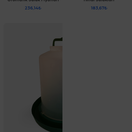
236,14₺
183,67₺