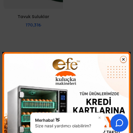
Tavuk Suluklar
170,31₺
Gösterilen: 1 ile 5 arası, toplam: 5 (1 Sayfa)
Kuluçka Makinesi
Kuluçka Makinesi ile civciv üretimi, farklı amaçlara yönelik
olarak yapılmaktadır. Civcivler genelde doğal yolla çoğaltılır
×
Merhaba! 👋
ancak bu durum maliyeti arttırdığı gibi, üretim sürecini de
Size nasıl yardımcı olabilirim?
uzatır. Civciv çıkması için gerekli bir mühendislik çalışması