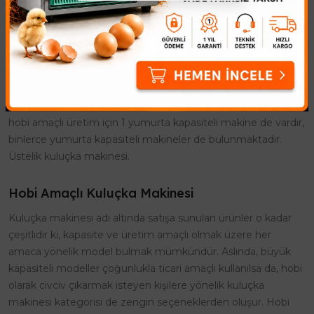
sonucu geliştirilen kuluçka makinesi, verimli üretim için ideal
ürünlerdir. Özel kontrol paneline sahip şekilde tasarlanan
kuluçka makinesi modelleri, işlemin her aşamasında
durumun kontrol altında olmasını sağlar. Bu sayede kısa bir
süre içerisinde, hedeflenen sayıda civciv üretimi mümkün
olmaktadır. Kuluçka makineleri, bireysel ya da ticari amaca
yönelik kullanım için farklı kapasitelerde üretilmektedir. Yani
hobi amaçlı üretim için 1 yumurta kapasiteli makine de vardır,
binlerce yumurta kapasiteli makineler de bulunmaktadır.
Üstelik kuluçka makinesi.
Hobi Amaçlı Kuluçka Makinesi
Kuluçka makinesi adı altında satışa sunulan ürünler o kadar
çeşitlidir ki, kapasite ve üretim amaçlı olmak üzere her
amaca yönelik model bulmak mümkündür. Aslında, büyük
kapasiteli modeller çoğunlukla ticari amaçlı kullanılsa da, hobi
olarak civciv çıkarmak isteyen kişilere yönelik kuluçka
makinesi kategorisi de zengin seçeneklerden oluşur. Hobi