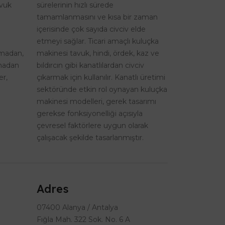
avuk
sürelerinin hızlı sürede
tamamlanmasını ve kısa bir zaman
içerisinde çok sayıda civciv elde
etmeyi sağlar. Ticari amaçlı kuluçka
şmadan,
makinesi tavuk, hindi, ördek, kaz ve
lmadan
bıldırcın gibi kanatlılardan civciv
er,
çıkarmak için kullanılır. Kanatlı üretimi
sektöründe etkin rol oynayan kuluçka
makinesi modelleri, gerek tasarımı
gerekse fonksiyonelliği açısıyla
çevresel faktörlere uygun olarak
çalışacak şekilde tasarlanmıştır.
Adres
07400 Alanya / Antalya
Fığla Mah. 322 Sok. No. 6 A