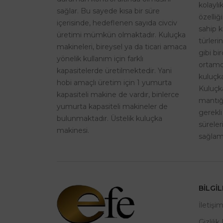
kolaylı
sağlar. Bu sayede kısa bir süre
özelliğ
içerisinde, hedeflenen sayıda civciv
sahip k
üretimi mümkün olmaktadır. Kuluçka
türleri
makineleri, bireysel ya da ticari amaca
gibi bi
yönelik kullanım için farklı
ortamd
kapasitelerde üretilmektedir. Yani
kuluçka
hobi amaçlı üretim için 1 yumurta
Kuluçk
kapasiteli makine de vardır, binlerce
mantığı
yumurta kapasiteli makineler de
gerekli
bulunmaktadır. Üstelik kuluçka
sürele
makinesi.
sağlama
BILGI
İletişi
Gizlilik