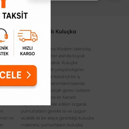
Ticari Amaçlı Kuluçka
Makinesi
Kuluçka Makinesi Modern teknoloji,
insan hayatına her alanda büyük
ağbet
yenilikler kazandırdı. Kuluçka
nelerin
makinesi, kanatlı yetiştiriciliğinin
sürekliliğinde ve kazançlı bir iş
el
sektörü olarak tanımlanmasında
re sahip
önemli bir teknolojik görev üstlenir.
n
Kuluçka Makinesi ile Kanatlı
hayvanlardan elde edilen organik
ri
yumurtaların gerekli ısı ve uygun
izmet ve
sıcaklık ile bir araya getirildiği kuluçka
an
makinesi, yumurtaların kuluçka