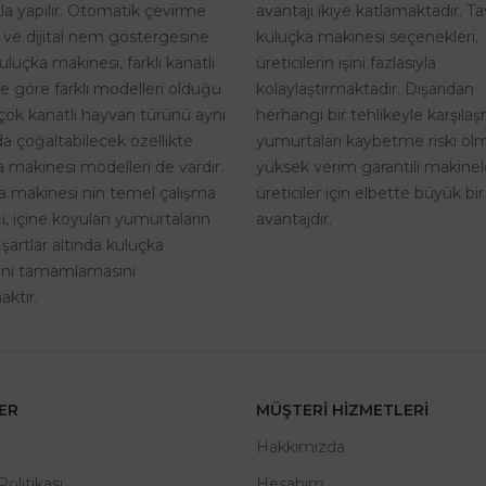
avantajı ikiye katlamaktadır. T
kla yapılır. Otomatik çevirme
kuluçka makinesi seçenekleri,
i ve dijital nem göstergesine
üreticilerin işini fazlasıyla
uluçka makinesi, farklı kanatlı
kolaylaştırmaktadır. Dışarıdan
ne göre farklı modelleri olduğu
herhangi bir tehlikeyle karşıla
rçok kanatlı hayvan türünü aynı
yumurtaları kaybetme riski o
a çoğaltabilecek özellikte
yüksek verim garantili makinel
 makinesi modelleri de vardır.
üreticiler için elbette büyük bir
a makinesi nin temel çalışma
avantajdır.
, içine koyulan yumurtaların
 şartlar altında kuluçka
rini tamamlamasını
ktır.
LER
MÜŞTERI HIZMETLERI
m
Hakkımızda
 Politikası
Hesabım