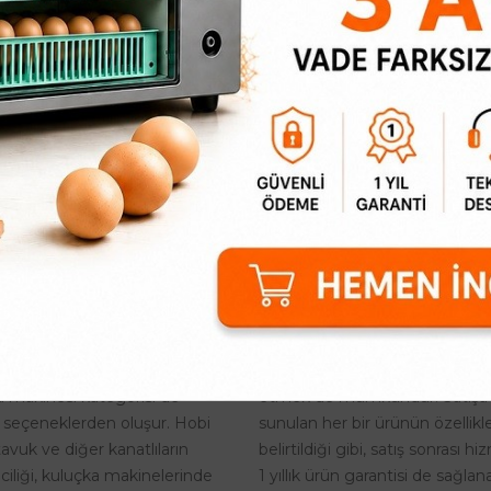
Amaçlı Kuluçka
esi
 makinesi adı altında satışa
Tavuk Kuluçka Makinesi
 ürünler o kadar çeşitlidir ki,
Tavuk kuluçka makinelerine r
te ve üretim amaçlı olmak
hayli fazladır. Bu nedenle maki
her amaca yönelik model
farklı modelleri bulunmaktadır.
 mümkündür. Aslında, büyük
Amatör kullanım ve profesyon
eli modeller çoğunlukla ticari
kullanım için istenilen özellikle
kullanılsa da, hobi olarak civciv
şekilde kuluçka makinesi temi
k isteyen kişilere yönelik
etmek de mümkündür. Satışa
a makinesi kategorisi de
sunulan her bir ürünün özellikle
 seçeneklerden oluşur. Hobi
belirtildiği gibi, satış sonrası h
tavuk ve diğer kanatlıların
1 yıllık ürün garantisi de sağlan
riciliği, kuluçka makinelerinde