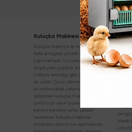
Hobi 
Kuluçka Makinesi
Makin
Kuluçka Makinesi ile civciv üretimi,
Kuluçka
farklı amaçlara yönelik olarak
sunulan
yapılmaktadır. Civcivler genelde
kapasi
doğal yolla çoğaltılır ancak bu durum
üzere 
maliyeti arttırdığı gibi, üretim sürecini
bulmak
de uzatır. Civciv çıkması için gerekli
kapasit
bir mühendislik çalışması sonucu
amaçlı 
geliştirilen kuluçka makinesi, verimli
çıkarma
üretim için ideal ürünlerdir. Özel
kuluçk
kontrol paneline sahip şekilde
zengin
tasarlanan kuluçka makinesi
olarak 
modelleri, işlemin her aşamasında
yetişti
durumun kontrol altında olmasını