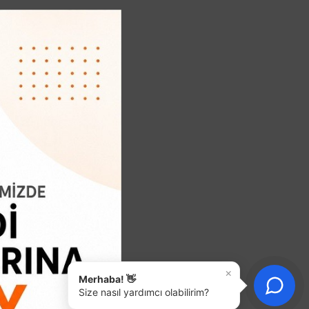
×
Merhaba! 👋
Size nasıl yardımcı olabilirim?
Gösterilen: 1 ile 2 arası, toplam: 2 (1 Sayfa)