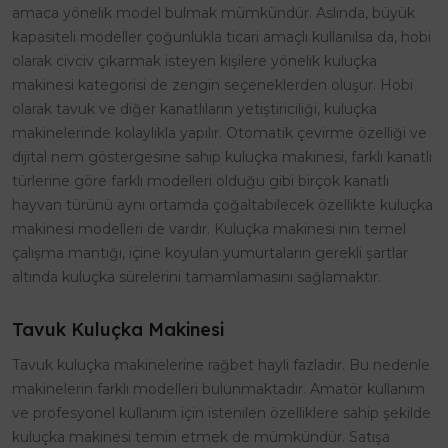
amaca yönelik model bulmak mümkündür. Aslında, büyük
kapasiteli modeller çoğunlukla ticari amaçlı kullanılsa da, hobi
olarak civciv çıkarmak isteyen kişilere yönelik kuluçka
makinesi kategorisi de zengin seçeneklerden oluşur. Hobi
olarak tavuk ve diğer kanatlıların yetiştiriciliği, kuluçka
makinelerinde kolaylıkla yapılır. Otomatik çevirme özelliği ve
dijital nem göstergesine sahip kuluçka makinesi, farklı kanatlı
türlerine göre farklı modelleri olduğu gibi birçok kanatlı
hayvan türünü aynı ortamda çoğaltabilecek özellikte kuluçka
makinesi modelleri de vardır. Kuluçka makinesi nin temel
çalışma mantığı, içine koyulan yumurtaların gerekli şartlar
altında kuluçka sürelerini tamamlamasını sağlamaktır.
Tavuk Kuluçka Makinesi
Tavuk kuluçka makinelerine rağbet hayli fazladır. Bu nedenle
makinelerin farklı modelleri bulunmaktadır. Amatör kullanım
ve profesyonel kullanım için istenilen özelliklere sahip şekilde
kuluçka makinesi temin etmek de mümkündür. Satışa