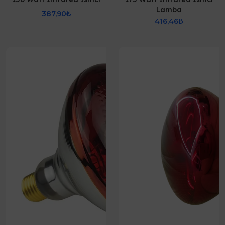
Lamba
387,90₺
416,46₺