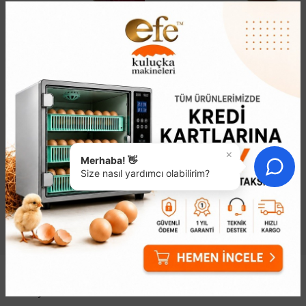
İnfrared Lamba 175
250 Watt İnfrared
Watt
Lamba
411,70₺
428,35₺
×
Merhaba! 👋
Size nasıl yardımcı olabilirim?
Gösterilen: 1 ile 8 arası, toplam: 8 (1 Sayfa)
Kuluçka Makinesi