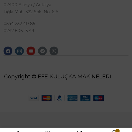
07400 Alanya / Antalya
Fığla Mah. 322 Sok. No. 6 A
0544 232 40 85
0242 606 15 49
Copyright © EFE KULUÇKA MAKİNELERİ
0