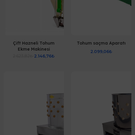
Çift Hazneli Tohum
Tohum saçma Aparatı
Ekme Makinesi
2.099,06₺
2.623,82₺
2.146,76₺