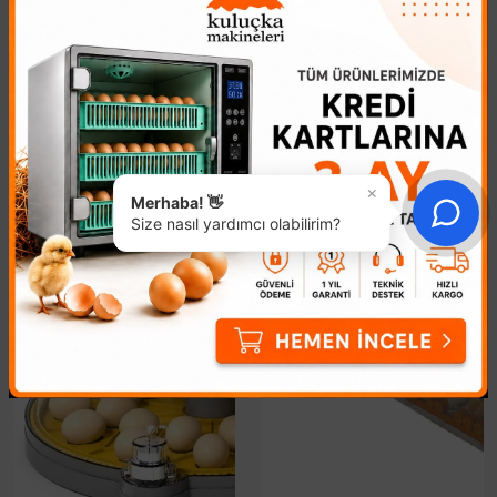
Su Şişesi Sibobu
Kuluçka Makinesi
Şamandırası
231,37₺
269,54₺
YENI
×
Merhaba! 👋
Size nasıl yardımcı olabilirim?