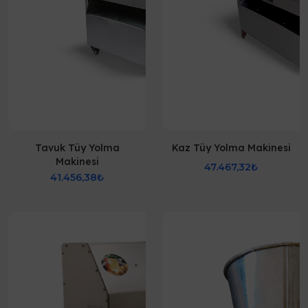
Tavuk Tüy Yolma
Kaz Tüy Yolma Makinesi
Makinesi
47.467,32₺
41.456,38₺