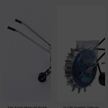
Tek Sıralı Manuel Fıstık
11 CM Aralıklı Tohum