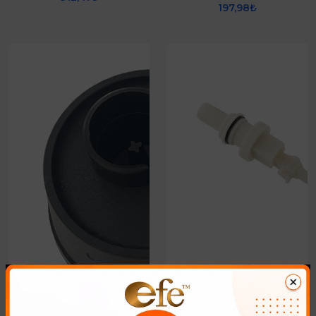
197,98₺