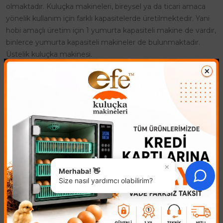
olmaktadır. Kuluçka makineleri, bireysel ya da ticari amaca
yönelik kullanım için farklı kapasitelerde üretilmektedir. Yani
hobi amaçlı üretim için 1 yumurta kapasiteli makine de vardır,
binlerce yumurta kapasiteli makineler de bulunmaktadır.
Üstelik kuluçka makinesi.
Hobi Amaçlı Kuluçka Makinesi
Kuluçka makinesi adı altında satışa sunulan ürünler o kadar
çeşitlidir ki, kapasite ve üretim amaçlı olmak üzere her
amaca yönelik model bulmak mümkündür. Aslında, büyük
kapasiteli modeller çoğunlukla ticari amaçlı kullanılsa da, hobi
olarak civciv çıkarmak isteyen kişilere yönelik kuluçka
makinesi kategorisi de zengin seçeneklerden oluşur. Hobi
×
olarak tavuk ve diğer kanatlıların yetiştiriciliği, kuluçka
Merhaba! 👋
Size nasıl yardımcı olabilirim?
makinelerinde kolaylıkla yapılır. Otomatik çevirme özelliği ve
dijital nem göstergesine sahip kuluçka makinesi, farklı kanatlı
türlerine göre farklı modelleri olduğu gibi birçok kanatlı
hayvan türünü aynı ortamda çoğaltabilecek özellikte kuluçka