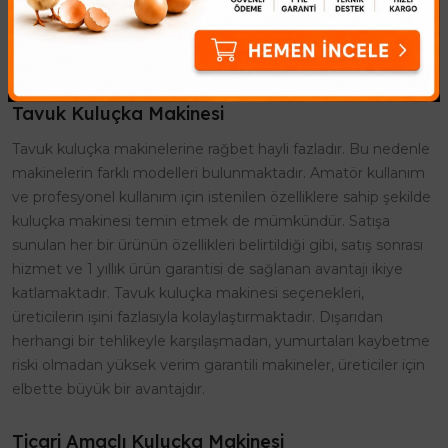
makinesi modelleri de vardır. Kuluçka makinesi nin temel
çalışma mantığı, içine koyulan yumurtaların gerekli şartlar
altında kuluçka sürelerini tamamlamasını sağlamaktır.
Tavuk Kuluçka Makinesi
Tavuk kuluçka makinelerine rağbet hayli fazladır. Bu nedenle
makinelerin farklı modelleri bulunmaktadır. Amatör kullanım
ve profesyonel kullanım için istenilen özelliklere sahip şekilde
kuluçka makinesi temin etmek de mümkündür. Satışa
sunulan her bir ürünün özellikleri belirtildiği gibi, satış sonrası
hizmet ve 1 yıllık ürün garantisi de sağlanan avantajı ikiye
katlamaktadır. Tavuk kuluçka makinesi seçenekleri,
üreticilerin işini fazlasıyla kolaylaştırmaktadır. Dışarıdan
herhangi bir tehlikeyle karşılaşmadan, yumurtaları kaybetme
riski olmadan yüksek verim garantili makineler, üreticiler için
elbette büyük bir avantajdır.
Ticari Amaçlı Kuluçka Makinesi