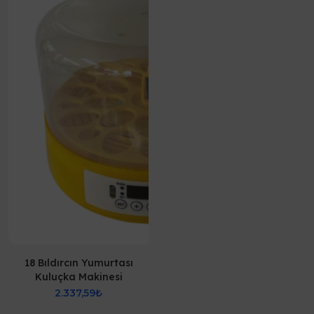
18 Bıldırcın Yumurtası
Kuluçka Makinesi
2.337,59₺