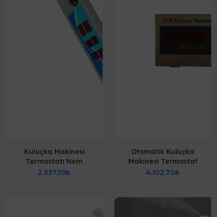
Kuluçka Makinesi
Otomatik Kuluçka
Termostatı Nem
Makinesi Termostat
Ayarlama
2.337,59₺
4.102,70₺