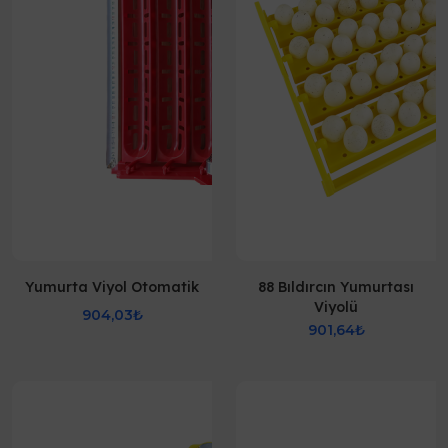
Yumurta Viyol Otomatik
88 Bıldırcın Yumurtası
Viyolü
904,03₺
901,64₺