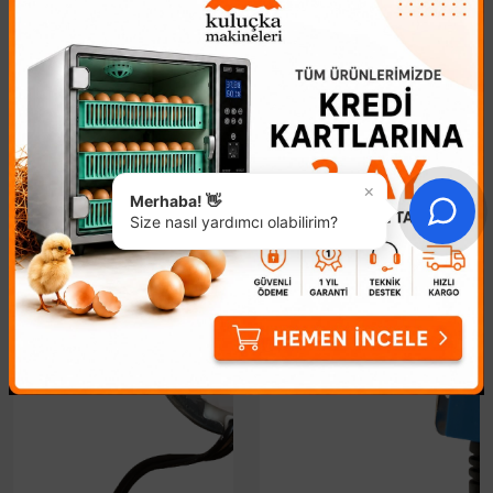
Viyol Motoru Tutacağı
AC 12 Volt 1/240 RPM
motor
78,71₺
698,89₺
×
Merhaba! 👋
Size nasıl yardımcı olabilirim?