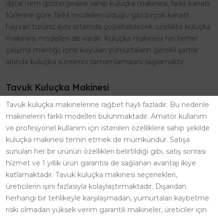
dijital nem göstergesine sahip kuluçka makinesi, farklı kanatlı
türlerine göre farklı modelleri olduğu gibi birçok kanatlı
hayvan türünü aynı ortamda çoğaltabilecek özellikte kuluçka
makinesi modelleri de vardır. Kuluçka makinesi nin temel
çalışma mantığı, içine koyulan yumurtaların gerekli şartlar
altında kuluçka sürelerini tamamlamasını sağlamaktır.
Tavuk Kuluçka Makinesi
Tavuk kuluçka makinelerine rağbet hayli fazladır. Bu nedenle
makinelerin farklı modelleri bulunmaktadır. Amatör kullanım
ve profesyonel kullanım için istenilen özelliklere sahip şekilde
kuluçka makinesi temin etmek de mümkündür. Satışa
sunulan her bir ürünün özellikleri belirtildiği gibi, satış sonrası
hizmet ve 1 yıllık ürün garantisi de sağlanan avantajı ikiye
katlamaktadır. Tavuk kuluçka makinesi seçenekleri,
üreticilerin işini fazlasıyla kolaylaştırmaktadır. Dışarıdan
herhangi bir tehlikeyle karşılaşmadan, yumurtaları kaybetme
riski olmadan yüksek verim garantili makineler, üreticiler için