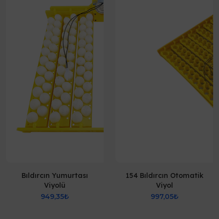
Bıldırcın Yumurtası
154 Bıldırcın Otomatik
Viyolü
Viyol
949,35₺
997,05₺