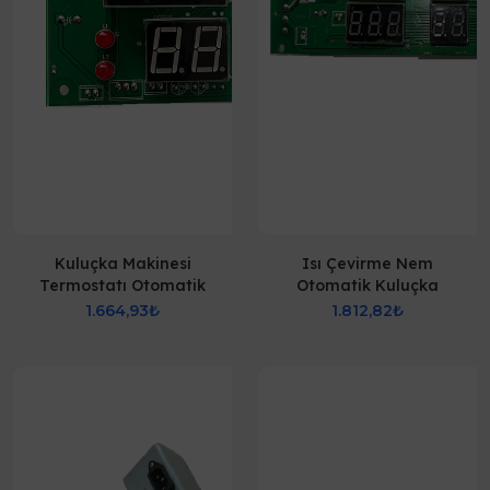
Kuluçka Makinesi
Isı Çevirme Nem
Termostatı Otomatik
Otomatik Kuluçka
Çevirme
Termostatı
1.664,93₺
1.812,82₺