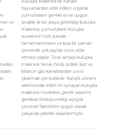
n
Kuluçka Makinesi ile Kanatlı
hayvanlardan elde edilen organik
ri
yumurtaların gerekli ısı ve uygun
izmet ve
sıcaklık ile bir araya getirildiği kuluçka
an
makinesi, yumurtaların kuluçka
avuk
sürelerinin hızlı sürede
tamamlanmasını ve kısa bir zaman
içerisinde çok sayıda civciv elde
etmeyi sağlar. Ticari amaçlı kuluçka
şmadan,
makinesi tavuk, hindi, ördek, kaz ve
lmadan
bıldırcın gibi kanatlılardan civciv
er,
çıkarmak için kullanılır. Kanatlı üretimi
sektöründe etkin rol oynayan kuluçka
makinesi modelleri, gerek tasarımı
gerekse fonksiyonelliği açısıyla
çevresel faktörlere uygun olarak
çalışacak şekilde tasarlanmıştır.