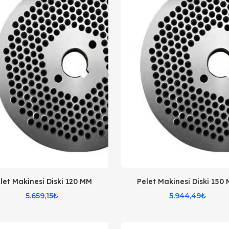
let Makinesi Diski 120 MM
Pelet Makinesi Diski 150
5.659,15₺
5.944,49₺