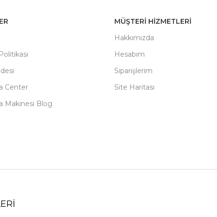
LER
MÜŞTERI HIZMETLERI
m
Hakkımızda
 Politikası
Hesabım
adesi
Siparişlerim
a Center
Site Haritası
a Makinesi Blog
ERİ