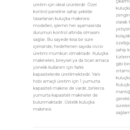
çıkarma
üretim için ideal ürünlerdir. Özel
kuluçk
kontrol paneline sahip şekilde
zengin
tasarlanan kuluçka makinesi
olarak 
modelleri, işlemin her aşamasında
yetişti
durumun kontrol altında olmasını
kolaylı
sağlar. Bu sayede kısa bir süre
özelliğ
içerisinde, hedeflenen sayıda civciv
sahip k
üretimi mümkün olmaktadır. Kuluçka
türleri
makineleri, bireysel ya da ticari amaca
gibi bi
yönelik kullanım için farklı
ortamd
kapasitelerde üretilmektedir. Yani
kuluçka
hobi amaçlı üretim için 1 yumurta
Kuluçk
kapasiteli makine de vardır, binlerce
mantığı
yumurta kapasiteli makineler de
gerekli
bulunmaktadır. Üstelik kuluçka
sürele
makinesi.
sağlama