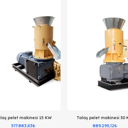
laş pelet makinesi 15 KW
Talaş pelet makinesi 30
517.883,63₺
889.295,12₺