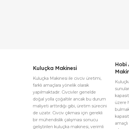
Hobi 
Kuluçka Makinesi
Makin
Kuluçka Makinesi ile civciv üretimi,
Kuluçka
farklı amaçlara yönelik olarak
sunulan
yapılmaktadır. Civcivler genelde
kapasi
doğal yolla çoğaltılır ancak bu durum
üzere 
maliyeti arttırdığı gibi, üretim sürecini
bulmak
de uzatır. Civciv çıkması için gerekli
kapasit
bir mühendislik çalışması sonucu
amaçlı 
geliştirilen kuluçka makinesi, verimli