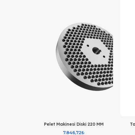
Pelet Makinesi Diski 220 MM
Ta
7.846,72₺