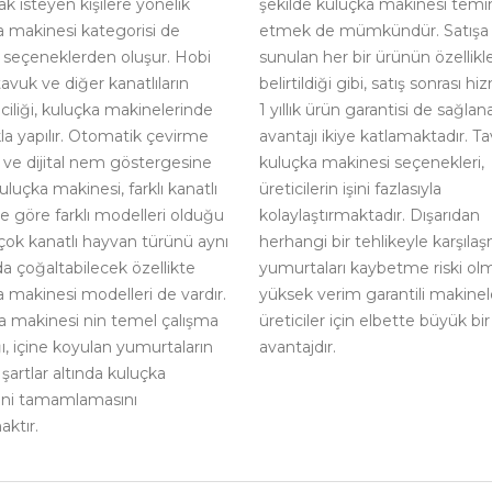
şekilde kuluçka makinesi temi
k isteyen kişilere yönelik
etmek de mümkündür. Satışa
a makinesi kategorisi de
sunulan her bir ürünün özellikle
 seçeneklerden oluşur. Hobi
belirtildiği gibi, satış sonrası h
tavuk ve diğer kanatlıların
1 yıllık ürün garantisi de sağlan
riciliği, kuluçka makinelerinde
avantajı ikiye katlamaktadır. T
kla yapılır. Otomatik çevirme
kuluçka makinesi seçenekleri,
i ve dijital nem göstergesine
üreticilerin işini fazlasıyla
uluçka makinesi, farklı kanatlı
kolaylaştırmaktadır. Dışarıdan
ne göre farklı modelleri olduğu
herhangi bir tehlikeyle karşıla
rçok kanatlı hayvan türünü aynı
yumurtaları kaybetme riski o
a çoğaltabilecek özellikte
yüksek verim garantili makinel
 makinesi modelleri de vardır.
üreticiler için elbette büyük bir
a makinesi nin temel çalışma
avantajdır.
, içine koyulan yumurtaların
 şartlar altında kuluçka
rini tamamlamasını
ktır.