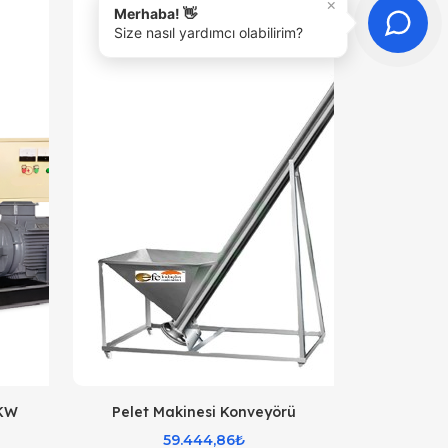
×
Merhaba! 👋
Size nasıl yardımcı olabilirim?
 KW
Pelet Makinesi Konveyörü
59.444,86₺