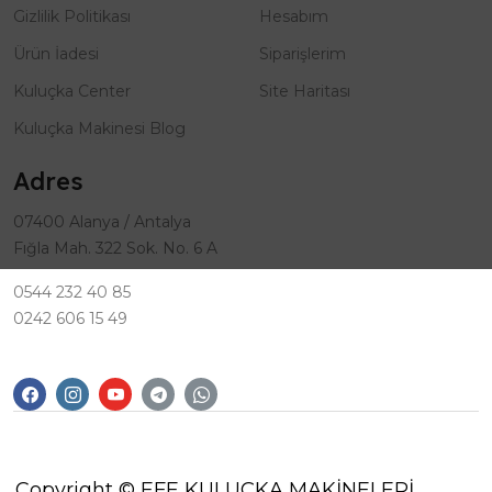
Gizlilik Politikası
Hesabım
Ürün İadesi
Siparişlerim
Kuluçka Center
Site Haritası
Kuluçka Makinesi Blog
Adres
07400 Alanya / Antalya
Fığla Mah. 322 Sok. No. 6 A
0544 232 40 85
0242 606 15 49
Copyright © EFE KULUÇKA MAKİNELERİ