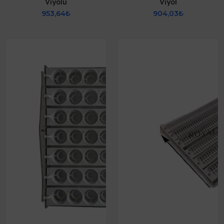
Viyolü
Viyol
953,64₺
904,03₺