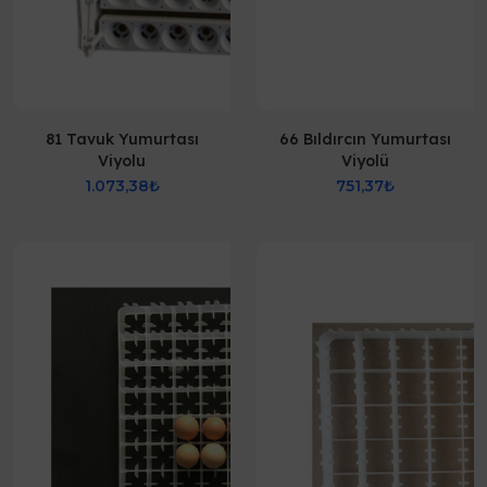
81 Tavuk Yumurtası
66 Bıldırcın Yumurtası
Viyolu
Viyolü
1.073,38₺
751,37₺