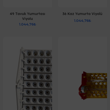
49 Tavuk Yumurtası
36 Kaz Yumurta Viyolü
Viyolu
1.044,76₺
1.044,76₺