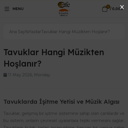
0
MENU
/
0,00₺
Ana Sayfa
Yazılar
Tavuklar Hangi Müzikten Hoşlanır?
Tavuklar Hangi Müzikten
Hoşlanır?
11 May 2026, Monday
Tavuklarda İşitme Yetisi ve Müzik Algısı
Tavuklar, gelişmiş bir işitme sistemine sahip olan canlılardır ve
bu sistem, onların çevresel uyaranlara tepki vermesini sağlar.
Tavukların kulak zarları insanunkine benzer bir yapıya sahip