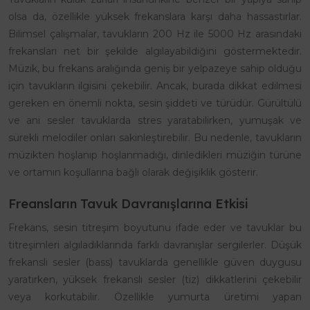
olsa da, özellikle yüksek frekanslara karşı daha hassastırlar.
Bilimsel çalışmalar, tavukların 200 Hz ile 5000 Hz arasındaki
frekansları net bir şekilde algılayabildiğini göstermektedir.
Müzik, bu frekans aralığında geniş bir yelpazeye sahip olduğu
için tavukların ilgisini çekebilir. Ancak, burada dikkat edilmesi
gereken en önemli nokta, sesin şiddeti ve türüdür. Gürültülü
ve ani sesler tavuklarda stres yaratabilirken, yumuşak ve
sürekli melodiler onları sakinleştirebilir. Bu nedenle, tavukların
müzikten hoşlanıp hoşlanmadığı, dinledikleri müziğin türüne
ve ortamın koşullarına bağlı olarak değişiklik gösterir.
Freansların Tavuk Davranışlarına Etkisi
Frekans, sesin titreşim boyutunu ifade eder ve tavuklar bu
titreşimleri algıladıklarında farklı davranışlar sergilerler. Düşük
frekanslı sesler (bass) tavuklarda genellikle güven duygusu
yaratırken, yüksek frekanslı sesler (tiz) dikkatlerini çekebilir
veya korkutabilir. Özellikle yumurta üretimi yapan