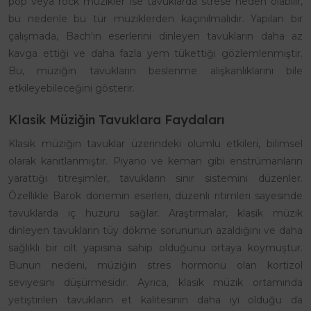
pop veya rock müzikler ise tavuklarda strese neden olabilir,
bu nedenle bu tür müziklerden kaçınılmalıdır. Yapılan bir
çalışmada, Bach'ın eserlerini dinleyen tavukların daha az
kavga ettiği ve daha fazla yem tükettiği gözlemlenmiştir.
Bu, müziğin tavukların beslenme alışkanlıklarını bile
etkileyebileceğini gösterir.
Klasik Müziğin Tavuklara Faydaları
Klasik müziğin tavuklar üzerindeki olumlu etkileri, bilimsel
olarak kanıtlanmıştır. Piyano ve keman gibi enstrümanların
yarattığı titreşimler, tavukların sinir sistemini düzenler.
Özellikle Barok dönemin eserleri, düzenli ritimleri sayesinde
tavuklarda iç huzuru sağlar. Araştırmalar, klasik müzik
dinleyen tavukların tüy dökme sorununun azaldığını ve daha
sağlıklı bir cilt yapısına sahip olduğunu ortaya koymuştur.
Bunun nedeni, müziğin stres hormonu olan kortizol
seviyesini düşürmesidir. Ayrıca, klasik müzik ortamında
yetiştirilen tavukların et kalitesinin daha iyi olduğu da