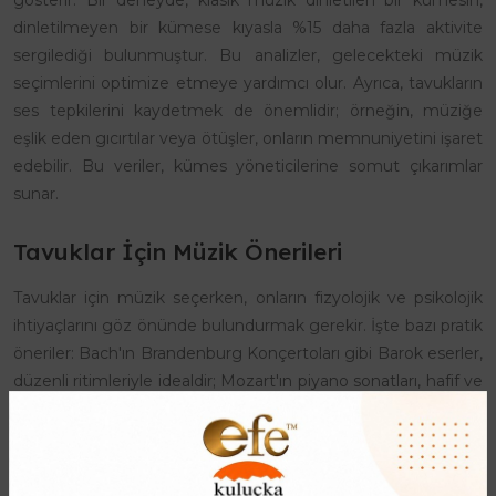
gösterir. Bir deneyde, klasik müzik dinletilen bir kümesin,
dinletilmeyen bir kümese kıyasla %15 daha fazla aktivite
sergilediği bulunmuştur. Bu analizler, gelecekteki müzik
seçimlerini optimize etmeye yardımcı olur. Ayrıca, tavukların
ses tepkilerini kaydetmek de önemlidir; örneğin, müziğe
eşlik eden gıcırtılar veya ötüşler, onların memnuniyetini işaret
edebilir. Bu veriler, kümes yöneticilerine somut çıkarımlar
sunar.
Tavuklar İçin Müzik Önerileri
Tavuklar için müzik seçerken, onların fizyolojik ve psikolojik
ihtiyaçlarını göz önünde bulundurmak gerekir. İşte bazı pratik
öneriler: Bach'ın Brandenburg Konçertoları gibi Barok eserler,
düzenli ritimleriyle idealdir; Mozart'ın piyano sonatları, hafif ve
neşeli yapılarıyla tavukları rahatlatır. Doğa sesleri içeren
parçalar, kümes dışındaki dünyayı hatırlatır ve monotonluğu
kırar. Ayrıca, flüt veya keman ağırlıklı enstrümantal müzikler
de tercih edilebilir. Bu önerileri uygularken, müziğin sürekli