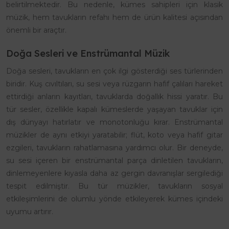
belirtilmektedir. Bu nedenle, kümes sahipleri için klasik
müzik, hem tavukların refahı hem de ürün kalitesi açısından
önemli bir araçtır.
Doğa Sesleri ve Enstrümantal Müzik
Doğa sesleri, tavukların en çok ilgi gösterdiği ses türlerinden
biridir. Kuş cıvıltıları, su sesi veya rüzgarın hafif çalıları hareket
ettirdiği anların kayıtları, tavuklarda doğallık hissi yaratır. Bu
tür sesler, özellikle kapalı kümeslerde yaşayan tavuklar için
dış dünyayı hatırlatır ve monotonluğu kırar. Enstrümantal
müzikler de aynı etkiyi yaratabilir; flüt, koto veya hafif gitar
ezgileri, tavukların rahatlamasına yardımcı olur. Bir deneyde,
su sesi içeren bir enstrümantal parça dinletilen tavukların,
dinlemeyenlere kıyasla daha az gergin davranışlar sergilediği
tespit edilmiştir. Bu tür müzikler, tavukların sosyal
etkileşimlerini de olumlu yönde etkileyerek kümes içindeki
uyumu artırır.