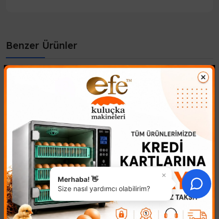
Benzer Ürünler
×
Merhaba! 👋
Yumurta Viyol Otomatik
8 Yumurta Kapasiteli
Size nasıl yardımcı olabilirim?
Viyol
904,03₺
417,43₺
Kuluçka Başarınızı Artırın:
Hobi Amaçlı Kuluçka