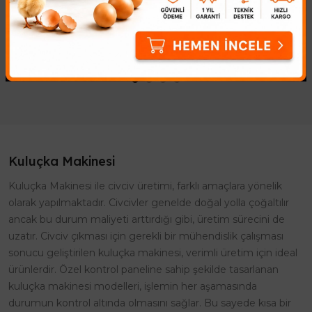
Profesyonel Otomatik
Makineleri İçin 8'li Viyol
Yumurta ViyolüKuluçka
ÇözümüKuluçka başarısının
makinelerinde yüksek çıkım
anahtarı, embriyonun doğru
oranı elde etmenin sırrı,
açıyla ve düzenli olarak
yumurtaların doğ..
çevrilmesidir. ..
Kuluçka Makinesi
Kuluçka Makinesi ile civciv üretimi, farklı amaçlara yönelik
olarak yapılmaktadır. Civcivler genelde doğal yolla çoğaltılır
ancak bu durum maliyeti arttırdığı gibi, üretim sürecini de
uzatır. Civciv çıkması için gerekli bir mühendislik çalışması
sonucu geliştirilen kuluçka makinesi, verimli üretim için ideal
ürünlerdir. Özel kontrol paneline sahip şekilde tasarlanan
kuluçka makinesi modelleri, işlemin her aşamasında
durumun kontrol altında olmasını sağlar. Bu sayede kısa bir