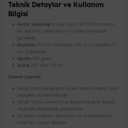
Teknik Detaylar ve Kullanım
Bilgisi
Motor Seçeneği 1:
Eğer viyol 2.5/3 RPM motorlu
ise, sistemin çalışması için mutlaka termostat
gereklidir.
Boyutlar:
47.5 cm (Uzunluk) x 38 cm (Genişlik) x 9
cm (Yükseklik).
Ağırlık:
250 gram.
Voltaj:
220 Volt / 50 Hz.
Önemli Uyarılar:
Kargo ücreti alıcıya aittir ve koli (desi) içeriğine göre
değişiklik göstermektedir.
Silindir Viyolu renkleri stok durumuna göre (beyaz
veya sarı) değişkenlik gösterebilir.
Bu sistem bıldırcın, deve kuşu ve çok küçük kuş
türleri için uygun değildir.