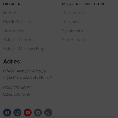
BILGILER
MÜŞTERI HIZMETLERI
İletişim
Hakkımızda
Gizlilik Politikası
Hesabım
Ürün İadesi
Siparişlerim
Kuluçka Center
Site Haritası
Kuluçka Makinesi Blog
Adres
07400 Alanya / Antalya
Fığla Mah. 322 Sok. No. 6 A
0544 232 40 85
0242 606 15 49