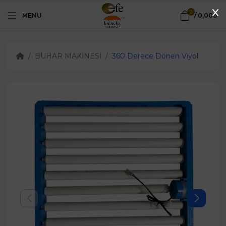
0
MENU
/
0,00₺
BUHAR MAKİNESİ
360 Derece Dönen Viyol