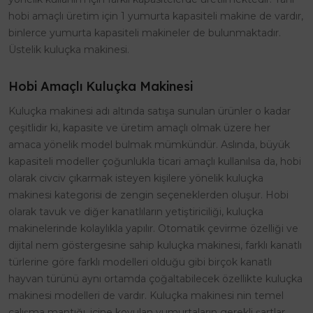
hobi amaçlı üretim için 1 yumurta kapasiteli makine de vardır,
binlerce yumurta kapasiteli makineler de bulunmaktadır.
Üstelik kuluçka makinesi.
Hobi Amaçlı Kuluçka Makinesi
Kuluçka makinesi adı altında satışa sunulan ürünler o kadar
çeşitlidir ki, kapasite ve üretim amaçlı olmak üzere her
amaca yönelik model bulmak mümkündür. Aslında, büyük
kapasiteli modeller çoğunlukla ticari amaçlı kullanılsa da, hobi
olarak civciv çıkarmak isteyen kişilere yönelik kuluçka
makinesi kategorisi de zengin seçeneklerden oluşur. Hobi
olarak tavuk ve diğer kanatlıların yetiştiriciliği, kuluçka
makinelerinde kolaylıkla yapılır. Otomatik çevirme özelliği ve
dijital nem göstergesine sahip kuluçka makinesi, farklı kanatlı
türlerine göre farklı modelleri olduğu gibi birçok kanatlı
hayvan türünü aynı ortamda çoğaltabilecek özellikte kuluçka
makinesi modelleri de vardır. Kuluçka makinesi nin temel
çalışma mantığı, içine koyulan yumurtaların gerekli şartlar