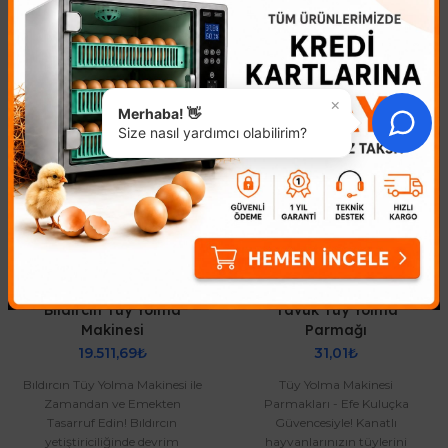
Benzer Ürünler
×
Merhaba! 👋
Size nasıl yardımcı olabilirim?
Bıldırcın Tüy Yolma
Tavuk Tüy Yolma
Makinesi
Parmağı
19.511,69₺
31,01₺
Bıldırcın Tüy Yolma Makinesi ile
Tüy Yolma Makinesi
Zamandan ve Emekten
Parmakları - Efe Kuluçka
Tasarruf Edin! Bıldırcın
Güvencesiyle! Kanatlı
yetiştiriciliğinde devrim
hayvanlarınızın tüylerini