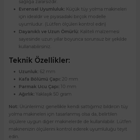
sağlığa zararsızdır.
Evrensel Uyumluluk:
Küçük tüy yolma makineleri
için idealdir ve piyasadaki birçok modelle
uyumludur. (Lütfen ölçüleri kontrol edin)
Dayanıklı ve Uzun Ömürlü:
Kaliteli malzemesi
sayesinde uzun yıllar boyunca sorunsuz bir şekilde
kullanabilirsiniz.
Teknik Özellikler:
Uzunluk:
62 mm
Kafa Bölümü Çapı:
20 mm
Parmak Ucu Çapı:
10 mm
Ağırlık:
Yaklaşık 50 gram
Not:
Ürünlerimiz genellikle kendi sattığımız bıldırcın tüy
yolma makineleri için tasarlanmış olsa da, belirtilen
ölçülere uygun diğer makinelerde de kullanılabilir. Lütfen
makinenizin ölçülerini kontrol ederek uyumluluğu teyit
edin.