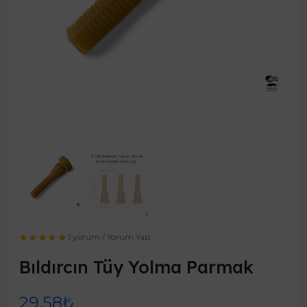
1 yorum
/
Yorum Yap
Bıldırcın Tüy Yolma Parmak
29,58₺