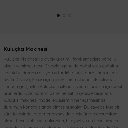
yaratacak EFE-30 ile tanışın!
zahmetsizce yolmak mı
Yük..
istiyorsunuz? Efe Kuluç..
Kuluçka Makinesi
Kuluçka Makinesi ile civciv üretimi, farklı amaçlara yönelik
olarak yapılmaktadır. Civcivler genelde doğal yolla çoğaltılır
ancak bu durum maliyeti arttırdığı gibi, üretim sürecini de
uzatır. Civciv çıkması için gerekli bir mühendislik çalışması
sonucu geliştirilen kuluçka makinesi, verimli üretim için ideal
ürünlerdir. Özel kontrol paneline sahip şekilde tasarlanan
kuluçka makinesi modelleri, işlemin her aşamasında
durumun kontrol altında olmasını sağlar. Bu sayede kısa bir
süre içerisinde, hedeflenen sayıda civciv üretimi mümkün
olmaktadır. Kuluçka makineleri, bireysel ya da ticari amaca
yönelik kullanım için farklı kapasitelerde üretilmektedir. Yani