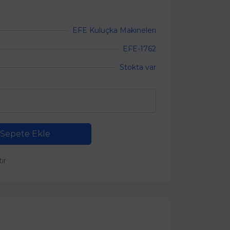
EFE Kuluçka Makineleri
EFE-1762
Stokta var
Sepete Ekle
tır