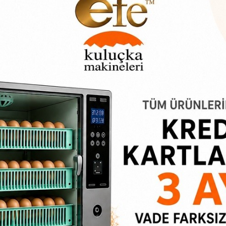
 kırmızı
n değildir.
Kargo ücreti alıcıya aittir
ve ürünün ağırlığına göre d
anıcıları için ideal bir çözümdür. Uzun ömürlü yapısı ve hijyenik öze
güvenli bir şekilde taşınmasını ve saklanmasını sağlar.