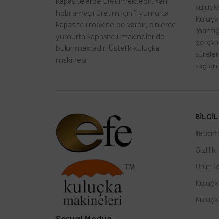
kapasitelerde üretilmektedir. Yani
kuluçka
hobi amaçlı üretim için 1 yumurta
Kuluçk
kapasiteli makine de vardır, binlerce
mantığı
yumurta kapasiteli makineler de
gerekli
bulunmaktadır. Üstelik kuluçka
sürele
makinesi.
sağlama
BILGI
İletişi
Gizlilik
Ürün İ
Kuluçk
Kuluçk
Sosyal Medya