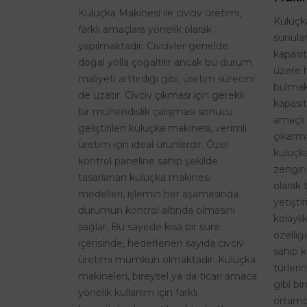
Kuluçka Makinesi ile civciv üretimi,
Kuluçka
farklı amaçlara yönelik olarak
sunulan
yapılmaktadır. Civcivler genelde
kapasi
doğal yolla çoğaltılır ancak bu durum
üzere 
maliyeti arttırdığı gibi, üretim sürecini
bulmak
de uzatır. Civciv çıkması için gerekli
kapasit
bir mühendislik çalışması sonucu
amaçlı 
geliştirilen kuluçka makinesi, verimli
çıkarma
üretim için ideal ürünlerdir. Özel
kuluçk
kontrol paneline sahip şekilde
zengin
tasarlanan kuluçka makinesi
olarak 
modelleri, işlemin her aşamasında
yetişti
durumun kontrol altında olmasını
kolaylı
sağlar. Bu sayede kısa bir süre
özelliğ
içerisinde, hedeflenen sayıda civciv
sahip k
üretimi mümkün olmaktadır. Kuluçka
türleri
makineleri, bireysel ya da ticari amaca
gibi bi
yönelik kullanım için farklı
ortamd