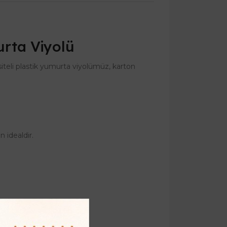
rta Viyolü
eli plastik yumurta viyolümüz, karton
n idealdir.