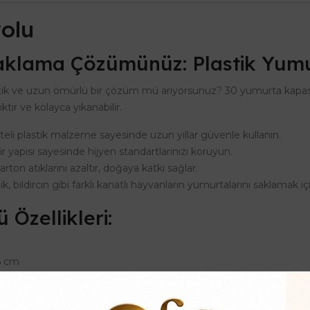
yolu
aklama Çözümünüz: Plastik Yumu
k ve uzun ömürlü bir çözüm mü arıyorsunuz? 30 yumurta kapasit
iktir ve kolayca yıkanabilir.
teli plastik malzeme sayesinde uzun yıllar güvenle kullanın.
ir yapısı sayesinde hijyen standartlarınızı koruyun.
arton atıklarını azaltır, doğaya katkı sağlar.
ik, bıldırcın gibi farklı kanatlı hayvanların yumurtalarını saklamak içi
 Özellikleri:
5 cm
 PVC