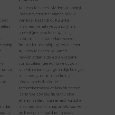
Kuluçka Makinesi Modern teknoloji,
insan hayatına her alanda büyük
ağbet
yenilikler kazandırdı. Kuluçka
nelerin
makinesi, kanatlı yetiştiriciliğinin
sürekliliğinde ve kazançlı bir iş
el
sektörü olarak tanımlanmasında
re sahip
önemli bir teknolojik görev üstlenir.
n
Kuluçka Makinesi ile Kanatlı
hayvanlardan elde edilen organik
ri
yumurtaların gerekli ısı ve uygun
izmet ve
sıcaklık ile bir araya getirildiği kuluçka
an
makinesi, yumurtaların kuluçka
avuk
sürelerinin hızlı sürede
tamamlanmasını ve kısa bir zaman
içerisinde çok sayıda civciv elde
etmeyi sağlar. Ticari amaçlı kuluçka
şmadan,
makinesi tavuk, hindi, ördek, kaz ve
lmadan
bıldırcın gibi kanatlılardan civciv