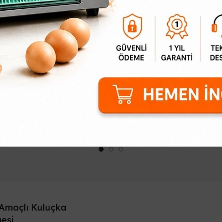
omatik Yumurta Çevirme
Tavuk Ayak Bilezikleri
Sistemi
6,19₺
994,73₺
Tavuk Ayak Bilezikleri Kanatlı 
tomatik Yumurta Çevirme
cinslerinden ayırmanızı sağl
stemi ile Kuluçka Başarınızı
yaşlarına göre ayaklarına fa
tlayınKuluçka verimliliğini
renklerden bilezik takarsınız. 
ırmak, profesyonel bir süreç
önetimiyle mümkündür...
Amaçlı Kuluçka
esi