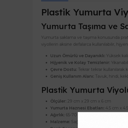
Plastik Yumurta Vi
Yumurta Taşıma ve S
Yumurta saklama ve taşıma konusunda prati
viyollerin aksine defalarca kullanılabilir, hijyen
Uzun Ömürlü ve Dayanıklı:
Yüksek kali
Hijyenik ve Kolay Temizlenir:
Yıkanabil
Çevre Dostu:
Tekrar tekrar kullanılarak k
Geniş Kullanım Alanı:
Tavuk, hindi, kekl
Plastik Yumurta Viyolü
Ölçüler:
29 cm x 29 cm x 6 cm
Yumurta Haznesi Ebatları:
4.5 cm x 4.
Ağırlık:
65-70 gram
Malzeme:
Sağlığa zararsız, 1. sınıf ham