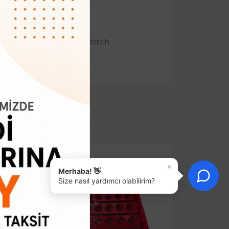
eğişiklik göstermektedir.
llikleri sayesinde sıklıkla tercih
×
Merhaba! 👋
Size nasıl yardımcı olabilirim?