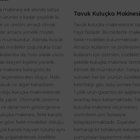
 makinesi adı altında satışa
Tavuk Kuluçka Makinesi
 ürünler o kadar çeşitlidir ki,
Tavuk kuluçka makinelerine r
te ve üretim amaçlı olmak
hayli fazladır. Bu nedenle maki
her amaca yönelik model
farklı modelleri bulunmaktadır.
 mümkündür. Aslında, büyük
Amatör kullanım ve profesyon
eli modeller çoğunlukla ticari
kullanım için istenilen özellikle
kullanılsa da, hobi olarak civciv
şekilde kuluçka makinesi temi
k isteyen kişilere yönelik
etmek de mümkündür. Satışa
a makinesi kategorisi de
sunulan her bir ürünün özellikle
 seçeneklerden oluşur. Hobi
belirtildiği gibi, satış sonrası h
tavuk ve diğer kanatlıların
1 yıllık ürün garantisi de sağlan
riciliği, kuluçka makinelerinde
avantajı ikiye katlamaktadır. T
kla yapılır. Otomatik çevirme
kuluçka makinesi seçenekleri,
i ve dijital nem göstergesine
üreticilerin işini fazlasıyla
uluçka makinesi, farklı kanatlı
kolaylaştırmaktadır. Dışarıdan
ne göre farklı modelleri olduğu
herhangi bir tehlikeyle karşıla
rçok kanatlı hayvan türünü aynı
yumurtaları kaybetme riski o
a çoğaltabilecek özellikte