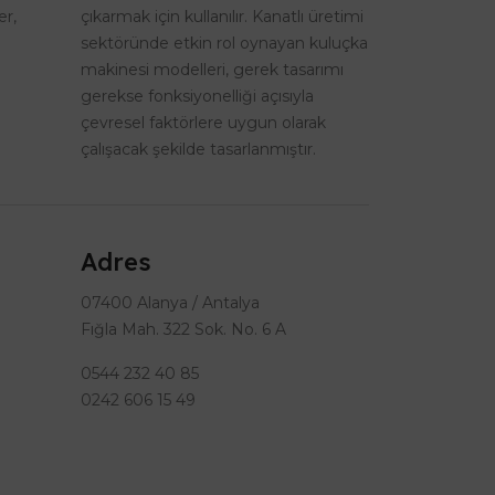
er,
çıkarmak için kullanılır. Kanatlı üretimi
sektöründe etkin rol oynayan kuluçka
makinesi modelleri, gerek tasarımı
gerekse fonksiyonelliği açısıyla
çevresel faktörlere uygun olarak
çalışacak şekilde tasarlanmıştır.
Adres
07400 Alanya / Antalya
Fığla Mah. 322 Sok. No. 6 A
0544 232 40 85
0242 606 15 49