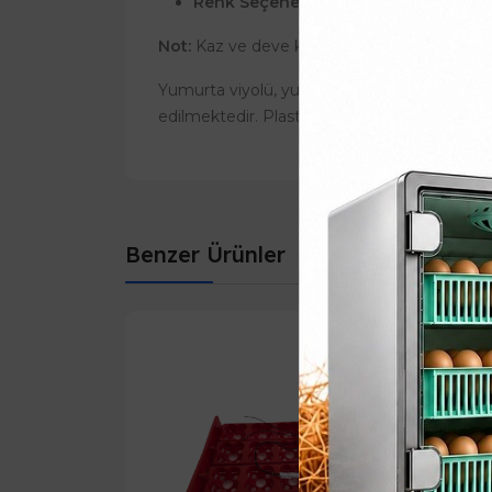
Renk Seçenekleri:
Beyaz, sarı, yeşil ve
Not:
Kaz ve deve kuşu yumurtaları için uygu
Yumurta viyolü, yumurta üreticileri ve ev kull
edilmektedir. Plastik malzeme, yumurtaların 
Benzer Ürünler