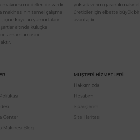
yüksek verim garantili makinel
 makinesi modelleri de vardır.
üreticiler için elbette büyük bir
a makinesi nin temel çalışma
avantajdır.
, içine koyulan yumurtaların
 şartlar altında kuluçka
rini tamamlamasını
ktır.
LER
MÜŞTERI HIZMETLERI
m
Hakkımızda
 Politikası
Hesabım
adesi
Siparişlerim
a Center
Site Haritası
a Makinesi Blog