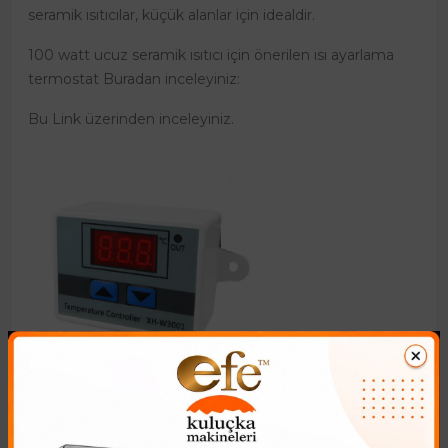
seramik ısıtıcılar, küçük alanlar için idealdir.
100 watt ucuz seramik ısıtıcı için önerilen ısı ayarlama
termostat Buradan inceleyiniz:
Bu Link üzerinden inceleyiniz.