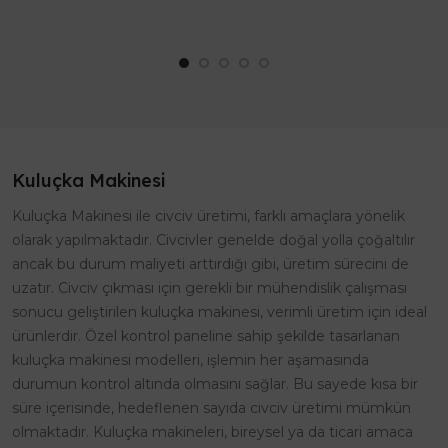
veya kulübelerde yaşayan civ..
en uygun fiyatlarla tem..
Kuluçka Makinesi
Kuluçka Makinesi ile civciv üretimi, farklı amaçlara yönelik
olarak yapılmaktadır. Civcivler genelde doğal yolla çoğaltılır
ancak bu durum maliyeti arttırdığı gibi, üretim sürecini de
uzatır. Civciv çıkması için gerekli bir mühendislik çalışması
sonucu geliştirilen kuluçka makinesi, verimli üretim için ideal
ürünlerdir. Özel kontrol paneline sahip şekilde tasarlanan
kuluçka makinesi modelleri, işlemin her aşamasında
durumun kontrol altında olmasını sağlar. Bu sayede kısa bir
süre içerisinde, hedeflenen sayıda civciv üretimi mümkün
olmaktadır. Kuluçka makineleri, bireysel ya da ticari amaca