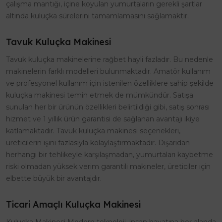
çalışma mantığı, içine koyulan yumurtaların gerekli şartlar
altında kuluçka sürelerini tamamlamasını sağlamaktır.
Tavuk Kuluçka Makinesi
Tavuk kuluçka makinelerine rağbet hayli fazladır. Bu nedenle
makinelerin farklı modelleri bulunmaktadır. Amatör kullanım
ve profesyonel kullanım için istenilen özelliklere sahip şekilde
kuluçka makinesi temin etmek de mümkündür. Satışa
sunulan her bir ürünün özellikleri belirtildiği gibi, satış sonrası
hizmet ve 1 yıllık ürün garantisi de sağlanan avantajı ikiye
katlamaktadır. Tavuk kuluçka makinesi seçenekleri,
üreticilerin işini fazlasıyla kolaylaştırmaktadır. Dışarıdan
herhangi bir tehlikeyle karşılaşmadan, yumurtaları kaybetme
riski olmadan yüksek verim garantili makineler, üreticiler için
elbette büyük bir avantajdır.
Ticari Amaçlı Kuluçka Makinesi
Kuluçka Makinesi Modern teknoloji, insan hayatına her alanda