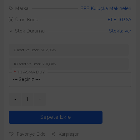
Marka:
EFE Kuluçka Makineleri
Ürün Kodu:
EFE-1036A
Stok Durumu:
Stokta var
6 adet ve üzeri 302,93₺
10 adet ve üzeri 291,01₺
TIJ ASMA DUY
Sepete Ekle
Favoriye Ekle
Karşılaştır