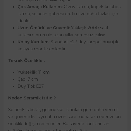
Çok Amaçlı Kullanım:
Civciv ısıtma, köpek kulübesi
ısıtma, solucan gübresi üretimi ve daha fazlası için
idealdir.
Uzun Ömürlü ve Güvenli:
Yaklaşık 2000 saat
kullanım ömrü ile uzun yıllar sorunsuz çalışır.
Kolay Kurulum:
Standart E27 duy (ampul duyu) ile
kolayca monte edilebilir.
Teknik Özellikler:
Yükseklik: 11 cm
Çap: 7 cm
Duy Tipi: E27
Neden Seramik Isıtıcı?
Seramik ısıtıcılar, geleneksel ısıtıcılara göre daha verimli
ve güvenlidir. Isıyı daha uzun süre muhafaza eder ve ani
sıcaklık değişimlerini önler. Bu sayede canlılarınızın
sağlığını korur ve enerji tasarrufu sağlar.