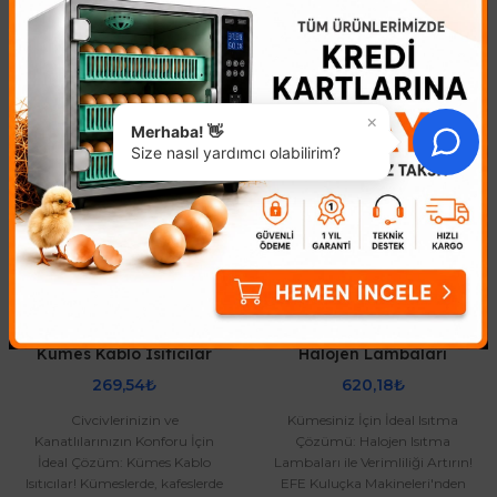
Benzer Ürünler
×
Merhaba! 👋
Size nasıl yardımcı olabilirim?
Kümes Kablo Isıtıcılar
Halojen Lambaları
269,54₺
620,18₺
Civcivlerinizin ve
Kümesiniz İçin İdeal Isıtma
Kanatlılarınızın Konforu İçin
Çözümü: Halojen Isıtma
İdeal Çözüm: Kümes Kablo
Lambaları ile Verimliliği Artırın!
Isıtıcılar! Kümeslerde, kafeslerde
EFE Kuluçka Makineleri'nden