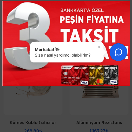
Benzer Ürünler
×
Merhaba! 👋
Size nasıl yardımcı olabilirim?
Kümes Kablo Isıtıcılar
Alüminyum Rezistans
268,80₺
1.163,23₺