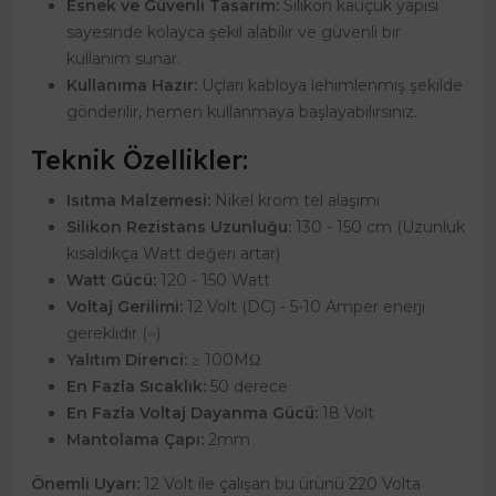
Esnek ve Güvenli Tasarım:
Silikon kauçuk yapısı
sayesinde kolayca şekil alabilir ve güvenli bir
kullanım sunar.
Kullanıma Hazır:
Uçları kabloya lehimlenmiş şekilde
gönderilir, hemen kullanmaya başlayabilirsiniz.
Teknik Özellikler:
Isıtma Malzemesi:
Nikel krom tel alaşımı
Silikon Rezistans Uzunluğu:
130 - 150 cm (Uzunluk
kısaldıkça Watt değeri artar)
Watt Gücü:
120 - 150 Watt
Voltaj Gerilimi:
12 Volt (DC) - 5-10 Amper enerji
gereklidir (⎓)
Yalıtım Direnci:
≥ 100MΩ
En Fazla Sıcaklık:
50 derece
En Fazla Voltaj Dayanma Gücü:
18 Volt
Mantolama Çapı:
2mm
Önemli Uyarı:
12 Volt ile çalışan bu ürünü 220 Volta