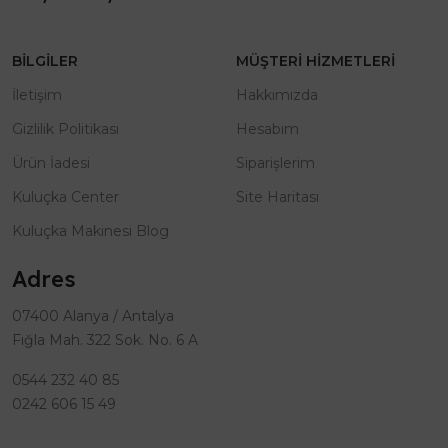
BILGILER
MÜŞTERI HIZMETLERI
İletişim
Hakkımızda
Gizlilik Politikası
Hesabım
Ürün İadesi
Siparişlerim
Kuluçka Center
Site Haritası
Kuluçka Makinesi Blog
Adres
07400 Alanya / Antalya
Fığla Mah. 322 Sok. No. 6 A
0544 232 40 85
0242 606 15 49