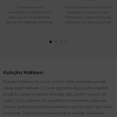
Civcivlerinizin ve
Kuluçka Makinesi Alüminyum
Kanatlılarınızın Konforu İçin
Rezistans: Güvenilir ve Çok
İdeal Çözüm: Kümes Kablo
Yönlü Isıtma Çözümü Kuluçka
Isıtıcılar! Kümeslerde, kafeslerde
makineniz için ideal ısı kaynağı
veya kulübelerde yaşayan civ..
mı arıyorsunuz? Alümi..
Kuluçka Makinesi
Kuluçka Makinesi ile civciv üretimi, farklı amaçlara yönelik
olarak yapılmaktadır. Civcivler genelde doğal yolla çoğaltılır
ancak bu durum maliyeti arttırdığı gibi, üretim sürecini de
uzatır. Civciv çıkması için gerekli bir mühendislik çalışması
sonucu geliştirilen kuluçka makinesi, verimli üretim için ideal
ürünlerdir. Özel kontrol paneline sahip şekilde tasarlanan