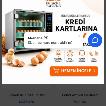
Benzer Ürünler
×
Merhaba! 👋
Size nasıl yardımcı olabilirim?
Köpek Kulübesi Isıtıcı
Isıtıcı Ampul Çeşitleri
1.237,47₺
709,16₺