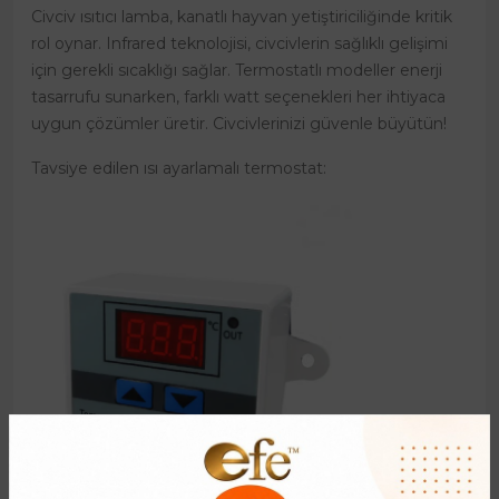
Civciv ısıtıcı lamba, kanatlı hayvan yetiştiriciliğinde kritik
rol oynar. Infrared teknolojisi, civcivlerin sağlıklı gelişimi
için gerekli sıcaklığı sağlar. Termostatlı modeller enerji
tasarrufu sunarken, farklı watt seçenekleri her ihtiyaca
uygun çözümler üretir. Civcivlerinizi güvenle büyütün!
Tavsiye edilen ısı ayarlamalı termostat: