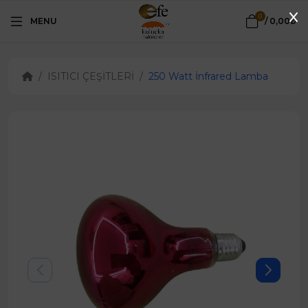
0
MENU
/
0,00₺
ISITICI ÇEŞİTLERİ
250 Watt İnfrared Lamba