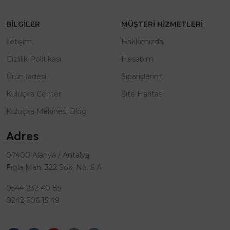
BILGILER
MÜŞTERI HIZMETLERI
İletişim
Hakkımızda
Gizlilik Politikası
Hesabım
Ürün İadesi
Siparişlerim
Kuluçka Center
Site Haritası
Kuluçka Makinesi Blog
Adres
07400 Alanya / Antalya
Fığla Mah. 322 Sok. No. 6 A
0544 232 40 85
0242 606 15 49