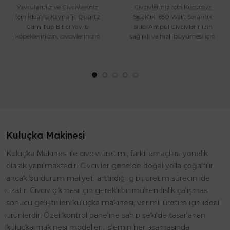
Yavrularınız ve Civcivleriniz
Civcivleriniz İçin Kusursuz
İçin İdeal Isı Kaynağı: Quartz
Sıcaklık: 650 Watt Seramik
Cam Tüp Isıtıcı Yavru
Isıtıcı Ampul Civcivlerinizin
köpeklerinizin, civcivlerinizin
sağlıklı ve hızlı büyümesi için
veya solucanlarınızın ..
ideal sıcaklığı sağl..
Kuluçka Makinesi
Kuluçka Makinesi ile civciv üretimi, farklı amaçlara yönelik
olarak yapılmaktadır. Civcivler genelde doğal yolla çoğaltılır
ancak bu durum maliyeti arttırdığı gibi, üretim sürecini de
uzatır. Civciv çıkması için gerekli bir mühendislik çalışması
sonucu geliştirilen kuluçka makinesi, verimli üretim için ideal
ürünlerdir. Özel kontrol paneline sahip şekilde tasarlanan
kuluçka makinesi modelleri, işlemin her aşamasında