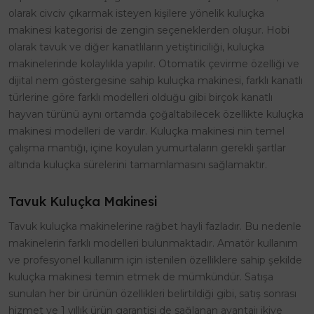
olarak civciv çıkarmak isteyen kişilere yönelik kuluçka
makinesi kategorisi de zengin seçeneklerden oluşur. Hobi
olarak tavuk ve diğer kanatlıların yetiştiriciliği, kuluçka
makinelerinde kolaylıkla yapılır. Otomatik çevirme özelliği ve
dijital nem göstergesine sahip kuluçka makinesi, farklı kanatlı
türlerine göre farklı modelleri olduğu gibi birçok kanatlı
hayvan türünü aynı ortamda çoğaltabilecek özellikte kuluçka
makinesi modelleri de vardır. Kuluçka makinesi nin temel
çalışma mantığı, içine koyulan yumurtaların gerekli şartlar
altında kuluçka sürelerini tamamlamasını sağlamaktır.
Tavuk Kuluçka Makinesi
Tavuk kuluçka makinelerine rağbet hayli fazladır. Bu nedenle
makinelerin farklı modelleri bulunmaktadır. Amatör kullanım
ve profesyonel kullanım için istenilen özelliklere sahip şekilde
kuluçka makinesi temin etmek de mümkündür. Satışa
sunulan her bir ürünün özellikleri belirtildiği gibi, satış sonrası
hizmet ve 1 yıllık ürün garantisi de sağlanan avantajı ikiye