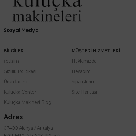
Sosyal Medya
BILGILER
MÜŞTERI HIZMETLERI
İletişim
Hakkımızda
Gizlilik Politikası
Hesabım
Ürün İadesi
Siparişlerim
Kuluçka Center
Site Haritası
Kuluçka Makinesi Blog
Adres
07400 Alanya / Antalya
Fığla Mah. 322 Sok. No. 6 A