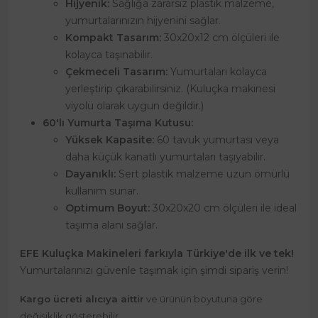
Hijyenik:
Sağlığa zararsız plastik malzeme,
yumurtalarınızın hijyenini sağlar.
Kompakt Tasarım:
30x20x12 cm ölçüleri ile
kolayca taşınabilir.
Çekmeceli Tasarım:
Yumurtaları kolayca
yerleştirip çıkarabilirsiniz. (Kuluçka makinesi
viyolü olarak uygun değildir.)
60'lı Yumurta Taşıma Kutusu:
Yüksek Kapasite:
60 tavuk yumurtası veya
daha küçük kanatlı yumurtaları taşıyabilir.
Dayanıklı:
Sert plastik malzeme uzun ömürlü
kullanım sunar.
Optimum Boyut:
30x20x20 cm ölçüleri ile ideal
taşıma alanı sağlar.
EFE Kuluçka Makineleri farkıyla Türkiye'de ilk ve tek!
Yumurtalarınızı güvenle taşımak için şimdi sipariş verin!
Kargo ücreti alıcıya aittir
ve ürünün boyutuna göre
değişiklik gösterebilir.