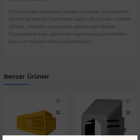
Yumurta taşıma kutuları, hassas ve kırılgan yumurtaların
güvenli bir şekilde taşınmasını sağlar. Bu kutular, özellikle
çiftçiler, üreticiler ve yumurta satıcıları için idealdir.
Yumurtaların zarar görmeden taşınması, ürün kalitesini
korur ve müşteri memnuniyetini artırır.
Benzer Ürünler