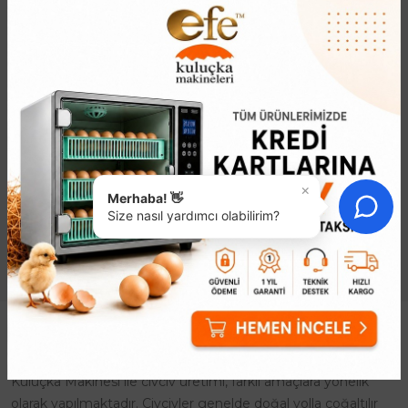
Tavuk Taşıma Kafesi
Tavuk Folluk
1.594,43₺
440,25₺
Canlı Hayvan Taşıma Kafesi:
Tavuk Folluk her türlü kanatlı
Güvenli, Konforlu ve Hijyenik
hayvanlar için uygun örneğin
Nakliyat ÇözümüKümes
tavuk ördek bıldırcın keklik gibi
hayvanlarınızın nakliyesi artık
kuluçka ya yatan cins tavuklar
×
çok daha kolay ve güvenli! Ef..
için kullanılır..
Merhaba! 👋
Size nasıl yardımcı olabilirim?
Kuluçka Makinesi
Kuluçka Makinesi ile civciv üretimi, farklı amaçlara yönelik
olarak yapılmaktadır. Civcivler genelde doğal yolla çoğaltılır