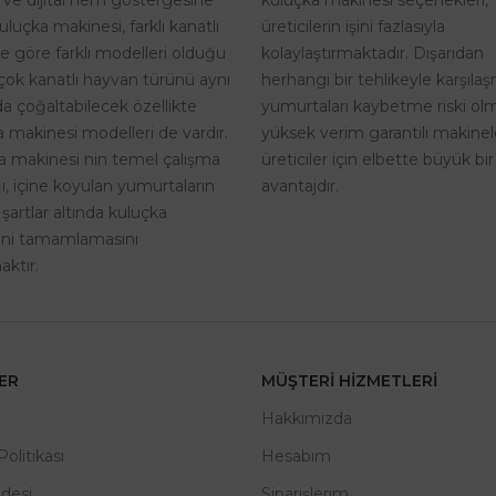
i ve dijital nem göstergesine
üreticilerin işini fazlasıyla
uluçka makinesi, farklı kanatlı
kolaylaştırmaktadır. Dışarıdan
ne göre farklı modelleri olduğu
herhangi bir tehlikeyle karşıla
rçok kanatlı hayvan türünü aynı
yumurtaları kaybetme riski o
a çoğaltabilecek özellikte
yüksek verim garantili makinel
 makinesi modelleri de vardır.
üreticiler için elbette büyük bir
a makinesi nin temel çalışma
avantajdır.
, içine koyulan yumurtaların
 şartlar altında kuluçka
rini tamamlamasını
ktır.
LER
MÜŞTERI HIZMETLERI
m
Hakkımızda
 Politikası
Hesabım
adesi
Siparişlerim