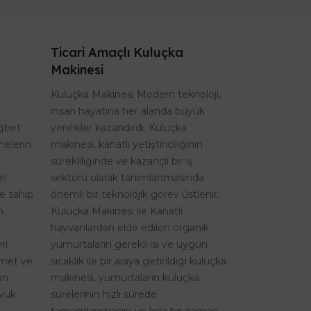
Ticari Amaçlı Kuluçka
Makinesi
Kuluçka Makinesi Modern teknoloji,
insan hayatına her alanda büyük
ağbet
yenilikler kazandırdı. Kuluçka
nelerin
makinesi, kanatlı yetiştiriciliğinin
sürekliliğinde ve kazançlı bir iş
el
sektörü olarak tanımlanmasında
re sahip
önemli bir teknolojik görev üstlenir.
n
Kuluçka Makinesi ile Kanatlı
hayvanlardan elde edilen organik
ri
yumurtaların gerekli ısı ve uygun
izmet ve
sıcaklık ile bir araya getirildiği kuluçka
an
makinesi, yumurtaların kuluçka
avuk
sürelerinin hızlı sürede