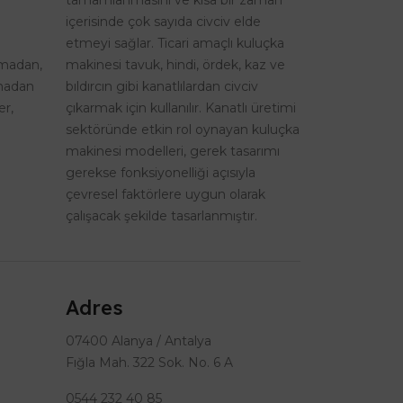
tamamlanmasını ve kısa bir zaman
içerisinde çok sayıda civciv elde
etmeyi sağlar. Ticari amaçlı kuluçka
şmadan,
makinesi tavuk, hindi, ördek, kaz ve
lmadan
bıldırcın gibi kanatlılardan civciv
er,
çıkarmak için kullanılır. Kanatlı üretimi
sektöründe etkin rol oynayan kuluçka
makinesi modelleri, gerek tasarımı
gerekse fonksiyonelliği açısıyla
çevresel faktörlere uygun olarak
çalışacak şekilde tasarlanmıştır.
Adres
07400 Alanya / Antalya
Fığla Mah. 322 Sok. No. 6 A
0544 232 40 85