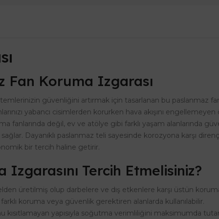
sı
z Fan Koruma Izgarası
temlerinizin güvenliğini artırmak için tasarlanan bu paslanmaz 
anlarınızı yabancı cisimlerden korurken hava akışını engellemeyen ö
fanlarında değil, ev ve atölye gibi farklı yaşam alanlarında güve
sağlar. Dayanıklı paslanmaz teli sayesinde korozyona karşı diren
nomik bir tercih haline getirir.
zgarasını Tercih Etmelisiniz?
den üretilmiş olup darbelere ve dış etkenlere karşı üstün koruma
 farklı koruma veya güvenlik gerektiren alanlarda kullanılabilir.
u kısıtlamayan yapısıyla soğutma verimliliğini maksimumda tutar