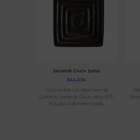
sıtıcı
Seramik Civciv Isıtıcı
644,03₺
eriniz İçin
Civcivleriniz İçin İdeal Isınma
Ku
rtz Cam Tüp
Çözümü: Seramik Civciv Isıtıcı EFE
Rezi
rinizin,
Kuluçka Makineleri olarak,
ucanlarınızın
yetiştiricilerden gelen yoğun talep
makin
üzerine..