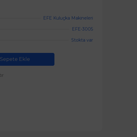
EFE Kuluçka Makineleri
EFE-3005
Stokta var
Sepete Ekle
tır