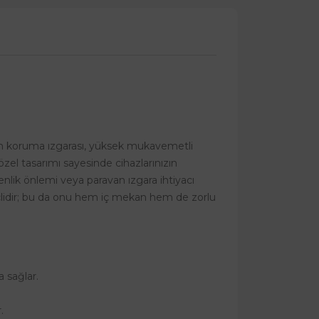
fan koruma ızgarası, yüksek mukavemetli
zel tasarımı sayesinde cihazlarınızın
nlik önlemi veya paravan ızgara ihtiyacı
çlidir; bu da onu hem iç mekan hem de zorlu
 sağlar.
.