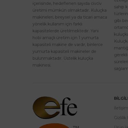
özelliğ
içerisinde, hedeflenen sayıda civciv
sahip k
üretimi mümkün olmaktadır. Kuluçka
türleri
makineleri, bireysel ya da ticari amaca
gibi bi
yönelik kullanım için farklı
ortamd
kapasitelerde üretilmektedir. Yani
kuluçka
hobi amaçlı üretim için 1 yumurta
Kuluçk
kapasiteli makine de vardır, binlerce
mantığı
yumurta kapasiteli makineler de
gerekli
bulunmaktadır. Üstelik kuluçka
sürele
makinesi.
sağlama
BILGI
İletişi
Gizlilik
Ürün İ