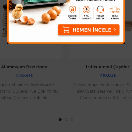
Alüminyum Rezistans
Isıtıcı Ampul Çeşitleri
1.166,41₺
710,82₺
luçka Makinesi Alüminyum
Civcivleriniz İçin Kusursuz Sıc
stans: Güvenilir ve Çok Yönlü
650 Watt Seramik Isıtıcı A
Isıtma Çözümü Kuluçka
Civcivlerinizin sağlıklı ve hı
eniz için ideal ısı kaynağı mı
büyümesi için ideal sıcaklığı 
arıyorsunuz? Alümi..