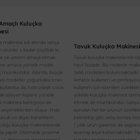
Amaçlı Kuluçka
esi
 makinesi adı altında satışa
Tavuk Kuluçka Makinesi
 ürünler o kadar çeşitlidir ki,
Tavuk kuluçka makinelerine r
te ve üretim amaçlı olmak
hayli fazladır. Bu nedenle maki
her amaca yönelik model
farklı modelleri bulunmaktadır.
 mümkündür. Aslında, büyük
Amatör kullanım ve profesyon
eli modeller çoğunlukla ticari
kullanım için istenilen özellikle
kullanılsa da, hobi olarak civciv
şekilde kuluçka makinesi temi
k isteyen kişilere yönelik
etmek de mümkündür. Satışa
a makinesi kategorisi de
sunulan her bir ürünün özellikle
 seçeneklerden oluşur. Hobi
belirtildiği gibi, satış sonrası h
tavuk ve diğer kanatlıların
1 yıllık ürün garantisi de sağlan
riciliği, kuluçka makinelerinde
avantajı ikiye katlamaktadır. T
kla yapılır. Otomatik çevirme
kuluçka makinesi seçenekleri,