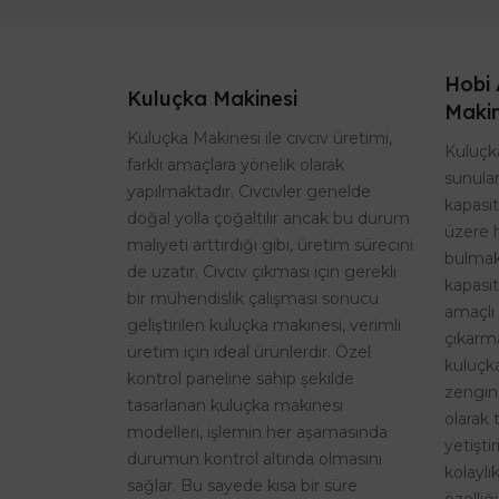
Hobi 
Kuluçka Makinesi
Makin
Kuluçka Makinesi ile civciv üretimi,
Kuluçka
farklı amaçlara yönelik olarak
sunulan
yapılmaktadır. Civcivler genelde
kapasi
doğal yolla çoğaltılır ancak bu durum
üzere 
maliyeti arttırdığı gibi, üretim sürecini
bulmak
de uzatır. Civciv çıkması için gerekli
kapasit
bir mühendislik çalışması sonucu
amaçlı 
geliştirilen kuluçka makinesi, verimli
çıkarma
üretim için ideal ürünlerdir. Özel
kuluçk
kontrol paneline sahip şekilde
zengin
tasarlanan kuluçka makinesi
olarak 
modelleri, işlemin her aşamasında
yetişti
durumun kontrol altında olmasını
kolaylı
sağlar. Bu sayede kısa bir süre