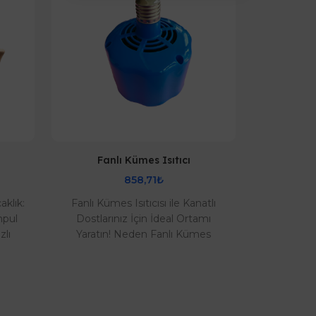
Fanlı Kümes Isıtıcı
858,71₺
aklık:
Fanlı Kümes Isıtıcısı ile Kanatlı
Yüksek V
mpul
Dostlarınız İçin İdeal Ortamı
Kuluçka
zlı
Yaratın! Neden Fanlı Kümes
İşlemler
sağl..
Isıtıcısı? Eşit Isı Dağılımı: Fanlı yap..
Kontrolü! K
civ