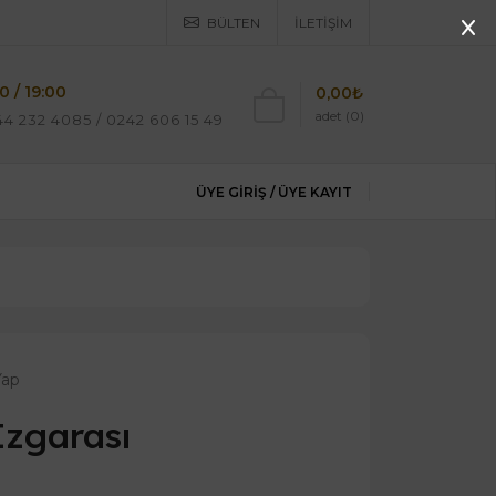
BÜLTEN
İLETIŞIM
0 / 19:00
0,00₺
adet (0)
4 232 4085 / 0242 606 15 49
ÜYE GIRIŞ /
ÜYE KAYIT
Yap
zgarası