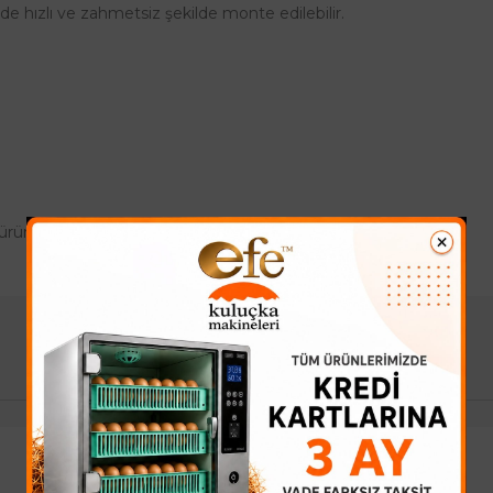
de hızlı ve zahmetsiz şekilde monte edilebilir.
i, ürünün koli hacmine (desi) göre değişiklik göstermektedir.