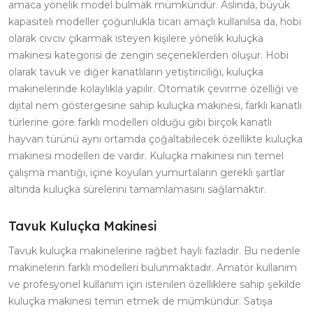
amaca yönelik model bulmak mümkündür. Aslında, büyük
kapasiteli modeller çoğunlukla ticari amaçlı kullanılsa da, hobi
olarak civciv çıkarmak isteyen kişilere yönelik kuluçka
makinesi kategorisi de zengin seçeneklerden oluşur. Hobi
olarak tavuk ve diğer kanatlıların yetiştiriciliği, kuluçka
makinelerinde kolaylıkla yapılır. Otomatik çevirme özelliği ve
dijital nem göstergesine sahip kuluçka makinesi, farklı kanatlı
türlerine göre farklı modelleri olduğu gibi birçok kanatlı
hayvan türünü aynı ortamda çoğaltabilecek özellikte kuluçka
makinesi modelleri de vardır. Kuluçka makinesi nin temel
çalışma mantığı, içine koyulan yumurtaların gerekli şartlar
altında kuluçka sürelerini tamamlamasını sağlamaktır.
Tavuk Kuluçka Makinesi
Tavuk kuluçka makinelerine rağbet hayli fazladır. Bu nedenle
makinelerin farklı modelleri bulunmaktadır. Amatör kullanım
ve profesyonel kullanım için istenilen özelliklere sahip şekilde
kuluçka makinesi temin etmek de mümkündür. Satışa