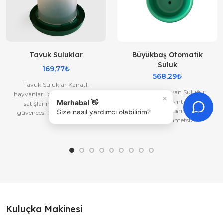
Tavuk Suluklar
Büyükbaş Otomatik
Suluk
169,77₺
568,29₺
Tavuk Suluklar Kanatlı
Otomatik Hayvan Suluğu:
hayvanları için çeşitli suluklar
×
Hijyenik ve Kesintisiz Su
Merhaba! 👋
satışlarımız şirketimiz
ErişimiHayvanlarınızın su
Size nasıl yardımcı olabilirim?
güvencesi ile satılmaktadır.
ihtiyacını zahmetsizce
Tavuk ve diğer sulukları kalite..
karşılayan otomatik suluk
sistemleri, ver..
Kuluçka Makinesi