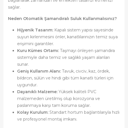
bağlanarak zamandan ve emekten tasarruf etmenizi
sağlar.
Neden Otomatik Şamandıralı Suluk Kullanmalısınız?
Hijyenik Tasarım:
Kapalı sistem yapısı sayesinde
suyun kirlenmesini önler, kanatlılarınızın temiz suya
erişimini garantiler.
Kuru Kümes Ortamı:
Taşmayı önleyen şamandıra
sistemiyle daha temiz ve sağlıklı yaşam alanları
sunar.
Geniş Kullanım Alanı:
Tavuk, civciv, kaz, ördek,
bıldırcın, sülün ve hindi gibi tüm kanatlı türleri için
uygundur.
Dayanıklı Malzeme:
Yüksek kaliteli PVC
malzemeden üretilmiş olup korozyona ve
paslanmaya karşı tam koruma sağlar.
Kolay Kurulum:
Standart hortum bağlantılarıyla hızlı
ve profesyonel montaj imkanı.