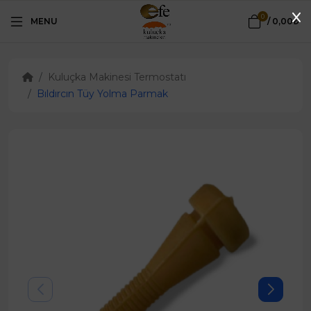
0
MENU
/
0,00₺
Kuluçka Makinesi Termostatı
Bıldırcın Tüy Yolma Parmak