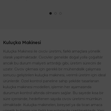
yaratacak EFE-30 ile tanışın!
zahmetsizce yolmak mı
Yük..
istiyorsunuz? Efe Kuluç..
Kuluçka Makinesi
Kuluçka Makinesi ile civciv üretimi, farklı amaçlara yönelik
olarak yapılmaktadır. Civcivler genelde doğal yolla çoğaltılır
ancak bu durum maliyeti arttırdığı gibi, üretim sürecini de
uzatır. Civciv çıkması için gerekli bir mühendislik çalışması
sonucu geliştirilen kuluçka makinesi, verimli üretim için ideal
ürünlerdir. Özel kontrol paneline sahip şekilde tasarlanan
kuluçka makinesi modelleri, işlemin her aşamasında
durumun kontrol altında olmasını sağlar. Bu sayede kısa bir
süre içerisinde, hedeflenen sayıda civciv üretimi mümkün
olmaktadır. Kuluçka makineleri, bireysel ya da ticari amaca
yönelik kullanım için farklı kapasitelerde üretilmektedir. Yani