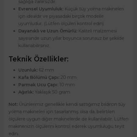
sağlığa zararsızdır.
Evrensel Uyumluluk:
Küçük tüy yolma makineleri
için idealdir ve piyasadaki birçok modelle
uyumludur. (Lütfen ölçüleri kontrol edin)
Dayanıklı ve Uzun Ömürlü:
Kaliteli malzemesi
sayesinde uzun yıllar boyunca sorunsuz bir şekilde
kullanabilirsiniz.
Teknik Özellikler:
Uzunluk:
62 mm
Kafa Bölümü Çapı:
20 mm
Parmak Ucu Çapı:
10 mm
Ağırlık:
Yaklaşık 50 gram
Not:
Ürünlerimiz genellikle kendi sattığımız bıldırcın tüy
yolma makineleri için tasarlanmış olsa da, belirtilen
ölçülere uygun diğer makinelerde de kullanılabilir. Lütfen
makinenizin ölçülerini kontrol ederek uyumluluğu teyit
edin.