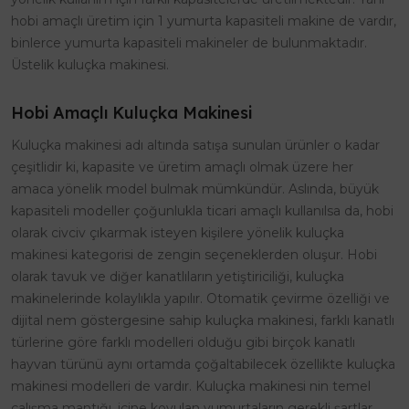
hobi amaçlı üretim için 1 yumurta kapasiteli makine de vardır,
binlerce yumurta kapasiteli makineler de bulunmaktadır.
Üstelik kuluçka makinesi.
Hobi Amaçlı Kuluçka Makinesi
Kuluçka makinesi adı altında satışa sunulan ürünler o kadar
çeşitlidir ki, kapasite ve üretim amaçlı olmak üzere her
amaca yönelik model bulmak mümkündür. Aslında, büyük
kapasiteli modeller çoğunlukla ticari amaçlı kullanılsa da, hobi
olarak civciv çıkarmak isteyen kişilere yönelik kuluçka
makinesi kategorisi de zengin seçeneklerden oluşur. Hobi
olarak tavuk ve diğer kanatlıların yetiştiriciliği, kuluçka
makinelerinde kolaylıkla yapılır. Otomatik çevirme özelliği ve
dijital nem göstergesine sahip kuluçka makinesi, farklı kanatlı
türlerine göre farklı modelleri olduğu gibi birçok kanatlı
hayvan türünü aynı ortamda çoğaltabilecek özellikte kuluçka
makinesi modelleri de vardır. Kuluçka makinesi nin temel
çalışma mantığı, içine koyulan yumurtaların gerekli şartlar