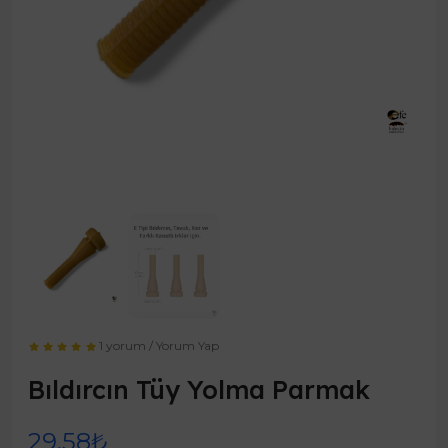
1 yorum
/
Yorum Yap
Bıldırcın Tüy Yolma Parmak
29,58₺