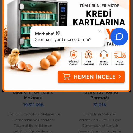
Benzer Ürünler
×
Merhaba! 👋
Size nasıl yardımcı olabilirim?
Bıldırcın Tüy Yolma
Tavuk Tüy Yolma
Makinesi
Parmağı
19.511,69₺
31,01₺
Bıldırcın Tüy Yolma Makinesi ile
Tüy Yolma Makinesi
Zamandan ve Emekten
Parmakları - Efe Kuluçka
Tasarruf Edin! Bıldırcın
Güvencesiyle! Kanatlı
yetiştiriciliğinde devrim
hayvanlarınızın tüylerini