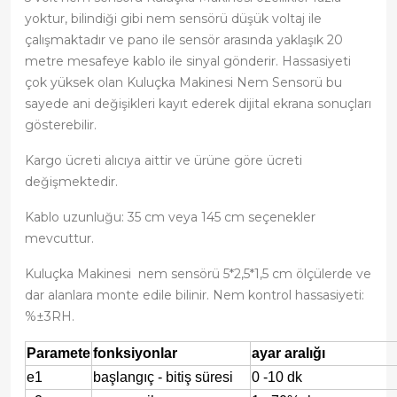
yoktur, bilindiği gibi nem sensörü düşük voltaj ile
çalışmaktadır ve pano ile sensör arasında yaklaşık 20
metre mesafeye kablo ile sinyal gönderir. Hassasiyeti
çok yüksek olan Kuluçka Makinesi Nem Sensorü bu
sayede ani değişikleri kayıt ederek dijital ekrana sonuçları
gösterebilir.
Kargo ücreti alıcıya aittir ve ürüne göre ücreti
değişmektedir.
Kablo uzunluğu: 35 cm veya 145 cm seçenekler
mevcuttur.
Kuluçka Makinesi nem sensörü 5*2,5*1,5 cm ölçülerde ve
dar alanlara monte edile bilinir. Nem kontrol hassasiyeti:
%±3RH.
Paramete
fonksiyonlar
ayar aralığı
e1
başlangıç - bitiş süresi
0 -10 dk