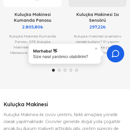
Kuluçka Makinesi
Kuluçka Makinesi Isı
Kumanda Panosu
Sensörü
2.805,80₺
297,22₺
Kuluçka Makinesi Kumanda
Kuluçka makinesi ısı sensörü
Panosu, EFE Kuluçka
nerede kullanır? El yapımı
Makineleri Yedek Parça
amatör Kuluçka yapımı
×
Merhaba! 👋
Merkezine Hoş geldiniz. Bu
içerisinde ısıyı ölçme amaçlı
Size nasıl yardımcı olabilirim?
kuluçka makinesi kumanda
kullanır. Efe Kuluçka
panel seti satın ald..
Makineleri..
Kuluçka Makinesi
Kuluçka Makinesi ile civciv üretimi, farklı amaçlara yönelik
olarak yapılmaktadır. Civcivler genelde doğal yolla çoğaltılır
ancak bu durum maliyeti arttırdığı gibi, üretim sürecini de