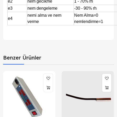
e2
nem gecikme
1 - 70% rh
e3
nem dengeleme
-30 - 90% rh
nemi alma ve nem
Nem Alma=0
e4
verme
nemlendirme=1
Benzer Ürünler