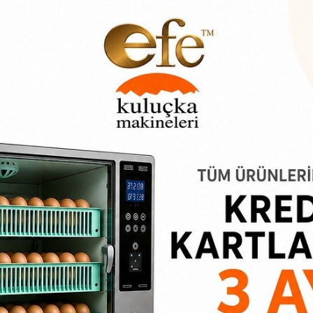
ğlantı şeması ile birlikte gönderiliyor. STC-1000 Termostat kablo b
at üzerinde de bağlantı şeması mevcuttur. STC-1000 lcd problu t
eti değişmektedir.