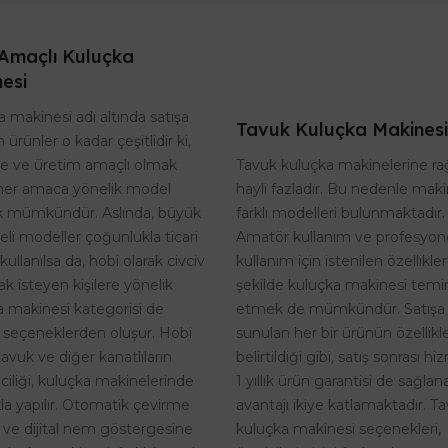
Amaçlı Kuluçka
esi
 makinesi adı altında satışa
Tavuk Kuluçka Makinesi
 ürünler o kadar çeşitlidir ki,
Tavuk kuluçka makinelerine r
te ve üretim amaçlı olmak
hayli fazladır. Bu nedenle maki
her amaca yönelik model
farklı modelleri bulunmaktadır.
 mümkündür. Aslında, büyük
Amatör kullanım ve profesyon
eli modeller çoğunlukla ticari
kullanım için istenilen özellikle
kullanılsa da, hobi olarak civciv
şekilde kuluçka makinesi temi
k isteyen kişilere yönelik
etmek de mümkündür. Satışa
a makinesi kategorisi de
sunulan her bir ürünün özellikle
 seçeneklerden oluşur. Hobi
belirtildiği gibi, satış sonrası h
tavuk ve diğer kanatlıların
1 yıllık ürün garantisi de sağlan
riciliği, kuluçka makinelerinde
avantajı ikiye katlamaktadır. T
kla yapılır. Otomatik çevirme
kuluçka makinesi seçenekleri,
i ve dijital nem göstergesine