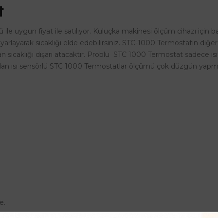
t
 ile uygun fiyat ile satılıyor. Kuluçka makinesi ölçüm cihazı için b
ayarlayarak sıcaklığı elde edebilirsiniz. STC-1000 Termostatın diğer 
olan sıcaklığı dışarı atacaktır. Problu STC 1000 Termostat sadece 
hip olan ısı sensörlü STC 1000 Termostatlar ölçümü çok düzgün yapm
e.