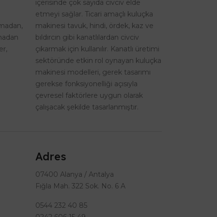
içerisinde çok sayıda civciv elde
etmeyi sağlar. Ticari amaçlı kuluçka
şmadan,
makinesi tavuk, hindi, ördek, kaz ve
lmadan
bıldırcın gibi kanatlılardan civciv
er,
çıkarmak için kullanılır. Kanatlı üretimi
sektöründe etkin rol oynayan kuluçka
makinesi modelleri, gerek tasarımı
gerekse fonksiyonelliği açısıyla
çevresel faktörlere uygun olarak
çalışacak şekilde tasarlanmıştır.
Adres
07400 Alanya / Antalya
Fığla Mah. 322 Sok. No. 6 A
0544 232 40 85