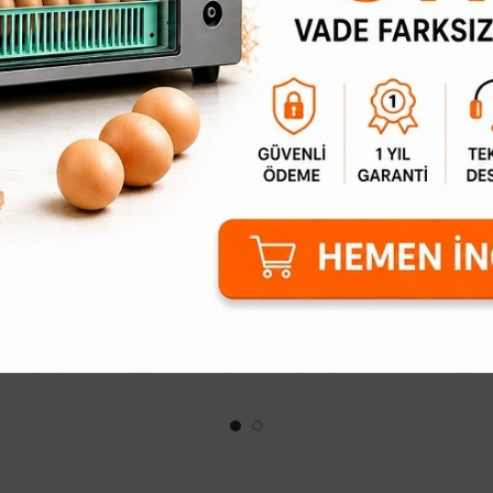
Isı Ayarlama Termostat
Kuluçka Makinesi Termost
Nem Ayarlama
321,27₺
2.332,15₺
vleriniz ve Kanatlı Dostlarınız
Kuluçka Makinesi Termostat
İdeal Isı Kontrolü!Neden Bu Isı
Ayarlama dahil çok fonksiy
Ayarlama Termostatını
olduğundan bu kuluçka mak
elisiniz?Mükemmel Sıcaklık
termostatı sayesinde nem v
Aralığı: ..
ayar..