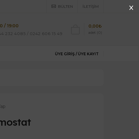
BÜLTEN
İLETIŞIM
0 / 19:00
0,00₺
adet (0)
4 232 4085 / 0242 606 15 49
ÜYE GIRIŞ /
ÜYE KAYIT
Yap
mostat