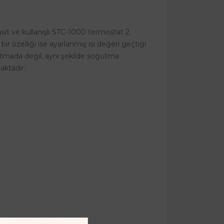
asit ve kullanışlı STC-1000 termostat 2
bir özelliği ise ayarlanmış ısı değeri geçtiği
ısıtmada değil, aynı şekilde soğutma
aktadır.