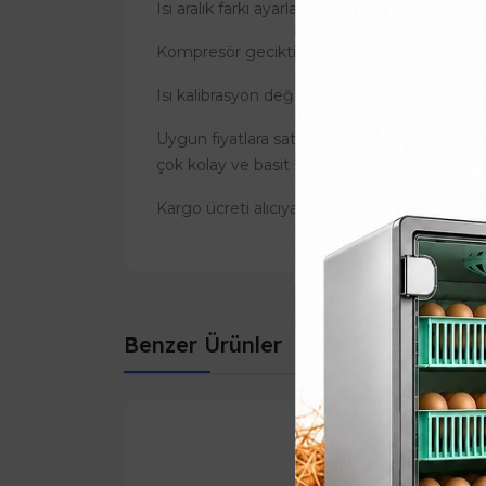
Isı aralık farkı ayarlama: 03 ~ 10.0 derece.
Kompresör geciktirme süresi: 1 ~ 10 dakika.
Isı kalibrasyon değerleri: -10.0 ~ 10.0 derece.
Uygun fiyatlara satılan STC-1000 Termostat ba
çok kolay ve basit şekilde yapılır. Termost
Kargo ücreti alıcıya aittir ve ürüne göre ücr
Benzer Ürünler