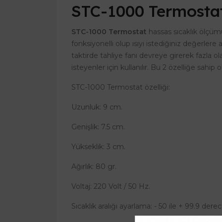
STC-1000 Termosta
STC-1000 Termostat
hassas sıcaklık ölçümü
fonksiyonelli olup ısıyı istediğiniz değerlere 
taktirde tahliye fanı devreye girerek fazla 
isteyenler için kullanılır. Bu 2 özelliğe sa
STC-1000 Termostat özelliği:
Uzunluk: 9 cm.
Genişlik: 7.5 cm.
Yükseklik: 3 cm.
Ağırlık: 80 gr.
Voltaj: 220 Volt / 50 Hz.
Sıcaklık aralığı ayarlama: - 50 ile + 99.9 derec