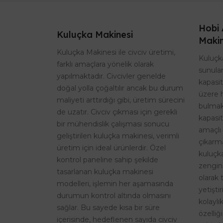
Hobi 
Kuluçka Makinesi
Makin
Kuluçka Makinesi ile civciv üretimi,
Kuluçka
farklı amaçlara yönelik olarak
sunulan
yapılmaktadır. Civcivler genelde
kapasi
doğal yolla çoğaltılır ancak bu durum
üzere 
maliyeti arttırdığı gibi, üretim sürecini
bulmak
de uzatır. Civciv çıkması için gerekli
kapasit
bir mühendislik çalışması sonucu
amaçlı 
geliştirilen kuluçka makinesi, verimli
çıkarma
üretim için ideal ürünlerdir. Özel
kuluçk
kontrol paneline sahip şekilde
zengin
tasarlanan kuluçka makinesi
olarak 
modelleri, işlemin her aşamasında
yetişti
durumun kontrol altında olmasını
kolaylı
sağlar. Bu sayede kısa bir süre
özelliğ
içerisinde, hedeflenen sayıda civciv