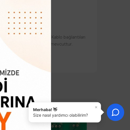
ağlantıları nasıl yapılır? Kablo bağlantıları
ermostat kullanım kılavuzu mevcuttur.
×
Merhaba! 👋
Size nasıl yardımcı olabilirim?