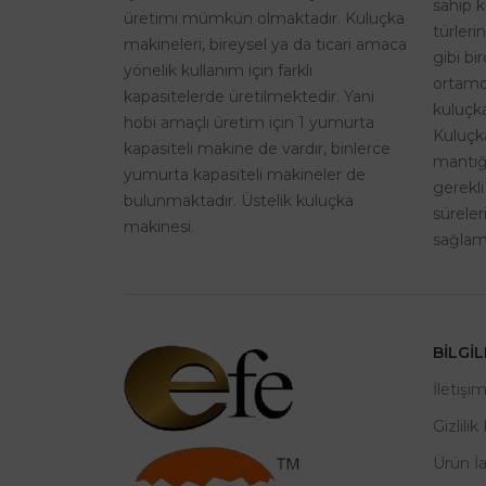
sahip k
üretimi mümkün olmaktadır. Kuluçka
türleri
makineleri, bireysel ya da ticari amaca
gibi bi
yönelik kullanım için farklı
ortamd
kapasitelerde üretilmektedir. Yani
kuluçka
hobi amaçlı üretim için 1 yumurta
Kuluçk
kapasiteli makine de vardır, binlerce
mantığı
yumurta kapasiteli makineler de
gerekli
bulunmaktadır. Üstelik kuluçka
sürele
makinesi.
sağlama
BILGI
İletişi
Gizlilik
Ürün İ