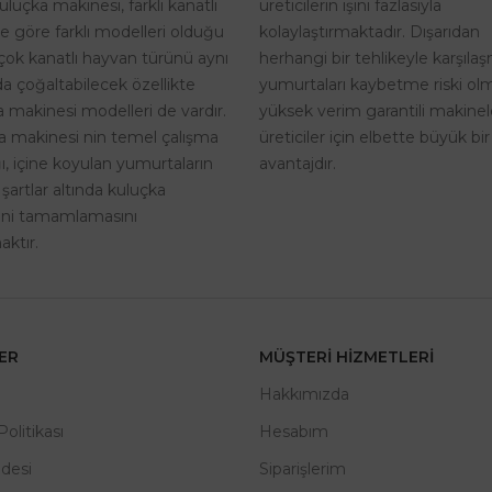
üreticilerin işini fazlasıyla
uluçka makinesi, farklı kanatlı
kolaylaştırmaktadır. Dışarıdan
ne göre farklı modelleri olduğu
herhangi bir tehlikeyle karşıla
rçok kanatlı hayvan türünü aynı
yumurtaları kaybetme riski o
a çoğaltabilecek özellikte
yüksek verim garantili makinel
 makinesi modelleri de vardır.
üreticiler için elbette büyük bir
a makinesi nin temel çalışma
avantajdır.
, içine koyulan yumurtaların
 şartlar altında kuluçka
rini tamamlamasını
ktır.
LER
MÜŞTERI HIZMETLERI
m
Hakkımızda
 Politikası
Hesabım
adesi
Siparişlerim