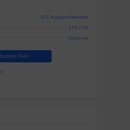
EFE Kuluçka Makineleri
EFE-1720
Stokta var
Sepete Ekle
tır