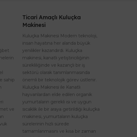
Ticari Amaçlı Kuluçka
Makinesi
Kuluçka Makinesi Modern teknoloji,
insan hayatına her alanda büyük
ağbet
yenilikler kazandırdı. Kuluçka
nelerin
makinesi, kanatlı yetiştiriciliğinin
sürekliliğinde ve kazançlı bir iş
el
sektörü olarak tanımlanmasında
re sahip
önemli bir teknolojik görev üstlenir.
n
Kuluçka Makinesi ile Kanatlı
hayvanlardan elde edilen organik
ri
yumurtaların gerekli ısı ve uygun
izmet ve
sıcaklık ile bir araya getirildiği kuluçka
an
makinesi, yumurtaların kuluçka
avuk
sürelerinin hızlı sürede
tamamlanmasını ve kısa bir zaman