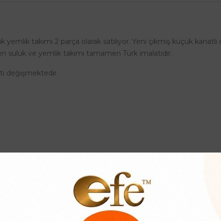
ı
k yemlik takımı 2 parça olarak satılıyor. Yeni çıkmış küçük kanatlı 
ilen suluk ve yemlik takımı tamamen Türk imalatıdır.
eti değişmektedir.