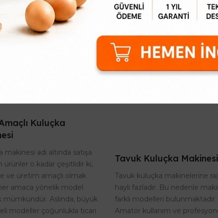
tik suluk fiyatları sert Plastik
Hindi sulukları 4 litre su alma
retilmiştir ve otomatik suluk
ve dolu olduğunda epey hi
tları çeşitlerimiz çok fazladır.
sulama imkanı verecektir. H
itli otomatik suluk ürünler..
sulukları fiyatları ile piyasa
ucuz ..
Amaçlı Kuluçka
esi
 makinesi adı altında satışa
Tavuk Kuluçka Makinesi
 ürünler o kadar çeşitlidir ki,
Tavuk kuluçka makinelerine r
te ve üretim amaçlı olmak
hayli fazladır. Bu nedenle maki
her amaca yönelik model
farklı modelleri bulunmaktadır.
 mümkündür. Aslında, büyük
Amatör kullanım ve profesyon
eli modeller çoğunlukla ticari