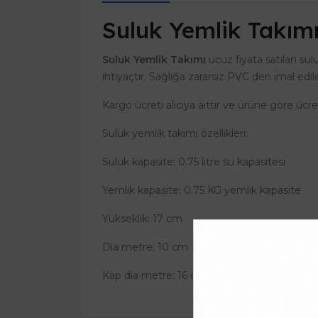
Suluk Yemlik Takım
Suluk Yemlik Takımı
ucuz fiyata satılan sulu
ihtiyaçtır. Sağlığa zararsız PVC den imal ed
Kargo ücreti alıcıya aittir ve ürüne göre ücr
Suluk yemlik takımı özellikleri:
Suluk kapasite: 0.75 litre su kapasitesi
Yemlik kapasite: 0.75 KG yemlik kapasite
Yükseklik: 17 cm
Dia metre: 10 cm
Kap dia metre: 16 cm