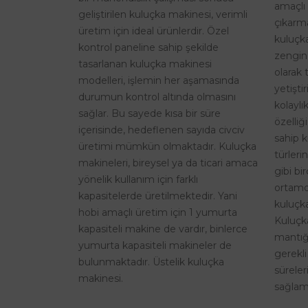
amaçlı 
geliştirilen kuluçka makinesi, verimli
çıkarma
üretim için ideal ürünlerdir. Özel
kuluçk
kontrol paneline sahip şekilde
zengin
tasarlanan kuluçka makinesi
olarak 
modelleri, işlemin her aşamasında
yetişti
durumun kontrol altında olmasını
kolaylı
sağlar. Bu sayede kısa bir süre
özelliğ
içerisinde, hedeflenen sayıda civciv
sahip k
üretimi mümkün olmaktadır. Kuluçka
türleri
makineleri, bireysel ya da ticari amaca
gibi bi
yönelik kullanım için farklı
ortamd
kapasitelerde üretilmektedir. Yani
kuluçka
hobi amaçlı üretim için 1 yumurta
Kuluçk
kapasiteli makine de vardır, binlerce
mantığı
yumurta kapasiteli makineler de
gerekli
bulunmaktadır. Üstelik kuluçka
sürele
makinesi.
sağlama