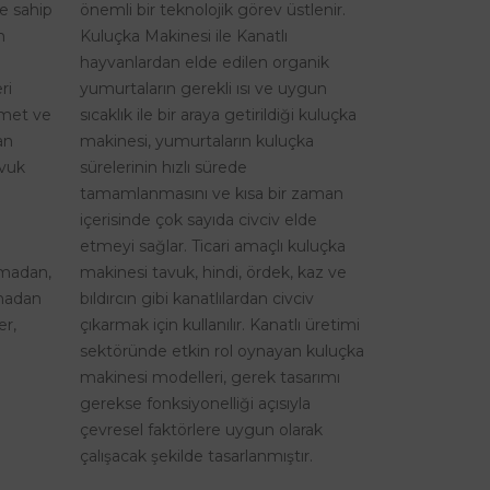
re sahip
önemli bir teknolojik görev üstlenir.
n
Kuluçka Makinesi ile Kanatlı
hayvanlardan elde edilen organik
ri
yumurtaların gerekli ısı ve uygun
izmet ve
sıcaklık ile bir araya getirildiği kuluçka
an
makinesi, yumurtaların kuluçka
avuk
sürelerinin hızlı sürede
tamamlanmasını ve kısa bir zaman
içerisinde çok sayıda civciv elde
etmeyi sağlar. Ticari amaçlı kuluçka
şmadan,
makinesi tavuk, hindi, ördek, kaz ve
lmadan
bıldırcın gibi kanatlılardan civciv
er,
çıkarmak için kullanılır. Kanatlı üretimi
sektöründe etkin rol oynayan kuluçka
makinesi modelleri, gerek tasarımı
gerekse fonksiyonelliği açısıyla
çevresel faktörlere uygun olarak
çalışacak şekilde tasarlanmıştır.