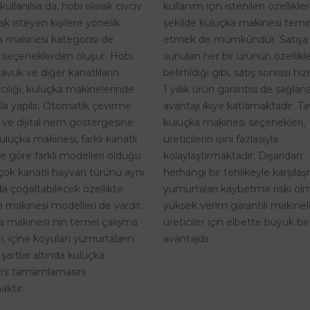
kullanım için istenilen özellikle
kullanılsa da, hobi olarak civciv
şekilde kuluçka makinesi temi
k isteyen kişilere yönelik
etmek de mümkündür. Satışa
a makinesi kategorisi de
sunulan her bir ürünün özellikle
 seçeneklerden oluşur. Hobi
belirtildiği gibi, satış sonrası h
tavuk ve diğer kanatlıların
1 yıllık ürün garantisi de sağlan
riciliği, kuluçka makinelerinde
avantajı ikiye katlamaktadır. T
kla yapılır. Otomatik çevirme
kuluçka makinesi seçenekleri,
i ve dijital nem göstergesine
üreticilerin işini fazlasıyla
uluçka makinesi, farklı kanatlı
kolaylaştırmaktadır. Dışarıdan
ne göre farklı modelleri olduğu
herhangi bir tehlikeyle karşıla
rçok kanatlı hayvan türünü aynı
yumurtaları kaybetme riski o
a çoğaltabilecek özellikte
yüksek verim garantili makinel
 makinesi modelleri de vardır.
üreticiler için elbette büyük bir
a makinesi nin temel çalışma
avantajdır.
, içine koyulan yumurtaların
 şartlar altında kuluçka
rini tamamlamasını
ktır.