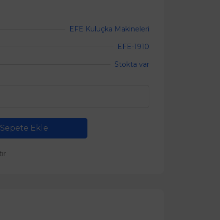
EFE Kuluçka Makineleri
EFE-1910
Stokta var
Sepete Ekle
tır