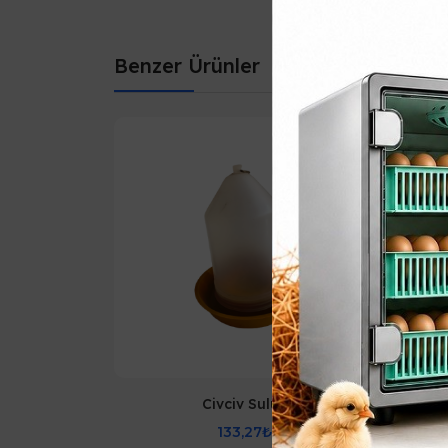
Benzer Ürünler
Sulukları
Civciv Suluk
133,27₺