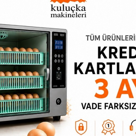
Otomatik Suluk Fiyatları
Hindi Sulukları
235,60₺
183,24₺