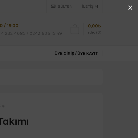
BÜLTEN
İLETIŞIM
0 / 19:00
0,00₺
adet (0)
4 232 4085 / 0242 606 15 49
ÜYE GIRIŞ /
ÜYE KAYIT
Yap
Takımı