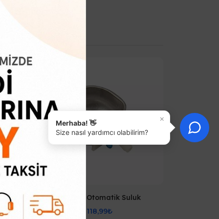
×
Merhaba! 👋
Size nasıl yardımcı olabilirim?
Tavşan Otomatik Suluk
P
118,99₺