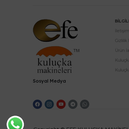
BILGI
İletişi
Gizlilik
Ürün İ
Kuluçk
Kuluçk
Sosyal Medya