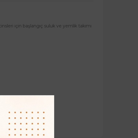
cinsleri için başlangıç suluk ve yemlik takımı