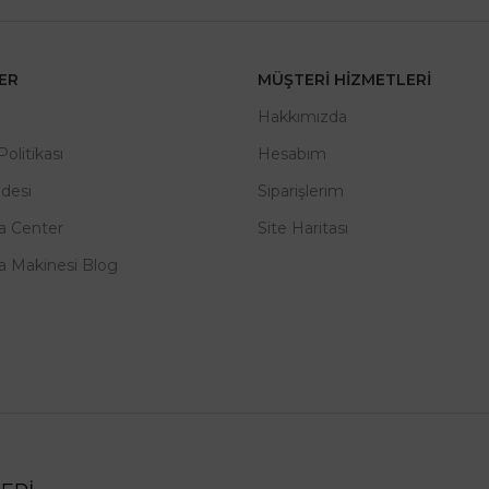
LER
MÜŞTERI HIZMETLERI
m
Hakkımızda
 Politikası
Hesabım
adesi
Siparişlerim
a Center
Site Haritası
a Makinesi Blog