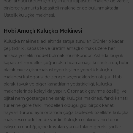
hobi amaçlı üretim için 1 yumurta kapasiteli makine de vardır,
binlerce yumurta kapasiteli makineler de bulunmaktadır.
Üstelik kuluçka makinesi.
Hobi Amaçlı Kuluçka Makinesi
Kuluçka makinesi adı altında satışa sunulan ürünler o kadar
çeşitlidir ki, kapasite ve üretim amaçlı olmak üzere her
amaca yönelik model bulmak mümkündür. Aslında, büyük
kapasiteli modeller çoğunlukla ticari amaçlı kullanılsa da, hobi
olarak civciv çıkarmak isteyen kişilere yönelik kuluçka
makinesi kategorisi de zengin seçeneklerden oluşur. Hobi
olarak tavuk ve diğer kanatlıların yetiştiriciliği, kuluçka
makinelerinde kolaylıkla yapılır. Otomatik çevirme özelliği ve
dijital nem göstergesine sahip kuluçka makinesi, farklı kanatlı
türlerine göre farklı modelleri olduğu gibi birçok kanatlı
hayvan türünü aynı ortamda çoğaltabilecek özellikte kuluçka
makinesi modelleri de vardır. Kuluçka makinesi nin temel
çalışma mantığı, içine koyulan yumurtaların gerekli şartlar