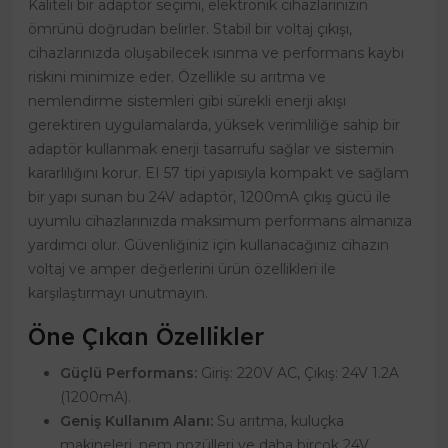
Kaliteli bir adaptör seçimi, elektronik cihazlarınızın
ömrünü doğrudan belirler. Stabil bir voltaj çıkışı,
cihazlarınızda oluşabilecek ısınma ve performans kaybı
riskini minimize eder. Özellikle su arıtma ve
nemlendirme sistemleri gibi sürekli enerji akışı
gerektiren uygulamalarda, yüksek verimliliğe sahip bir
adaptör kullanmak enerji tasarrufu sağlar ve sistemin
kararlılığını korur. EI 57 tipi yapısıyla kompakt ve sağlam
bir yapı sunan bu 24V adaptör, 1200mA çıkış gücü ile
uyumlu cihazlarınızda maksimum performans almanıza
yardımcı olur. Güvenliğiniz için kullanacağınız cihazın
voltaj ve amper değerlerini ürün özellikleri ile
karşılaştırmayı unutmayın.
Öne Çıkan Özellikler
Güçlü Performans:
Giriş: 220V AC, Çıkış: 24V 1.2A
(1200mA).
Geniş Kullanım Alanı:
Su arıtma, kuluçka
makineleri, nem nozülleri ve daha birçok 24V