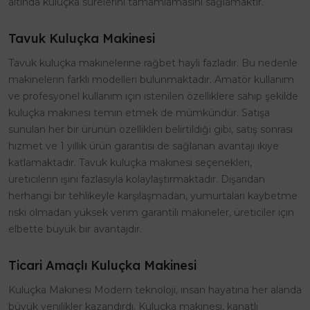
altında kuluçka sürelerini tamamlamasını sağlamaktır.
Tavuk Kuluçka Makinesi
Tavuk kuluçka makinelerine rağbet hayli fazladır. Bu nedenle
makinelerin farklı modelleri bulunmaktadır. Amatör kullanım
ve profesyonel kullanım için istenilen özelliklere sahip şekilde
kuluçka makinesi temin etmek de mümkündür. Satışa
sunulan her bir ürünün özellikleri belirtildiği gibi, satış sonrası
hizmet ve 1 yıllık ürün garantisi de sağlanan avantajı ikiye
katlamaktadır. Tavuk kuluçka makinesi seçenekleri,
üreticilerin işini fazlasıyla kolaylaştırmaktadır. Dışarıdan
herhangi bir tehlikeyle karşılaşmadan, yumurtaları kaybetme
riski olmadan yüksek verim garantili makineler, üreticiler için
elbette büyük bir avantajdır.
Ticari Amaçlı Kuluçka Makinesi
Kuluçka Makinesi Modern teknoloji, insan hayatına her alanda
büyük yenilikler kazandırdı. Kuluçka makinesi, kanatlı