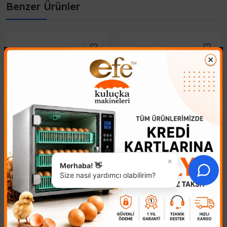
Benzer Ürünler
Kuluçka Buhar Makinesi
Nem Nozülü Adaptörü
×
1.574,29₺
312,47₺
Merhaba! 👋
Size nasıl yardımcı olabilirim?
Kuluçka Buhar Makinesi nem
24V 850mA Nem Nozülü
üretmek için kullanılır. Kuluçka
Adaptörü ile Kesintisiz
makinelerinin içinde veya
NemlendirmeKuluçka
harici olarak kullanılır. Genelde
makineleri ve sisleme
Kuluçka Buhar Makine..
sistemlerinizin ihtiyaç
duyduğu istikrarlı enerjiyi sa..