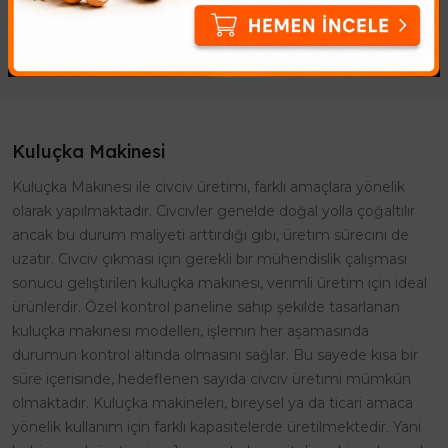
Kuluçka Makinesi
Kuluçka Makinesi ile civciv üretimi, farklı amaçlara yönelik
olarak yapılmaktadır. Civcivler genelde doğal yolla çoğaltılır
ancak bu durum maliyeti arttırdığı gibi, üretim sürecini de
uzatır. Civciv çıkması için gerekli bir mühendislik çalışması
sonucu geliştirilen kuluçka makinesi, verimli üretim için ideal
ürünlerdir. Özel kontrol paneline sahip şekilde tasarlanan
kuluçka makinesi modelleri, işlemin her aşamasında
durumun kontrol altında olmasını sağlar. Bu sayede kısa bir
süre içerisinde, hedeflenen sayıda civciv üretimi mümkün
olmaktadır. Kuluçka makineleri, bireysel ya da ticari amaca
yönelik kullanım için farklı kapasitelerde üretilmektedir. Yani