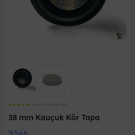
1 yorum
/
Yorum Yap
38 mm Kauçuk Kör Tapa
9,54₺