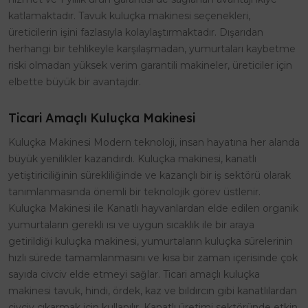
katlamaktadır. Tavuk kuluçka makinesi seçenekleri,
üreticilerin işini fazlasıyla kolaylaştırmaktadır. Dışarıdan
herhangi bir tehlikeyle karşılaşmadan, yumurtaları kaybetme
riski olmadan yüksek verim garantili makineler, üreticiler için
elbette büyük bir avantajdır.
Ticari Amaçlı Kuluçka Makinesi
Kuluçka Makinesi Modern teknoloji, insan hayatına her alanda
büyük yenilikler kazandırdı. Kuluçka makinesi, kanatlı
yetiştiriciliğinin sürekliliğinde ve kazançlı bir iş sektörü olarak
tanımlanmasında önemli bir teknolojik görev üstlenir.
Kuluçka Makinesi ile Kanatlı hayvanlardan elde edilen organik
yumurtaların gerekli ısı ve uygun sıcaklık ile bir araya
getirildiği kuluçka makinesi, yumurtaların kuluçka sürelerinin
hızlı sürede tamamlanmasını ve kısa bir zaman içerisinde çok
sayıda civciv elde etmeyi sağlar. Ticari amaçlı kuluçka
makinesi tavuk, hindi, ördek, kaz ve bıldırcın gibi kanatlılardan
civciv çıkarmak için kullanılır. Kanatlı üretimi sektöründe etkin