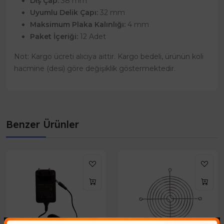
Dış Çap:
38 mm
Uyumlu Delik Çapı:
32 mm
Maksimum Plaka Kalınlığı:
4 mm
Paket İçeriği:
12 Adet
Not: Kargo ücreti alıcıya aittir. Kargo bedeli, ürünün koli
hacmine (desi) göre değişiklik göstermektedir.
Benzer Ürünler