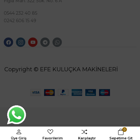
Fığla Mah. 322 Sok. No. 6 A
0544 232 40 85
0242 606 15 49
Copyright © EFE KULUÇKA MAKİNELERİ
0
Üye Giriş
Favorilerim
Karşılaştır
Sepetime Git