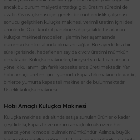
ancak bu durum maliyeti arttırdığı gibi, üretim sürecini de
uzatır. Civciv çıkması için gerekli bir mühendislik çalışması
sonucu geliştirilen kuluçka makinesi, verimli üretim için ideal
ürünlerdir. Özel kontrol paneline sahip şekilde tasarlanan
kuluçka makinesi modelleri, işlemin her aşamasında
durumun kontrol altında olmasını sağlar. Bu sayede kısa bir
süre içerisinde, hedeflenen sayıda civciv üretimi mümkün
olmaktadır. Kuluçka makineleri, bireysel ya da ticari amaca
yönelik kullanım için farklı kapasitelerde üretilmektedir. Yani
hobi amaçlı üretim için 1 yumurta kapasiteli makine de vardır,
binlerce yumurta kapasiteli makineler de bulunmaktadır.
Üstelik kuluçka makinesi.
Hobi Amaçlı Kuluçka Makinesi
Kuluçka makinesi adı altında satışa sunulan ürünler o kadar
çeşitlidir ki, kapasite ve üretim amaçlı olmak üzere her
amaca yönelik model bulmak mümkündür. Aslında, büyük
kapasiteli modeller çoğunlukla ticari amaçlı kullanılsa da, hobi