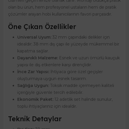
cisimleri geçirmenize olanak tanır. Montajı oldukça pratik
olan bu ürün, hem profesyonel ustaların hem de pratik
çözümler arayan hobi kullanıcılarının favori parçasıdır.
Öne Çıkan Özellikler
Universal Uyum:
32 mm çapındaki delikler için
idealdir; 38 mm dış çapı ile yüzeyde mükemmel bir
kapatma sağlar.
Dayanıklı Malzeme:
Esnek ve uzun ömürlü kauçuk
yapısı ile dış etkenlere karşı dirençlidir.
İnce Zar Yapısı:
İhtiyaca göre özel geçişler
oluşturmaya uygun esnek tasarım.
Sağlığa Uygun:
Toksik madde içermeyen kaliteli
içeriğiyle güvenle tercih edilebilir.
Ekonomik Paket:
12 adetlik set halinde sunulur,
toplu ihtiyaçlarınız için idealdir.
Teknik Detaylar