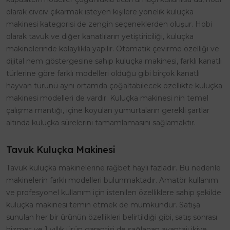
olarak civciv çıkarmak isteyen kişilere yönelik kuluçka
makinesi kategorisi de zengin seçeneklerden oluşur. Hobi
olarak tavuk ve diğer kanatlıların yetiştiriciliği, kuluçka
makinelerinde kolaylıkla yapılır. Otomatik çevirme özelliği ve
dijital nem göstergesine sahip kuluçka makinesi, farklı kanatlı
türlerine göre farklı modelleri olduğu gibi birçok kanatlı
hayvan türünü aynı ortamda çoğaltabilecek özellikte kuluçka
makinesi modelleri de vardır. Kuluçka makinesi nin temel
çalışma mantığı, içine koyulan yumurtaların gerekli şartlar
altında kuluçka sürelerini tamamlamasını sağlamaktır.
Tavuk Kuluçka Makinesi
Tavuk kuluçka makinelerine rağbet hayli fazladır. Bu nedenle
makinelerin farklı modelleri bulunmaktadır. Amatör kullanım
ve profesyonel kullanım için istenilen özelliklere sahip şekilde
kuluçka makinesi temin etmek de mümkündür. Satışa
sunulan her bir ürünün özellikleri belirtildiği gibi, satış sonrası
hizmet ve 1 yıllık ürün garantisi de sağlanan avantajı ikiye