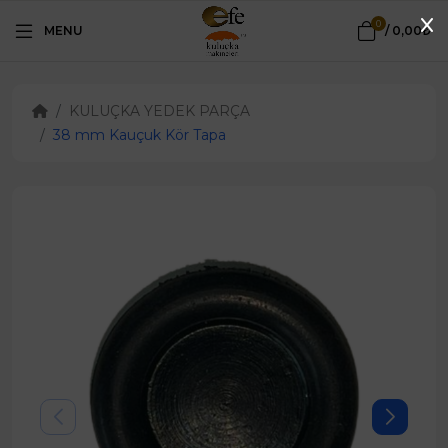
0
MENU
/
0,00₺
KULUÇKA YEDEK PARÇA
38 mm Kauçuk Kör Tapa