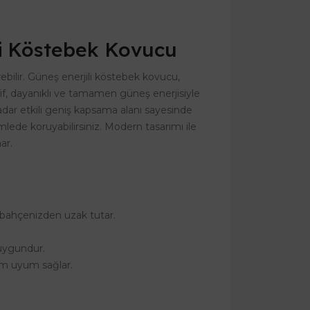
li Köstebek Kovucu
rebilir. Güneş enerjili köstebek kovucu,
afif, dayanıklı ve tamamen güneş enerjisiyle
adar etkili geniş kapsama alanı sayesinde
lede koruyabilirsiniz. Modern tasarımı ile
ar.
de bahçenizden uzak tutar.
uygundur.
am uyum sağlar.