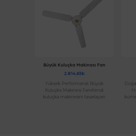
ı
Büyük Kuluçka Makinası Fan
2.814,65₺
nı ile Kesin
Yüksek Performanslı Büyük
Doğa 
zde veya iş
Kuluçka Makinesi FanıKendi
H
sorunuyla
kuluçka makinesini tasarlayan
kümes
unuz mu?
profesyoneller ve hobi sahipleri için
yı
..
tasarlanan bu büyük..