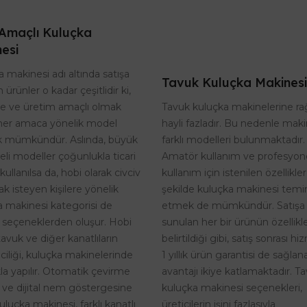
Amaçlı Kuluçka
esi
 makinesi adı altında satışa
Tavuk Kuluçka Makinesi
 ürünler o kadar çeşitlidir ki,
Tavuk kuluçka makinelerine r
te ve üretim amaçlı olmak
hayli fazladır. Bu nedenle maki
her amaca yönelik model
farklı modelleri bulunmaktadır.
 mümkündür. Aslında, büyük
Amatör kullanım ve profesyon
eli modeller çoğunlukla ticari
kullanım için istenilen özellikle
kullanılsa da, hobi olarak civciv
şekilde kuluçka makinesi temi
k isteyen kişilere yönelik
etmek de mümkündür. Satışa
a makinesi kategorisi de
sunulan her bir ürünün özellikle
 seçeneklerden oluşur. Hobi
belirtildiği gibi, satış sonrası h
tavuk ve diğer kanatlıların
1 yıllık ürün garantisi de sağlan
riciliği, kuluçka makinelerinde
avantajı ikiye katlamaktadır. T
kla yapılır. Otomatik çevirme
kuluçka makinesi seçenekleri,
i ve dijital nem göstergesine
üreticilerin işini fazlasıyla
uluçka makinesi, farklı kanatlı