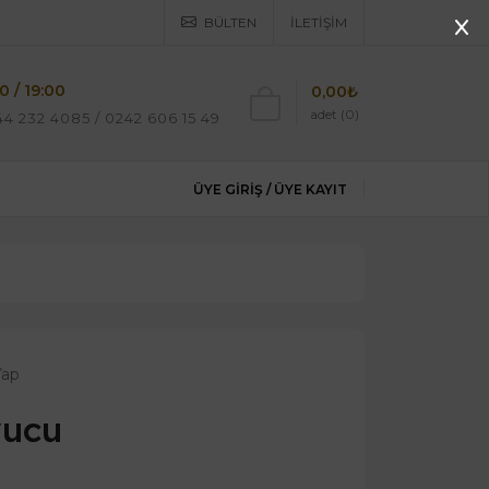
BÜLTEN
İLETIŞIM
0 / 19:00
0,00₺
adet (0)
4 232 4085 / 0242 606 15 49
ÜYE GIRIŞ /
ÜYE KAYIT
Yap
vucu