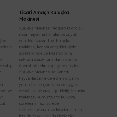
Ticari Amaçlı Kuluçka
Makinesi
Kuluçka Makinesi Modern teknoloji,
insan hayatına her alanda büyük
ağbet
yenilikler kazandırdı. Kuluçka
nelerin
makinesi, kanatlı yetiştiriciliğinin
sürekliliğinde ve kazançlı bir iş
el
sektörü olarak tanımlanmasında
re sahip
önemli bir teknolojik görev üstlenir.
n
Kuluçka Makinesi ile Kanatlı
hayvanlardan elde edilen organik
ri
yumurtaların gerekli ısı ve uygun
izmet ve
sıcaklık ile bir araya getirildiği kuluçka
an
makinesi, yumurtaların kuluçka
avuk
sürelerinin hızlı sürede
tamamlanmasını ve kısa bir zaman
içerisinde çok sayıda civciv elde