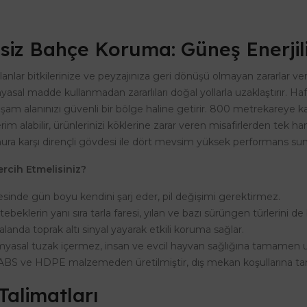
isiz Bahçe Koruma: Güneş Enerji
ılanlar bitkilerinize ve peyzajınıza geri dönüşü olmayan zararlar ve
imyasal madde kullanmadan zararlıları doğal yollarla uzaklaştırır. H
şam alanınızı güvenli bir bölge haline getirir. 800 metrekareye k
 alabilir, ürünlerinizi köklerine zarar veren misafirlerden tek ham
karşı dirençli gövdesi ile dört mevsim yüksek performans sun
rcih Etmelisiniz?
esinde gün boyu kendini şarj eder, pil değişimi gerektirmez.
ebeklerin yanı sıra tarla faresi, yılan ve bazı sürüngen türlerini 
landa toprak altı sinyal yayarak etkili koruma sağlar.
myasal tuzak içermez, insan ve evcil hayvan sağlığına tamamen 
ABS ve HDPE malzemeden üretilmiştir, dış mekan koşullarına t
alimatları