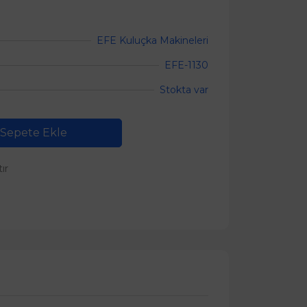
EFE Kuluçka Makineleri
EFE-1130
Stokta var
Sepete Ekle
tır