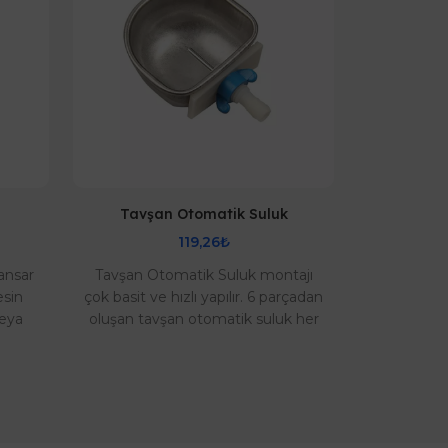
Tavşan Otomatik Suluk
Avokado
119,26₺
ansar
Tavşan Otomatik Suluk montajı
Avokado 
esin
çok basit ve hızlı yapılır. 6 parçadan
Avokadol
veya
oluşan tavşan otomatik suluk her
ağaçtan 
ik ve
alanda kullanılır. Paslanmaz
makinel
galvaniz ..
edilmi