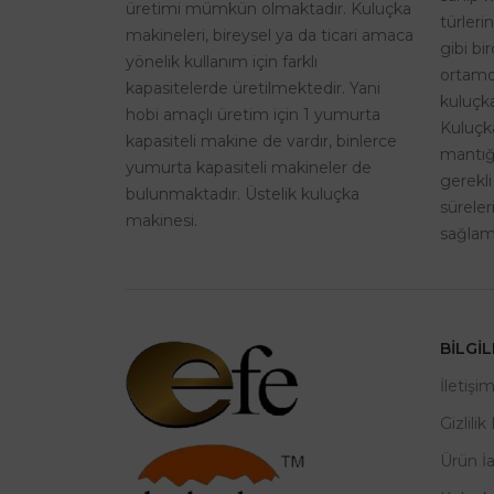
üretimi mümkün olmaktadır. Kuluçka
türleri
makineleri, bireysel ya da ticari amaca
gibi bi
yönelik kullanım için farklı
ortamd
kapasitelerde üretilmektedir. Yani
kuluçka
hobi amaçlı üretim için 1 yumurta
Kuluçk
kapasiteli makine de vardır, binlerce
mantığı
yumurta kapasiteli makineler de
gerekli
bulunmaktadır. Üstelik kuluçka
sürele
makinesi.
sağlama
BILGI
İletişi
Gizlilik
Ürün İ