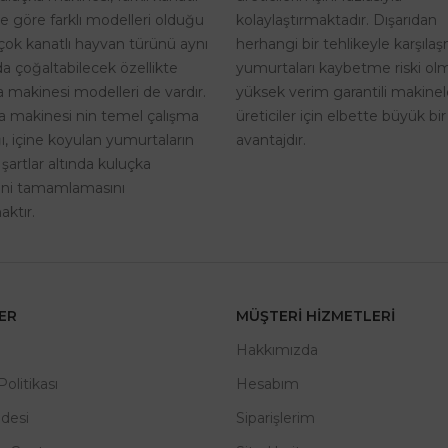
kolaylaştırmaktadır. Dışarıdan
ne göre farklı modelleri olduğu
herhangi bir tehlikeyle karşıla
rçok kanatlı hayvan türünü aynı
yumurtaları kaybetme riski o
a çoğaltabilecek özellikte
yüksek verim garantili makinel
 makinesi modelleri de vardır.
üreticiler için elbette büyük bir
a makinesi nin temel çalışma
avantajdır.
, içine koyulan yumurtaların
 şartlar altında kuluçka
rini tamamlamasını
ktır.
LER
MÜŞTERI HIZMETLERI
m
Hakkımızda
 Politikası
Hesabım
adesi
Siparişlerim