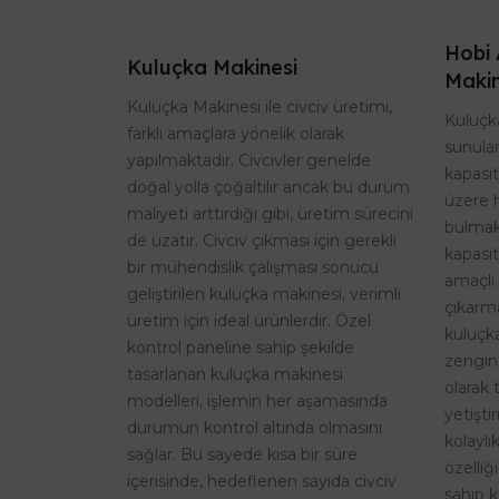
Hobi 
Kuluçka Makinesi
Makin
Kuluçka Makinesi ile civciv üretimi,
Kuluçka
farklı amaçlara yönelik olarak
sunulan
yapılmaktadır. Civcivler genelde
kapasi
doğal yolla çoğaltılır ancak bu durum
üzere 
maliyeti arttırdığı gibi, üretim sürecini
bulmak
de uzatır. Civciv çıkması için gerekli
kapasit
bir mühendislik çalışması sonucu
amaçlı 
geliştirilen kuluçka makinesi, verimli
çıkarma
üretim için ideal ürünlerdir. Özel
kuluçk
kontrol paneline sahip şekilde
zengin
tasarlanan kuluçka makinesi
olarak 
modelleri, işlemin her aşamasında
yetişti
durumun kontrol altında olmasını
kolaylı
sağlar. Bu sayede kısa bir süre
özelliğ
içerisinde, hedeflenen sayıda civciv
sahip k