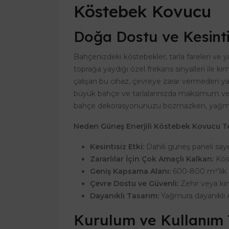
Köstebek Kovucu
Doğa Dostu ve Kesint
Bahçenizdeki köstebekler, tarla fareleri ve y
toprağa yaydığı özel frekans sinyalleri ile k
çalışan bu cihaz, çevreye zarar vermeden ya
büyük bahçe ve tarlalarınızda maksimum verim
bahçe dekorasyonunuzu bozmazken, yağmura 
Neden Güneş Enerjili Köstebek Kovucu Te
Kesintisiz Etki:
Dahili güneş paneli say
Zararlılar İçin Çok Amaçlı Kalkan:
Köst
Geniş Kapsama Alanı:
600-800 m²'lik a
Çevre Dostu ve Güvenli:
Zehir veya ki
Dayanıklı Tasarım:
Yağmura dayanıklı 
Kurulum ve Kullanım T