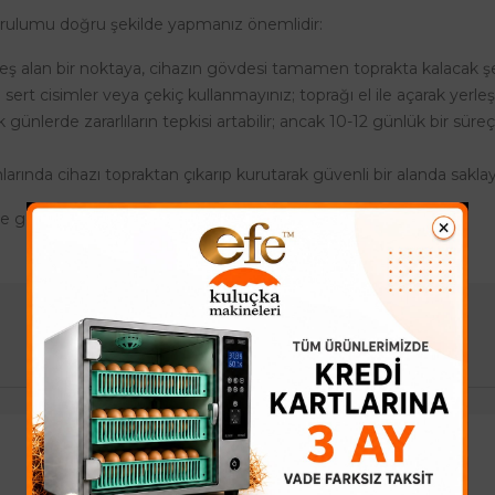
urulumu doğru şekilde yapmanız önemlidir:
 alan bir noktaya, cihazın gövdesi tamamen toprakta kalacak şeki
sert cisimler veya çekiç kullanmayınız; toprağı el ile açarak yer
ilk günlerde zararlıların tepkisi artabilir; ancak 10-12 günlük bir 
mlarında cihazı topraktan çıkarıp kurutarak güvenli bir alanda saklaya
ne göre değişken olabiliyor.