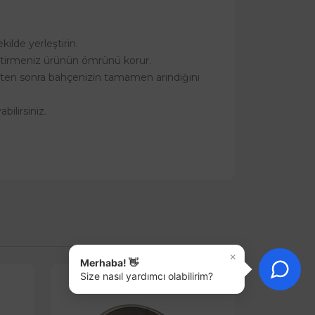
lde yerleştirin.
leştirmeniz ürünün ömrünü korur.
süreçten sonra bahçenizin tamamen arındığını
bilirsiniz.
×
Merhaba! 👋
Size nasıl yardımcı olabilirim?