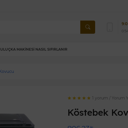
9:0
054
KULUÇKA MAKINESI NASIL SIFIRLANIR
Kovucu
1 yorum
/
Yorum 
Köstebek Ko