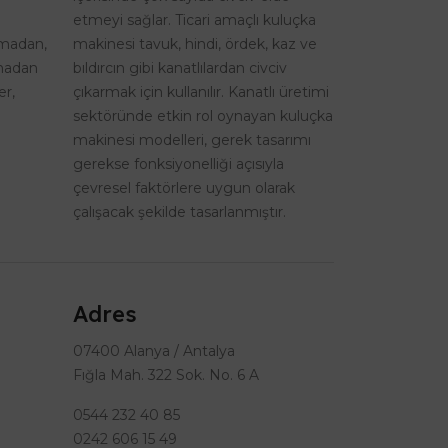
etmeyi sağlar. Ticari amaçlı kuluçka
şmadan,
makinesi tavuk, hindi, ördek, kaz ve
lmadan
bıldırcın gibi kanatlılardan civciv
er,
çıkarmak için kullanılır. Kanatlı üretimi
sektöründe etkin rol oynayan kuluçka
makinesi modelleri, gerek tasarımı
gerekse fonksiyonelliği açısıyla
çevresel faktörlere uygun olarak
çalışacak şekilde tasarlanmıştır.
Adres
07400 Alanya / Antalya
Fığla Mah. 322 Sok. No. 6 A
0544 232 40 85
0242 606 15 49