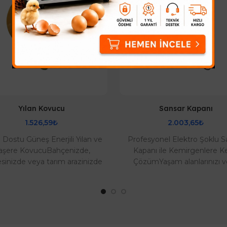
Yılan Kovucu
Sansar Kapanı
1.526,59₺
2.003,65₺
Dostu Güneş Enerjili Yılan ve
Profesyonel Elektro Şoklu S
aşere KovucuBahçenizde,
Kapanı ile Kemirgenlere K
inizde veya tarım arazinizde
ÇözümYaşam alanlarınızı 
lan, kemirgen ve sürüngen
işletmelerinizi sansar, gelinc
tehdidine karşı ke..
büyük kemirg..