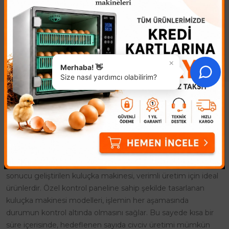
Üretin, Maliyetlerinizi
Kolay! 7.5 KW Pelet Makinesi ile
Düşürün! Neden Bu Pelet
Kendi Yeminizi Kendiniz Üretin,
Makinesini Seçmelisiniz? ..
Maliyetleri Düşürü..
×
Merhaba! 👋
Size nasıl yardımcı olabilirim?
Kuluçka Makinesi
Kuluçka Makinesi ile civciv üretimi, farklı amaçlara yönelik
olarak yapılmaktadır. Civcivler genelde doğal yolla çoğaltılır
ancak bu durum maliyeti arttırdığı gibi, üretim sürecini de
uzatır. Civciv çıkması için gerekli bir mühendislik çalışması
sonucu geliştirilen kuluçka makinesi, verimli üretim için ideal
ürünlerdir. Özel kontrol paneline sahip şekilde tasarlanan
kuluçka makinesi modelleri, işlemin her aşamasında
durumun kontrol altında olmasını sağlar. Bu sayede kısa bir
süre içerisinde, hedeflenen sayıda civciv üretimi mümkün