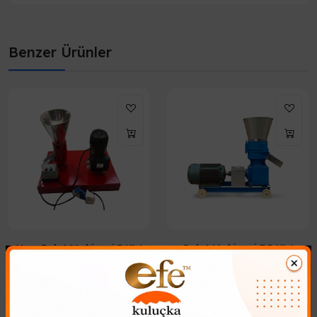
Benzer Ürünler
Yem Pelet Makinesi 3 KW
Pelet Makinesi 7.5 KW
114.016,98₺
166.493,41₺
Yüksek Verimli 3 KW Yem Pelet
Hayvanlarınız için Yüksek
Makinesi ile Kendi Yeminizi
Kaliteli Yem Üretimi Artık Çok