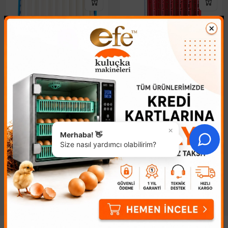
Otomatik Yumurta
Yumurta Viyol Otomatik
Çevirme Sistemi
904,03₺
997,05₺
Kuluçka Başarınızı Artırın:
Otomatik Yumurta Çevirme
Profesyonel Otomatik
×
Sistemi ile Kuluçka Başarınızı
Merhaba! 👋
Yumurta ViyolüKuluçka
KatlayınKuluçka verimliliğini
Size nasıl yardımcı olabilirim?
makinelerinde yüksek çıkım
artırmak, profesyonel bir süreç
oranı elde etmenin sırrı,
yönetimiyle mümkündür...
yumurtaların doğ..