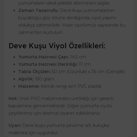
yumurtaların ideal şekilde dönmesini sağlar.
Zaman Tasarrufu:
Deve kuşu yumurtalarının
büyüklüğü göz önüne alındığında, viyol yapımı
oldukça zahmetlidir. Hazır viyolümüz sayesinde bu
zahmetten kurtulun!
Deve Kuşu Viyol Özellikleri:
Yumurta Haznesi Çapı:
14.5 cm
Yumurta Haznesi Derinliği:
11 cm
Tabla Ölçüleri:
50 cm (Uzunluk) x 36 cm (Genişlik)
Ağırlık:
150 gram
Malzeme:
Kemik rengi sert PVC plastik
Not:
Ürün PVC malzemeden üretildiği için garanti
kapsamına girmemektedir. Diğer yumurta viyolü
çeşitlerimiz için sitemizi ziyaret edebilirsiniz.
Uyarı:
Deve kuşu yumurta çevirme rafı, kuluçka
makinesi için uygundur.