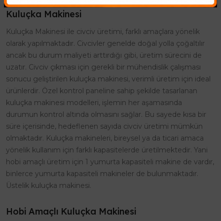
Kuluçka Makinesi
Kuluçka Makinesi ile civciv üretimi, farklı amaçlara yönelik
olarak yapılmaktadır. Civcivler genelde doğal yolla çoğaltılır
ancak bu durum maliyeti arttırdığı gibi, üretim sürecini de
uzatır. Civciv çıkması için gerekli bir mühendislik çalışması
sonucu geliştirilen kuluçka makinesi, verimli üretim için ideal
ürünlerdir. Özel kontrol paneline sahip şekilde tasarlanan
kuluçka makinesi modelleri, işlemin her aşamasında
durumun kontrol altında olmasını sağlar. Bu sayede kısa bir
süre içerisinde, hedeflenen sayıda civciv üretimi mümkün
olmaktadır. Kuluçka makineleri, bireysel ya da ticari amaca
yönelik kullanım için farklı kapasitelerde üretilmektedir. Yani
hobi amaçlı üretim için 1 yumurta kapasiteli makine de vardır,
binlerce yumurta kapasiteli makineler de bulunmaktadır.
Üstelik kuluçka makinesi.
Hobi Amaçlı Kuluçka Makinesi