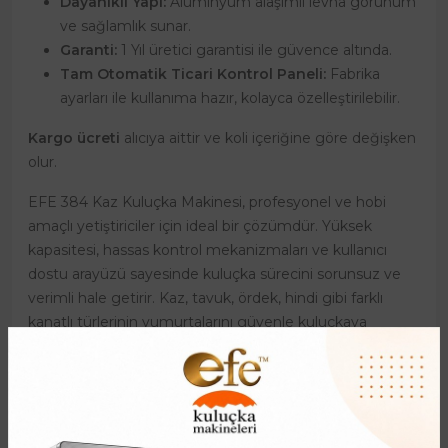
Dayanıklı Yapı:
Alüminyum alaşımlı levha görünüm
ve sağlamlık sunar.
Garanti:
1 Yıl üretici garantisi ile güvence altında.
Tam Otomatik Ticari Kontrol Paneli:
Fabrika
ayarları ile kullanıma hazır, kolayca özelleştirilebilir.
Kargo ücreti
alıcıya aittir ve koli içeriğine göre değişken
olur.
EFE 384 Kaz Kuluçka Makinesi, profesyonel ve hobi
amaçlı yetiştiriciler için ideal bir çözümdür. Yüksek
kapasitesi, hassas kontrol mekanizmaları ve kullanıcı
dostu arayüzü sayesinde kuluçka sürecini sorunsuz ve
verimli hale getirir. Kaz, tavuk, ördek, hindi gibi farklı
kanatlı türlerinin yumurtalarını güvenle kuluçkaya
yatırabilir, sağlıklı civcivler elde edebilirsiniz. Bu makine ile
kuluçka sürecindeki tüm endişelerinizi geride bırakın ve
başarılı sonuçların keyfini çıkarın.
Ticari Kuluçka Kontrol paneli Nasıl Kullanılır: