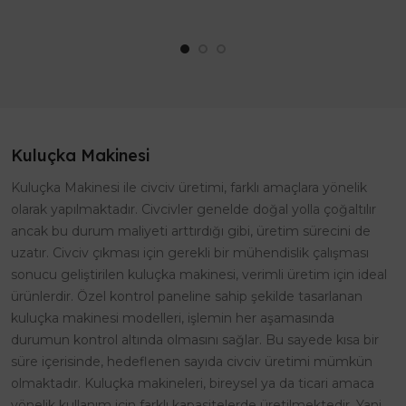
bıldırcın, keklik, sülün ve diğer
uyumlu viyol olduğundan ve
k..
Kaz Yumur..
Kuluçka Makinesi
Kuluçka Makinesi ile civciv üretimi, farklı amaçlara yönelik
olarak yapılmaktadır. Civcivler genelde doğal yolla çoğaltılır
ancak bu durum maliyeti arttırdığı gibi, üretim sürecini de
uzatır. Civciv çıkması için gerekli bir mühendislik çalışması
sonucu geliştirilen kuluçka makinesi, verimli üretim için ideal
ürünlerdir. Özel kontrol paneline sahip şekilde tasarlanan
kuluçka makinesi modelleri, işlemin her aşamasında
durumun kontrol altında olmasını sağlar. Bu sayede kısa bir
süre içerisinde, hedeflenen sayıda civciv üretimi mümkün
olmaktadır. Kuluçka makineleri, bireysel ya da ticari amaca
yönelik kullanım için farklı kapasitelerde üretilmektedir. Yani