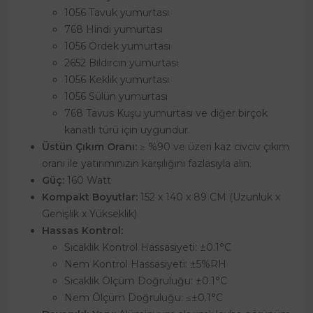
1056 Tavuk yumurtası
768 Hindi yumurtası
1056 Ördek yumurtası
2652 Bıldırcın yumurtası
1056 Keklik yumurtası
1056 Sülün yumurtası
768 Tavus Kuşu yumurtası ve diğer birçok
kanatlı türü için uygundur.
Üstün Çıkım Oranı:
≥ %90 ve üzeri kaz civciv çıkım
oranı ile yatırımınızın karşılığını fazlasıyla alın.
Güç:
160 Watt
Kompakt Boyutlar:
152 x 140 x 89 CM (Uzunluk x
Genişlik x Yükseklik)
Hassas Kontrol:
Sıcaklık Kontrol Hassasiyeti: ±0.1°C
Nem Kontrol Hassasiyeti: ±5%RH
Sıcaklık Ölçüm Doğruluğu: ±0.1°C
Nem Ölçüm Doğruluğu: ≤±0.1°C