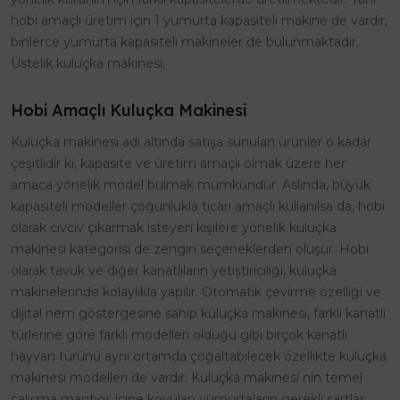
hobi amaçlı üretim için 1 yumurta kapasiteli makine de vardır,
binlerce yumurta kapasiteli makineler de bulunmaktadır.
Üstelik kuluçka makinesi.
Hobi Amaçlı Kuluçka Makinesi
Kuluçka makinesi adı altında satışa sunulan ürünler o kadar
çeşitlidir ki, kapasite ve üretim amaçlı olmak üzere her
amaca yönelik model bulmak mümkündür. Aslında, büyük
kapasiteli modeller çoğunlukla ticari amaçlı kullanılsa da, hobi
olarak civciv çıkarmak isteyen kişilere yönelik kuluçka
makinesi kategorisi de zengin seçeneklerden oluşur. Hobi
olarak tavuk ve diğer kanatlıların yetiştiriciliği, kuluçka
makinelerinde kolaylıkla yapılır. Otomatik çevirme özelliği ve
dijital nem göstergesine sahip kuluçka makinesi, farklı kanatlı
türlerine göre farklı modelleri olduğu gibi birçok kanatlı
hayvan türünü aynı ortamda çoğaltabilecek özellikte kuluçka
makinesi modelleri de vardır. Kuluçka makinesi nin temel
çalışma mantığı, içine koyulan yumurtaların gerekli şartlar