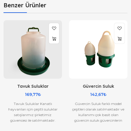
Benzer Ürünler
Tavuk Suluklar
Güvercin Suluk
169,77₺
142,67₺
Tavuk Suluklar Kanatlı
Güvercin Suluk farklı model
hayvanları için çeşitli suluklar
çeşitleri olarak satılmaktadır ve
satışlarımız şirketimiz
kullanımı çok basit olan
güvencesi ile satılmaktadır.
güvercin suluk güvercinlerin
Tavuk ve diğer sulukları kalite..
rahat su içmelerini sağl..