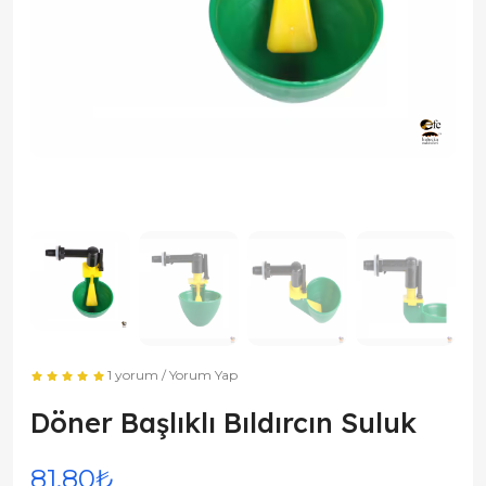
1 yorum
/
Yorum Yap
Döner Başlıklı Bıldırcın Suluk
81,80₺