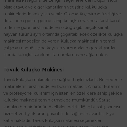
makinesi kategorisi de zengin seçeneklerden oluşur. Hobi
olarak tavuk ve diğer kanatlıların yetiştiriciliği, kuluçka
makinelerinde kolaylıkla yapılır. Otomatik çevirme özelliği ve
dijital nem göstergesine sahip kuluçka makinesi, farklı kanatlı
türlerine göre farklı modelleri olduğu gibi birçok kanatlı
hayvan türünü aynı ortamda çoğaltabilecek özellikte kuluçka
makinesi modelleri de vardır. Kuluçka makinesi nin temel
çalışma mantığı, içine koyulan yumurtaların gerekli şartlar
altında kuluçka sürelerini tamamlamasını sağlamaktır.
Tavuk Kuluçka Makinesi
Tavuk kuluçka makinelerine rağbet hayli fazladır. Bu nedenle
makinelerin farklı modelleri bulunmaktadır. Amatör kullanım
ve profesyonel kullanım için istenilen özelliklere sahip şekilde
kuluçka makinesi temin etmek de mümkündür. Satışa
sunulan her bir ürünün özellikleri belirtildiği gibi, satış sonrası
hizmet ve 1 yıllık ürün garantisi de sağlanan avantajı ikiye
katlamaktadır. Tavuk kuluçka makinesi seçenekleri,