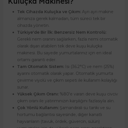
Kuluçka Makinesi?
Tek Cihazda Kuluçka ve Çıkım:
Ayrı ayrı makine
almanıza gerek kalmadan, tüm süreci tek bir
cihazda yönetin.
Türkiye'de Bir İlk: Benzersiz Nem Kontrolü:
Gerekli nem oranını sağlarken, fazla nemi otomatik
olarak dışarı atabilen tek deve kuşu kuluçka
makinesi. Bu sayede yumurtalarınız için en ideal
ortamı garanti eder.
Tam Otomatik Sistem:
Isı (36.2°C) ve nem (25%)
ayarını otomatik olarak yapar. Otomatik yumurta
çevirme viyolü ve çıkım sepeti ile kullanım kolaylığı
sunar.
Yüksek Çıkım Oranı:
%80'e varan deve kuşu civciv
çıkım oranı ile yatırımınızın karşılığını fazlasıyla alın.
Çok Yönlü Kullanım:
Şamandıralı su tankı ve su
hortumu bağlantısı sayesinde, diğer kanatlı
hayvanların (tavuk, ördek, güvercin, sülün)