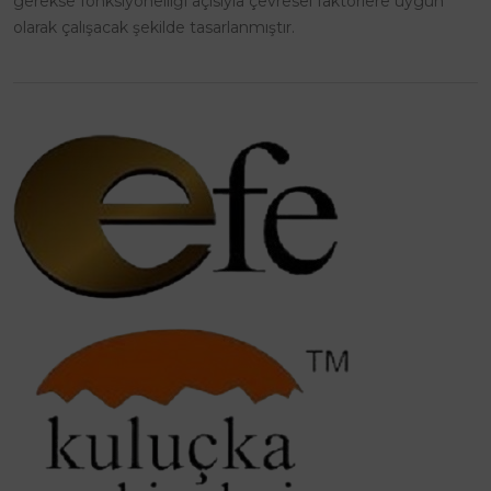
gerekse fonksiyonelliği açısıyla çevresel faktörlere uygun
olarak çalışacak şekilde tasarlanmıştır.