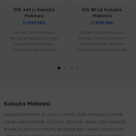
EFE 440 Li Kuluçka
Efe 88 Lik Kuluçka
Makinesi
Makinesi
51.999,38₺
21.896,98₺
Efe 440 Tam Otomatik
Efe 88 Otomatik Kuluçka
Kombine Kuluçka Makinesi:
Makinesi: Profesyonel Çıkım
Yüksek Çıkım Oranıyla
GarantisiEfe 88 Otomatik
Profesyonel Sonuçlar!Kaz
Kuluçka Makinesi, hem hobi
Yumurtası uyumlu viyol
amaçlı kümes sahipleri hem de
olduğundan ve Kaz Yumur..
ticari..
Kuluçka Makinesi
Kuluçka Makinesi ile civciv üretimi, farklı amaçlara yönelik
olarak yapılmaktadır. Civcivler genelde doğal yolla çoğaltılır
ancak bu durum maliyeti arttırdığı gibi, üretim sürecini de