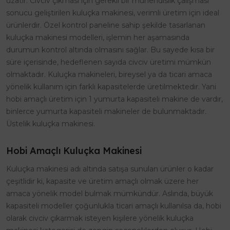
uzatır. Civciv çıkması için gerekli bir mühendislik çalışması
sonucu geliştirilen kuluçka makinesi, verimli üretim için ideal
ürünlerdir. Özel kontrol paneline sahip şekilde tasarlanan
kuluçka makinesi modelleri, işlemin her aşamasında
durumun kontrol altında olmasını sağlar. Bu sayede kısa bir
süre içerisinde, hedeflenen sayıda civciv üretimi mümkün
olmaktadır. Kuluçka makineleri, bireysel ya da ticari amaca
yönelik kullanım için farklı kapasitelerde üretilmektedir. Yani
hobi amaçlı üretim için 1 yumurta kapasiteli makine de vardır,
binlerce yumurta kapasiteli makineler de bulunmaktadır.
Üstelik kuluçka makinesi.
Hobi Amaçlı Kuluçka Makinesi
Kuluçka makinesi adı altında satışa sunulan ürünler o kadar
çeşitlidir ki, kapasite ve üretim amaçlı olmak üzere her
amaca yönelik model bulmak mümkündür. Aslında, büyük
kapasiteli modeller çoğunlukla ticari amaçlı kullanılsa da, hobi
olarak civciv çıkarmak isteyen kişilere yönelik kuluçka