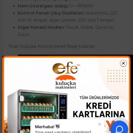
Nem Göstergesi Aralığı:
0—99%RH
Kontrol Paneli Çıkış Özellikleri:
Isı kontrolü 220
Volt 10 Amper, diğer üniteler 200 Volt 1 Amper
Diğer Kanatlı Modları:
Tavuk, Ördek, Güvercin,
Sülün
Ticari Kuluçka Kontrol paneli Nasıl Kullanılır:
×
Merhaba! 👋
Size nasıl yardımcı olabilirim?