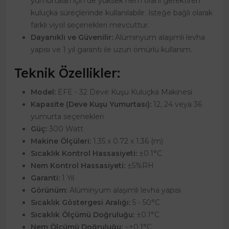
yumurtaları için de yüksek nem oranı gerektiren
kuluçka süreçlerinde kullanılabilir. İsteğe bağlı olarak
farklı viyol seçenekleri mevcuttur.
Dayanıklı ve Güvenilir:
Alüminyum alaşımlı levha
yapısı ve 1 yıl garanti ile uzun ömürlü kullanım.
Teknik Özellikler:
Model:
EFE - 32 Deve Kuşu Kuluçka Makinesi
Kapasite (Deve Kuşu Yumurtası):
12, 24 veya 36
yumurta seçenekleri
Güç:
300 Watt
Makine Ölçüleri:
1.35 x 0.72 x 1.36 (m)
Sıcaklık Kontrol Hassasiyeti:
±0.1°C
Nem Kontrol Hassasiyeti:
±5%RH
Garanti:
1 Yıl
Görünüm:
Alüminyum alaşımlı levha yapısı
Sıcaklık Göstergesi Aralığı:
5 - 50°C
Sıcaklık Ölçümü Doğruluğu:
±0.1°C
Nem Ölçümü Doğruluğu:
≤±0.1°C