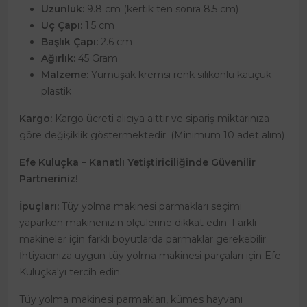
Uzunluk:
9.8 cm (kertik ten sonra 8.5 cm)
Uç Çapı:
1.5 cm
Başlık Çapı:
2.6 cm
Ağırlık:
45 Gram
Malzeme:
Yumuşak kremsi renk silikonlu kauçuk
plastik
Kargo:
Kargo ücreti alıcıya aittir ve sipariş miktarınıza
göre değişiklik göstermektedir. (Minimum 10 adet alım)
Efe Kuluçka – Kanatlı Yetiştiriciliğinde Güvenilir
Partneriniz!
İpuçları:
Tüy yolma makinesi parmakları seçimi
yaparken makinenizin ölçülerine dikkat edin. Farklı
makineler için farklı boyutlarda parmaklar gerekebilir.
İhtiyacınıza uygun tüy yolma makinesi parçaları için Efe
Kuluçka'yı tercih edin.
Tüy yolma makinesi parmakları, kümes hayvanı