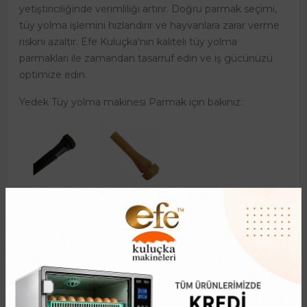
yetiştiriciliğinde verimliliği artırır. Doğru parmak seçimi,
tüy yolma işlemini hızlandırır ve hayvanlara zarar verme
riskini azaltır. Efe Kuluçka'nın kaliteli tüy yolma
parmakları ile zamandan tasarruf edin ve iş gücünüzü
optimize edin.
Yedek Tüy yolma makinesi Parmak için bakınız:
Benzer Ürünler