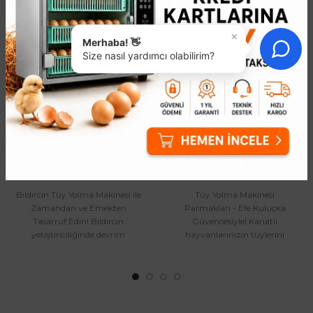
×
Merhaba! 👋
Size nasıl yardımcı olabilirim?
Bıldırcın Tüy Yolma
Tavuk Tüy Yolma
Makinesi
Parmağı
19.466,34₺
30,94₺
Bıldırcın Tüy Yolma Makinesi ile
Tüy Yolma Makinesi
Zamandan ve Emekten
Parmakları - Efe Kuluçka
Tasarruf Edin! Bıldırcın
Güvencesiyle! Kanatlı
yetiştiriciliğinde devrim
hayvanlarınızın tüylerini
yaratacak EFE-30 ile tanışın!
zahmetsizce yolmak mı
Yük..
istiyorsunuz? Efe Kuluç..