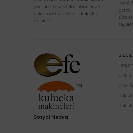
mantığı
yumurta kapasiteli makineler de
gerekli
bulunmaktadır. Üstelik kuluçka
sürele
makinesi.
sağlama
BILGI
İletişi
Gizlilik
Ürün İ
Kuluçk
Kuluçk
Sosyal Medya