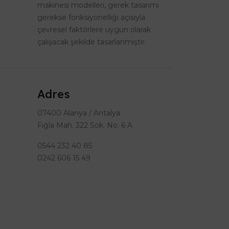
makinesi modelleri, gerek tasarımı
gerekse fonksiyonelliği açısıyla
çevresel faktörlere uygun olarak
çalışacak şekilde tasarlanmıştır.
Adres
07400 Alanya / Antalya
Fığla Mah. 322 Sok. No. 6 A
0544 232 40 85
0242 606 15 49