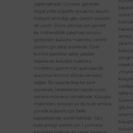
sunulan
yapılmaktadır. Civcivler genelde
kapasi
doğal yolla çoğaltılır ancak bu durum
üzere 
maliyeti arttırdığı gibi, üretim sürecini
bulmak
de uzatır. Civciv çıkması için gerekli
kapasit
bir mühendislik çalışması sonucu
amaçlı 
geliştirilen kuluçka makinesi, verimli
çıkarma
üretim için ideal ürünlerdir. Özel
kuluçk
kontrol paneline sahip şekilde
zengin
tasarlanan kuluçka makinesi
olarak 
modelleri, işlemin her aşamasında
yetişti
durumun kontrol altında olmasını
kolaylı
sağlar. Bu sayede kısa bir süre
özelliğ
içerisinde, hedeflenen sayıda civciv
sahip k
üretimi mümkün olmaktadır. Kuluçka
türleri
makineleri, bireysel ya da ticari amaca
gibi bi
yönelik kullanım için farklı
ortamd
kapasitelerde üretilmektedir. Yani
kuluçka
hobi amaçlı üretim için 1 yumurta
Kuluçk
kapasiteli makine de vardır, binlerce