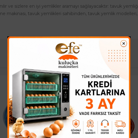
nılır ve sizlere en iyi yemlikler aramayı sağlayacaktır: tavuk yeml
e makinası, tavuk yemlikleri sahibinden, tavuk yemlik modelleri