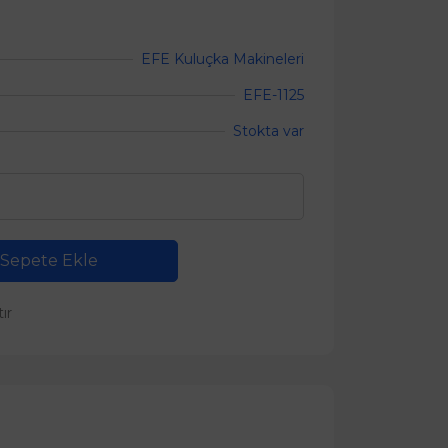
EFE Kuluçka Makineleri
EFE-1125
Stokta var
Sepete Ekle
tır