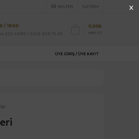
BÜLTEN
İLETIŞIM
0 / 19:00
0,00₺
adet (0)
4 232 4085 / 0242 606 15 49
ÜYE GIRIŞ /
ÜYE KAYIT
Yap
eri