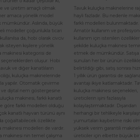
 ürünler o kadar çeşitlidir ki,
Tavuk kuluçka makinelerine r
te ve üretim amaçlı olmak
hayli fazladır. Bu nedenle maki
her amaca yönelik model
farklı modelleri bulunmaktadır.
 mümkündür. Aslında, büyük
Amatör kullanım ve profesyon
eli modeller çoğunlukla ticari
kullanım için istenilen özellikle
kullanılsa da, hobi olarak civciv
şekilde kuluçka makinesi temi
k isteyen kişilere yönelik
etmek de mümkündür. Satışa
a makinesi kategorisi de
sunulan her bir ürünün özellikle
 seçeneklerden oluşur. Hobi
belirtildiği gibi, satış sonrası h
tavuk ve diğer kanatlıların
1 yıllık ürün garantisi de sağlan
riciliği, kuluçka makinelerinde
avantajı ikiye katlamaktadır. T
kla yapılır. Otomatik çevirme
kuluçka makinesi seçenekleri,
i ve dijital nem göstergesine
üreticilerin işini fazlasıyla
uluçka makinesi, farklı kanatlı
kolaylaştırmaktadır. Dışarıdan
ne göre farklı modelleri olduğu
herhangi bir tehlikeyle karşıla
rçok kanatlı hayvan türünü aynı
yumurtaları kaybetme riski o
a çoğaltabilecek özellikte
yüksek verim garantili makinel
 makinesi modelleri de vardır.
üreticiler için elbette büyük bir
a makinesi nin temel çalışma