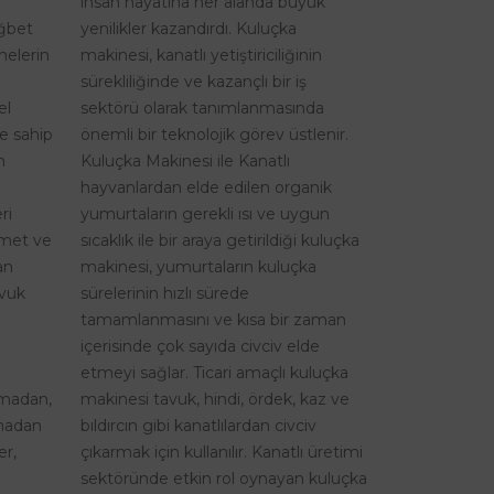
insan hayatına her alanda büyük
ağbet
yenilikler kazandırdı. Kuluçka
nelerin
makinesi, kanatlı yetiştiriciliğinin
sürekliliğinde ve kazançlı bir iş
el
sektörü olarak tanımlanmasında
re sahip
önemli bir teknolojik görev üstlenir.
n
Kuluçka Makinesi ile Kanatlı
hayvanlardan elde edilen organik
ri
yumurtaların gerekli ısı ve uygun
izmet ve
sıcaklık ile bir araya getirildiği kuluçka
an
makinesi, yumurtaların kuluçka
avuk
sürelerinin hızlı sürede
tamamlanmasını ve kısa bir zaman
içerisinde çok sayıda civciv elde
etmeyi sağlar. Ticari amaçlı kuluçka
şmadan,
makinesi tavuk, hindi, ördek, kaz ve
lmadan
bıldırcın gibi kanatlılardan civciv
er,
çıkarmak için kullanılır. Kanatlı üretimi
sektöründe etkin rol oynayan kuluçka