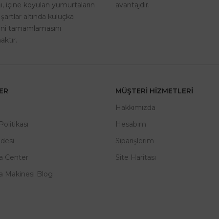
avantajdır.
, içine koyulan yumurtaların
 şartlar altında kuluçka
rini tamamlamasını
ktır.
LER
MÜŞTERI HIZMETLERI
m
Hakkımızda
 Politikası
Hesabım
adesi
Siparişlerim
a Center
Site Haritası
a Makinesi Blog