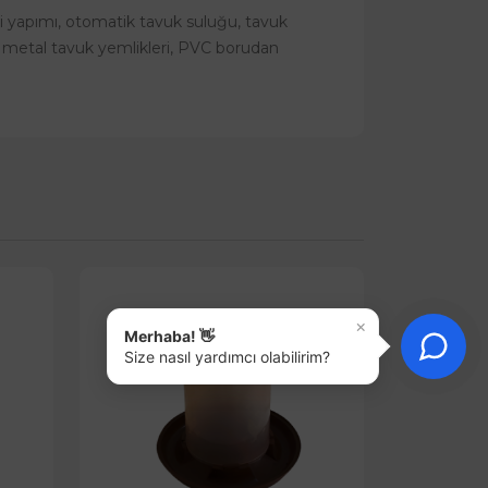
iği yapımı, otomatik tavuk suluğu, tavuk
, metal tavuk yemlikleri, PVC borudan
×
Merhaba! 👋
Size nasıl yardımcı olabilirim?