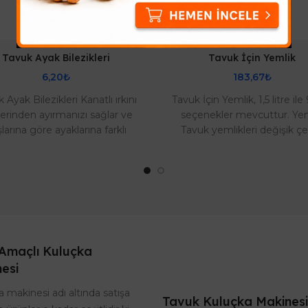
Tavuk Ayak Bilezikleri
Tavuk İçin Yemlik
6,20₺
183,67₺
 Ayak Bilezikleri Kanatlı ırkını
Tavuk İçin Yemlik, 1,5 litre ile 
lerinden ayırmanızı sağlar ve
seçenekler mevcuttur. Ye
larına göre ayaklarına farklı
Tavuk yemlikleri değişik çeş
erden bilezik takarsınız. Çıtç..
modeller satılıyor. Tavuklar 
Yem..
Amaçlı Kuluçka
esi
 makinesi adı altında satışa
Tavuk Kuluçka Makinesi