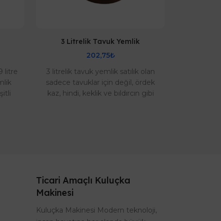
3 Litrelik Tavuk Yemlik
Yeml
202,75₺
9 litre
3 litrelik tavuk yemlik satılık olan
Yemlik s
mlik
sadece tavuklar için değil, ördek
yemlik te
itli
kaz, hindi, keklik ve bıldırcın gibi
olarak ta 
için
kanatlı hayvanlar için uygundur...
sağlığa zar
Ticari Amaçlı Kuluçka
Makinesi
Kuluçka Makinesi Modern teknoloji,