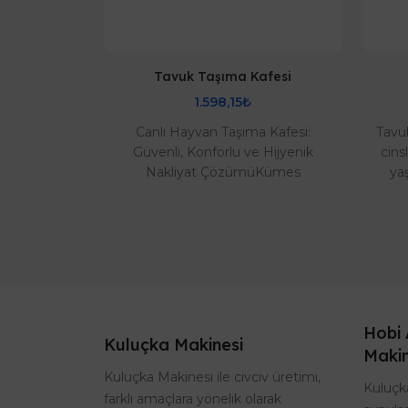
akinesi
Tavuk Taşıma Kafesi
1.598,15₺
inesi ile
Canlı Hayvan Taşıma Kafesi:
Tavuk
 Tasarruf
Güvenli, Konforlu ve Hijyenik
cins
, hindi, kaz,
Nakliyat ÇözümüKümes
yaş
kanatlı
hayvanlarınızın nakliyesi artık çok
renkl
..
daha kolay ve güvenli! Ef..
Hobi 
Kuluçka Makinesi
Makin
Kuluçka Makinesi ile civciv üretimi,
Kuluçka
farklı amaçlara yönelik olarak