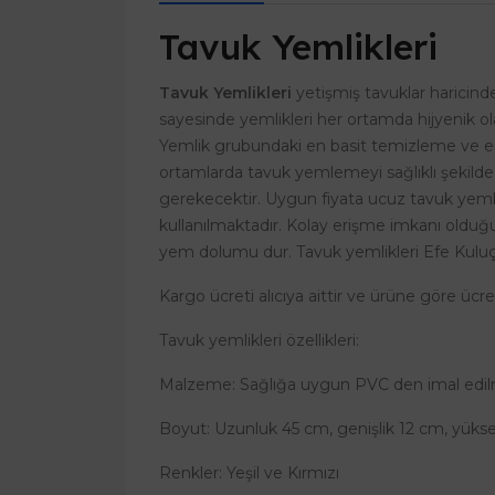
Tavuk Yemlikleri
Tavuk Yemlikleri
yetişmiş tavuklar haricinde
sayesinde yemlikleri her ortamda hijyenik o
Yemlik grubundaki en basit temizleme ve en 
ortamlarda tavuk yemlemeyi sağlıklı şekild
gerekecektir. Uygun fiyata ucuz tavuk yemlikle
kullanılmaktadır. Kolay erişme imkanı old
yem dolumu dur. Tavuk yemlikleri Efe Kuluçk
Kargo ücreti alıcıya aittir ve ürüne göre ücr
Tavuk yemlikleri özellikleri:
Malzeme: Sağlığa uygun PVC den imal edilm
Boyut: Uzunluk 45 cm, genişlik 12 cm, yüksek
Renkler: Yeşil ve Kırmızı