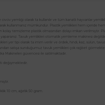
 civciv yemliği olarak ta kullanılır ve tüm kanatlı hayvanlar yemlik
larak kullanmanız mümkündür. Plastik yemlikleri hem içeride hem 
kolay temizleme plastik olmasından dolayı imkan verilmiştir. Pla
e yaparsınız. Tavuk yemlikleri otomatik yemleme makinesi değildi
ri yer tipi olarak ta imim verilir ve ördek, hindi, kaz, sülün, tav
uğundan satışa sunduğumuz tavuk yemlikleri çok rağbet görmekte
a Makineleri güvencesi ile satılmaktadır.
eti değişmektedir.
iştir.
lik 10 cm, ağırlık 50 gram.