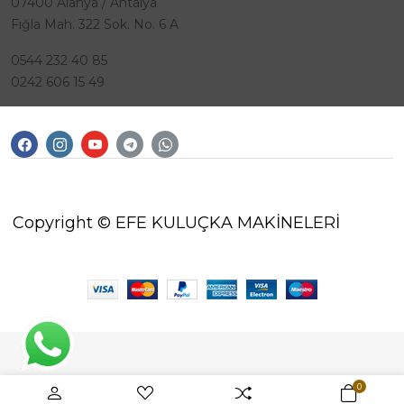
07400 Alanya / Antalya
Fığla Mah. 322 Sok. No. 6 A
0544 232 40 85
0242 606 15 49
Copyright © EFE KULUÇKA MAKİNELERİ
0