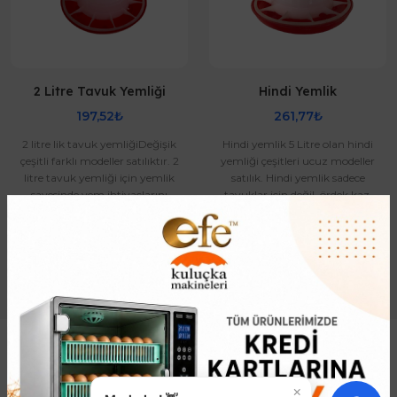
2 Litre Tavuk Yemliği
Hindi Yemlik
197,52₺
261,77₺
2 litre lik tavuk yemliğiDeğişik
Hindi yemlik 5 Litre olan hindi
çeşitli farklı modeller satılıktır. 2
yemliği çeşitleri ucuz modeller
litre tavuk yemliği için yemlik
satılık. Hindi yemlik sadece
sayesinde yem ihtiyaçlarını
tavuklar için değil, ördek kaz,
tavuklar ..
keklik, ta..
Kuluçka Makinesi
×