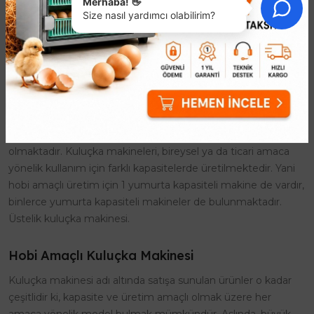
Kuluçka Makinesi ile civciv üretimi, farklı amaçlara yönelik
Merhaba! 👋
Size nasıl yardımcı olabilirim?
olarak yapılmaktadır. Civcivler genelde doğal yolla çoğaltılır
ancak bu durum maliyeti arttırdığı gibi, üretim sürecini de
uzatır. Civciv çıkması için gerekli bir mühendislik çalışması
sonucu geliştirilen kuluçka makinesi, verimli üretim için ideal
ürünlerdir. Özel kontrol paneline sahip şekilde tasarlanan
kuluçka makinesi modelleri, işlemin her aşamasında
durumun kontrol altında olmasını sağlar. Bu sayede kısa bir
süre içerisinde, hedeflenen sayıda civciv üretimi mümkün
olmaktadır. Kuluçka makineleri, bireysel ya da ticari amaca
yönelik kullanım için farklı kapasitelerde üretilmektedir. Yani
hobi amaçlı üretim için 1 yumurta kapasiteli makine de vardır,
binlerce yumurta kapasiteli makineler de bulunmaktadır.
Üstelik kuluçka makinesi.
Hobi Amaçlı Kuluçka Makinesi
Kuluçka makinesi adı altında satışa sunulan ürünler o kadar
çeşitlidir ki, kapasite ve üretim amaçlı olmak üzere her