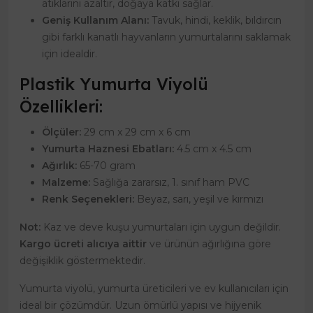
atıklarını azaltır, doğaya katkı sağlar.
Geniş Kullanım Alanı:
Tavuk, hindi, keklik, bıldırcın
gibi farklı kanatlı hayvanların yumurtalarını saklamak
için idealdir.
Plastik Yumurta Viyolü
Özellikleri:
Ölçüler:
29 cm x 29 cm x 6 cm
Yumurta Haznesi Ebatları:
4.5 cm x 4.5 cm
Ağırlık:
65-70 gram
Malzeme:
Sağlığa zararsız, 1. sınıf ham PVC
Renk Seçenekleri:
Beyaz, sarı, yeşil ve kırmızı
Not:
Kaz ve deve kuşu yumurtaları için uygun değildir.
Kargo ücreti alıcıya aittir
ve ürünün ağırlığına göre
değişiklik göstermektedir.
Yumurta viyolü, yumurta üreticileri ve ev kullanıcıları için
ideal bir çözümdür. Uzun ömürlü yapısı ve hijyenik