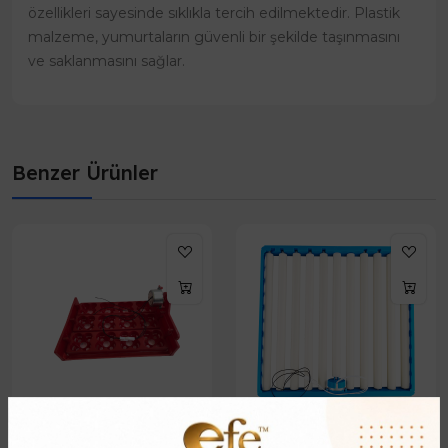
özellikleri sayesinde sıklıkla tercih edilmektedir. Plastik
malzeme, yumurtaların güvenli bir şekilde taşınmasını
ve saklanmasını sağlar.
Benzer Ürünler