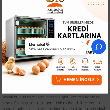
12 Yumurta Kapasiteli
Otomatik Yumurta
Viyol
Çevirme Sistemi
735,34₺
994,73₺
Efe 12 Yumurta Kapasiteli Çok
Otomatik Yumurta Çevirme
Amaçlı Viyol ile Kuluçka
Sistemi ile Kuluçka Başarınızı
Başarınızı ArtırınKendi kuluçka
KatlayınKuluçka verimliliğini
makinenizi tasarlarken
artırmak, profesyonel bir süreç
başarıyı şansa bırakmayın.
yönetimiyle mümkündür...
×
Efe..
Merhaba! 👋
Size nasıl yardımcı olabilirim?
Kuluçka Makinesi
Kuluçka Makinesi ile civciv üretimi, farklı amaçlara yönelik
olarak yapılmaktadır. Civcivler genelde doğal yolla çoğaltılır
ancak bu durum maliyeti arttırdığı gibi, üretim sürecini de
uzatır. Civciv çıkması için gerekli bir mühendislik çalışması
sonucu geliştirilen kuluçka makinesi, verimli üretim için ideal