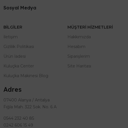
Sosyal Medya
BILGILER
MÜŞTERI HIZMETLERI
İletişim
Hakkımızda
Gizlilik Politikası
Hesabım
Ürün İadesi
Siparişlerim
Kuluçka Center
Site Haritası
Kuluçka Makinesi Blog
Adres
07400 Alanya / Antalya
Fığla Mah. 322 Sok. No. 6 A
0544 232 40 85
0242 606 15 49