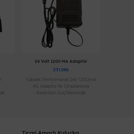
24 Volt 1200 MA Adaptör
331,56₺
V
Yüksek Performanslı 24V 1200mA
AC Adaptör ile Cihazlarınıza
nde
Kesintisiz GüçTeknolojik
l nem
cihazlarınızın ihtiyaç duyduğu
r ö..
stabil enerjiyi sağlayan..
Ticari Amaçlı Kuluçka