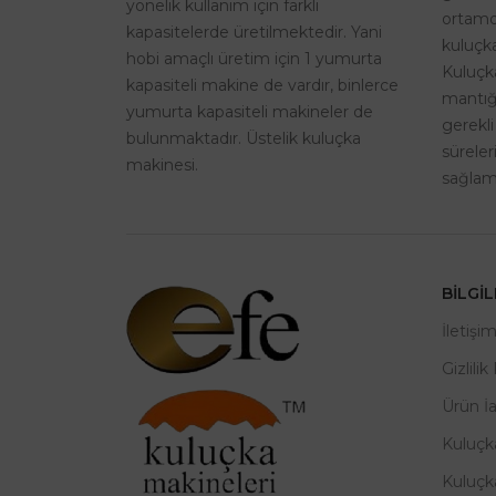
yönelik kullanım için farklı
ortamd
kapasitelerde üretilmektedir. Yani
kuluçka
hobi amaçlı üretim için 1 yumurta
Kuluçk
kapasiteli makine de vardır, binlerce
mantığı
yumurta kapasiteli makineler de
gerekli
bulunmaktadır. Üstelik kuluçka
sürele
makinesi.
sağlama
BILGI
İletişi
Gizlilik
Ürün İ
Kuluçk
Kuluçk