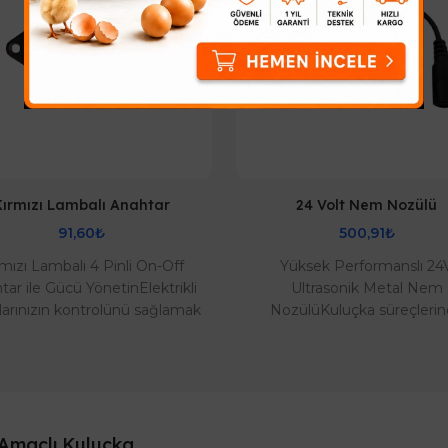
Kırmızı Lambalı Anahtar
24 Volt Nem Nozülü
91,60₺
500,91₺
mızı Lambalı 4 Pinli On-Off
Yüksek Performanslı 24
tar ile Gücü YönetinElektrikli
Ultrasonik Metal Nem
larınızın kontrolünü sağlamak
NozülüKuluçka süreçleri
k çok daha pratik ve güvenli.
başarıyı yakalamak için idea
Kalit..
oranını stabil tutmak kritik bi
Amaçlı Kuluçka