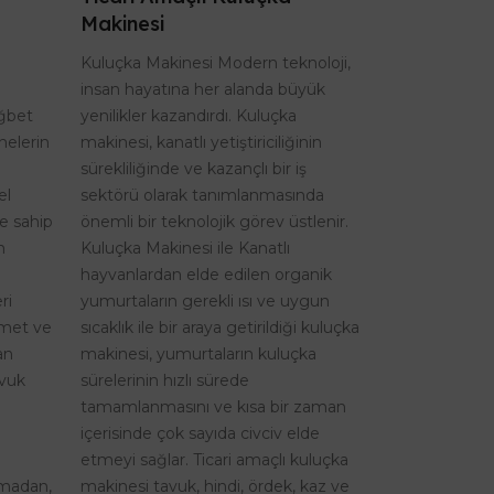
Makinesi
Kuluçka Makinesi Modern teknoloji,
insan hayatına her alanda büyük
ağbet
yenilikler kazandırdı. Kuluçka
nelerin
makinesi, kanatlı yetiştiriciliğinin
sürekliliğinde ve kazançlı bir iş
el
sektörü olarak tanımlanmasında
re sahip
önemli bir teknolojik görev üstlenir.
n
Kuluçka Makinesi ile Kanatlı
hayvanlardan elde edilen organik
ri
yumurtaların gerekli ısı ve uygun
izmet ve
sıcaklık ile bir araya getirildiği kuluçka
an
makinesi, yumurtaların kuluçka
avuk
sürelerinin hızlı sürede
tamamlanmasını ve kısa bir zaman
içerisinde çok sayıda civciv elde
etmeyi sağlar. Ticari amaçlı kuluçka
şmadan,
makinesi tavuk, hindi, ördek, kaz ve