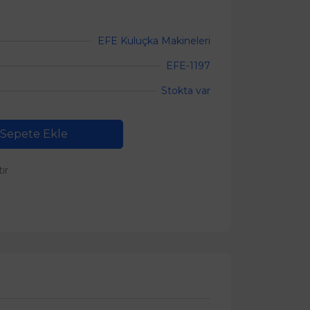
EFE Kuluçka Makineleri
EFE-1197
Stokta var
Sepete Ekle
tır