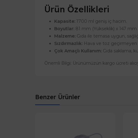
Ürün Özellikleri
Kapasite:
1700 ml geniş iç hacim.
Boyutlar:
81 mm (Yükseklik) x 147 mm (
Malzeme:
Gıda ile temasa uygun, sağlığ
Sızdırmazlık:
Hava ve toz geçirmeyen ö
Çok Amaçlı Kullanım:
Gıda saklama, k
Önemli Bilgi: Ürünümüzün kargo ücreti alıcıya
Benzer Ürünler