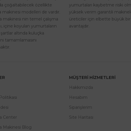
yumurtaları kaybetme riski o
a çoğaltabilecek özellikte
yüksek verim garantili makinel
 makinesi modelleri de vardır.
üreticiler için elbette büyük bir
a makinesi nin temel çalışma
avantajdır.
, içine koyulan yumurtaların
 şartlar altında kuluçka
rini tamamlamasını
ktır.
LER
MÜŞTERI HIZMETLERI
m
Hakkımızda
 Politikası
Hesabım
adesi
Siparişlerim
a Center
Site Haritası
a Makinesi Blog