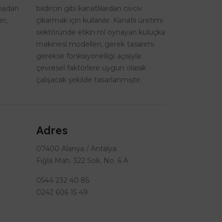
lmadan
bıldırcın gibi kanatlılardan civciv
er,
çıkarmak için kullanılır. Kanatlı üretimi
sektöründe etkin rol oynayan kuluçka
makinesi modelleri, gerek tasarımı
gerekse fonksiyonelliği açısıyla
çevresel faktörlere uygun olarak
çalışacak şekilde tasarlanmıştır.
Adres
07400 Alanya / Antalya
Fığla Mah. 322 Sok. No. 6 A
0544 232 40 85
0242 606 15 49