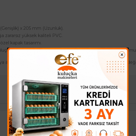
Genişlik) x 205 mm (Uzunluk).
a zararsız yüksek kaliteli PVC.
zel kapak tasarımı.
uluçka makinesi nem haznesi veya otomatik su sistemi kurulum
 ait olup, sipariş verilen koli içeriğine ve desi değerine göre değ