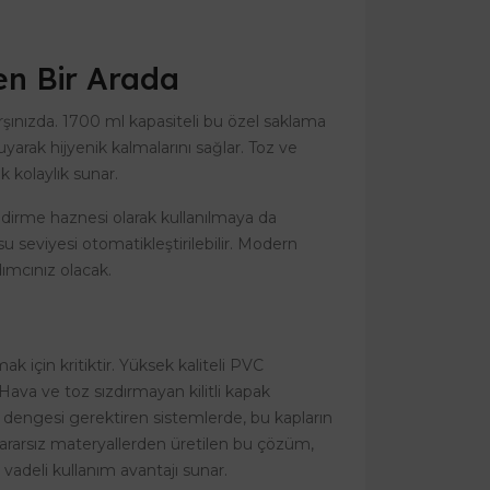
en Bir Arada
şınızda. 1700 ml kapasiteli bu özel saklama
arak hijyenik kalmalarını sağlar. Toz ve
 kolaylık sunar.
irme haznesi olarak kullanılmaya da
u seviyesi otomatikleştirilebilir. Modern
ımcınız olacak.
için kritiktir. Yüksek kaliteli PVC
 Hava ve toz sızdırmayan kilitli kapak
m dengesi gerektiren sistemlerde, bu kapların
zararsız materyallerden üretilen bu çözüm,
adeli kullanım avantajı sunar.