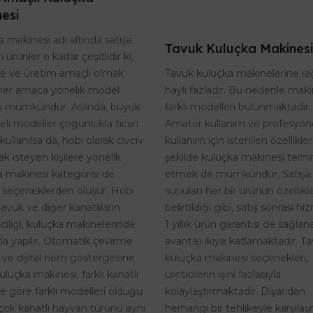
esi
 makinesi adı altında satışa
Tavuk Kuluçka Makinesi
 ürünler o kadar çeşitlidir ki,
Tavuk kuluçka makinelerine r
te ve üretim amaçlı olmak
hayli fazladır. Bu nedenle maki
her amaca yönelik model
farklı modelleri bulunmaktadır.
 mümkündür. Aslında, büyük
Amatör kullanım ve profesyon
eli modeller çoğunlukla ticari
kullanım için istenilen özellikle
kullanılsa da, hobi olarak civciv
şekilde kuluçka makinesi temi
k isteyen kişilere yönelik
etmek de mümkündür. Satışa
a makinesi kategorisi de
sunulan her bir ürünün özellikle
 seçeneklerden oluşur. Hobi
belirtildiği gibi, satış sonrası h
tavuk ve diğer kanatlıların
1 yıllık ürün garantisi de sağlan
riciliği, kuluçka makinelerinde
avantajı ikiye katlamaktadır. T
kla yapılır. Otomatik çevirme
kuluçka makinesi seçenekleri,
i ve dijital nem göstergesine
üreticilerin işini fazlasıyla
uluçka makinesi, farklı kanatlı
kolaylaştırmaktadır. Dışarıdan
ne göre farklı modelleri olduğu
herhangi bir tehlikeyle karşıla
rçok kanatlı hayvan türünü aynı