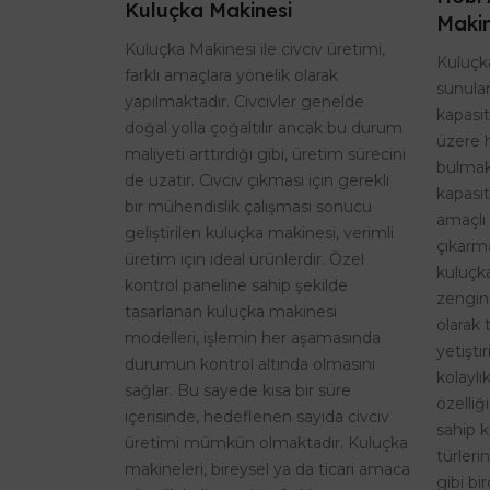
Kuluçka Makinesi
Makin
Kuluçka Makinesi ile civciv üretimi,
Kuluçka
farklı amaçlara yönelik olarak
sunulan
yapılmaktadır. Civcivler genelde
kapasi
doğal yolla çoğaltılır ancak bu durum
üzere 
maliyeti arttırdığı gibi, üretim sürecini
bulmak
de uzatır. Civciv çıkması için gerekli
kapasit
bir mühendislik çalışması sonucu
amaçlı 
geliştirilen kuluçka makinesi, verimli
çıkarma
üretim için ideal ürünlerdir. Özel
kuluçk
kontrol paneline sahip şekilde
zengin
tasarlanan kuluçka makinesi
olarak 
modelleri, işlemin her aşamasında
yetişti
durumun kontrol altında olmasını
kolaylı
sağlar. Bu sayede kısa bir süre
özelliğ
içerisinde, hedeflenen sayıda civciv
sahip k
üretimi mümkün olmaktadır. Kuluçka
türleri
makineleri, bireysel ya da ticari amaca
gibi bi