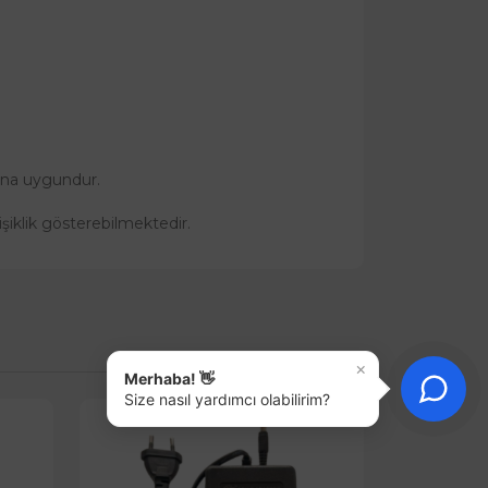
una uygundur.
işiklik gösterebilmektedir.
×
Merhaba! 👋
Size nasıl yardımcı olabilirim?