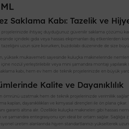
 ML
z Saklama Kabı: Tazelik ve Hijy
el projelerinizde ihtiyaç duyduğunuz güvenilir saklama çözümü kar
sinde içindeki gıda veya hassas ekipmanları dış etkenlerden koruy
ın tazeliğini uzun süre korurken, buzdolabı düzeninde de size büyük
ün, yüksek mukavemeti sayesinde kuluçka makinelerinde nemlend
çine nozül yerleştirilebilir veya mini şamandıra montajı yapılarak s
saklama kabı, hem ev hem de teknik projelerinizde en büyük yard
lerinde Kalite ve Dayanıklılık
 ömrünü uzatmak hem de teknik projelerinizde verimlilik sağlamak 
apları, dayanıklılıkları ve kimyasal dirençleri ile ön plana çıkar.
nı garanti altına alır. Özellikle kuluçka makineleri gibi hassas ne
mı ve şamandıra entegrasyonu için ideal bir ortam sağlar. Sağlığa 
el üretim alanlarında hijyen standartlarınızı yükselterek uzun v