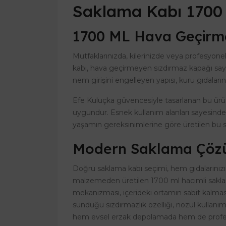
Saklama Kabı 1700
1700 ML Hava Geçirme
Mutfaklarınızda, kilerinizde veya profesyon
kabı, hava geçirmeyen sızdırmaz kapağı saye
nem girişini engelleyen yapısı, kuru gıdalar
Efe Kuluçka güvencesiyle tasarlanan bu ür
uygundur. Esnek kullanım alanları sayesinde i
yaşamın gereksinimlerine göre üretilen bu 
Modern Saklama Çözüm
Doğru saklama kabı seçimi, hem gıdalarınızın
malzemeden üretilen 1700 ml hacimli saklama k
mekanizması, içerideki ortamın sabit kalması
sunduğu sızdırmazlık özelliği, nozül kullanı
hem evsel erzak depolamada hem de profesyon