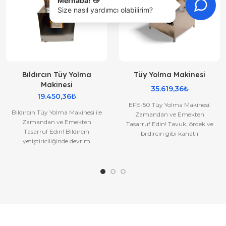
Merhaba! 👋
Size nasıl yardımcı olabilirim?
Bıldırcın Tüy Yolma
Tüy Yolma Makinesi
Makinesi
35.619,36₺
19.450,36₺
EFE-50 Tüy Yolma Makinesi:
Bıldırcın Tüy Yolma Makinesi ile
Zamandan ve Emekten
Zamandan ve Emekten
Tasarruf Edin! Tavuk, ördek ve
Tasarruf Edin! Bıldırcın
bıldırcın gibi kanatlı
yetiştiriciliğinde devrim
hayvanlarınızın tüylerini
yaratacak EFE-30 ile tanışın!
zahmetsizc..
Yük..