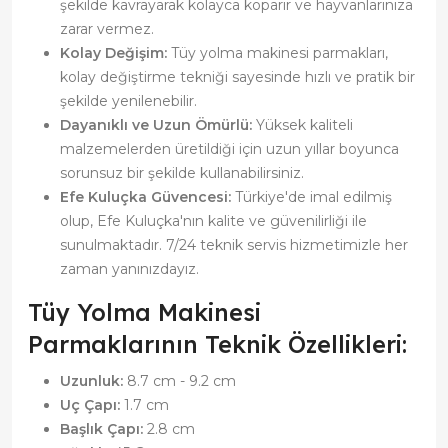
şekilde kavrayarak kolayca koparır ve hayvanlarınıza
zarar vermez.
Kolay Değişim:
Tüy yolma makinesi parmakları,
kolay değiştirme tekniği sayesinde hızlı ve pratik bir
şekilde yenilenebilir.
Dayanıklı ve Uzun Ömürlü:
Yüksek kaliteli
malzemelerden üretildiği için uzun yıllar boyunca
sorunsuz bir şekilde kullanabilirsiniz.
Efe Kuluçka Güvencesi:
Türkiye'de imal edilmiş
olup, Efe Kuluçka'nın kalite ve güvenilirliği ile
sunulmaktadır. 7/24 teknik servis hizmetimizle her
zaman yanınızdayız.
Tüy Yolma Makinesi
Parmaklarının Teknik Özellikleri:
Uzunluk:
8.7 cm - 9.2 cm
Uç Çapı:
1.7 cm
Başlık Çapı:
2.8 cm