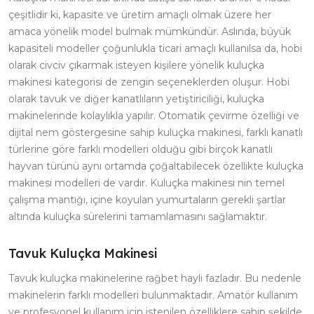
çeşitlidir ki, kapasite ve üretim amaçlı olmak üzere her
amaca yönelik model bulmak mümkündür. Aslında, büyük
kapasiteli modeller çoğunlukla ticari amaçlı kullanılsa da, hobi
olarak civciv çıkarmak isteyen kişilere yönelik kuluçka
makinesi kategorisi de zengin seçeneklerden oluşur. Hobi
olarak tavuk ve diğer kanatlıların yetiştiriciliği, kuluçka
makinelerinde kolaylıkla yapılır. Otomatik çevirme özelliği ve
dijital nem göstergesine sahip kuluçka makinesi, farklı kanatlı
türlerine göre farklı modelleri olduğu gibi birçok kanatlı
hayvan türünü aynı ortamda çoğaltabilecek özellikte kuluçka
makinesi modelleri de vardır. Kuluçka makinesi nin temel
çalışma mantığı, içine koyulan yumurtaların gerekli şartlar
altında kuluçka sürelerini tamamlamasını sağlamaktır.
Tavuk Kuluçka Makinesi
Tavuk kuluçka makinelerine rağbet hayli fazladır. Bu nedenle
makinelerin farklı modelleri bulunmaktadır. Amatör kullanım
ve profesyonel kullanım için istenilen özelliklere sahip şekilde