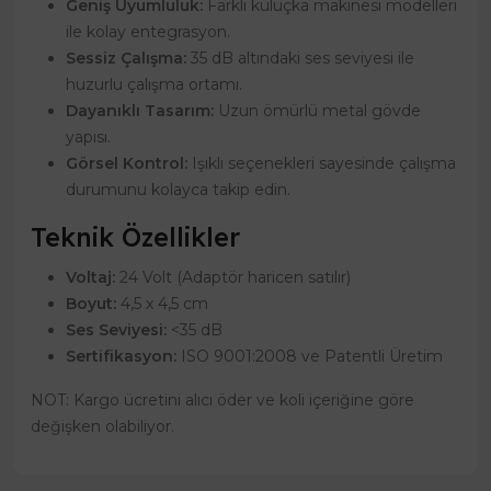
Geniş Uyumluluk:
Farklı kuluçka makinesi modelleri
ile kolay entegrasyon.
Sessiz Çalışma:
35 dB altındaki ses seviyesi ile
huzurlu çalışma ortamı.
Dayanıklı Tasarım:
Uzun ömürlü metal gövde
yapısı.
Görsel Kontrol:
Işıklı seçenekleri sayesinde çalışma
durumunu kolayca takip edin.
Teknik Özellikler
Voltaj:
24 Volt (Adaptör haricen satılır)
Boyut:
4,5 x 4,5 cm
Ses Seviyesi:
<35 dB
Sertifikasyon:
ISO 9001:2008 ve Patentli Üretim
NOT: Kargo ücretini alıcı öder ve koli içeriğine göre
değişken olabiliyor.