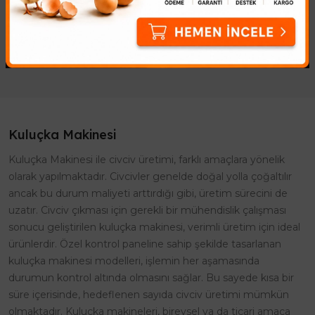
adet Kontrol paneli, 1 adet ısı
Kuluçka Buhar Makine..
sensörü, 1 a..
Kuluçka Makinesi
Kuluçka Makinesi ile civciv üretimi, farklı amaçlara yönelik
olarak yapılmaktadır. Civcivler genelde doğal yolla çoğaltılır
ancak bu durum maliyeti arttırdığı gibi, üretim sürecini de
uzatır. Civciv çıkması için gerekli bir mühendislik çalışması
sonucu geliştirilen kuluçka makinesi, verimli üretim için ideal
ürünlerdir. Özel kontrol paneline sahip şekilde tasarlanan
kuluçka makinesi modelleri, işlemin her aşamasında
durumun kontrol altında olmasını sağlar. Bu sayede kısa bir
süre içerisinde, hedeflenen sayıda civciv üretimi mümkün
olmaktadır. Kuluçka makineleri, bireysel ya da ticari amaca