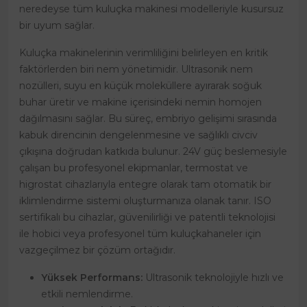
neredeyse tüm kuluçka makinesi modelleriyle kusursuz
bir uyum sağlar.
Kuluçka makinelerinin verimliliğini belirleyen en kritik
faktörlerden biri nem yönetimidir. Ultrasonik nem
nozülleri, suyu en küçük moleküllere ayırarak soğuk
buhar üretir ve makine içerisindeki nemin homojen
dağılmasını sağlar. Bu süreç, embriyo gelişimi sırasında
kabuk direncinin dengelenmesine ve sağlıklı civciv
çıkışına doğrudan katkıda bulunur. 24V güç beslemesiyle
çalışan bu profesyonel ekipmanlar, termostat ve
higrostat cihazlarıyla entegre olarak tam otomatik bir
iklimlendirme sistemi oluşturmanıza olanak tanır. ISO
sertifikalı bu cihazlar, güvenilirliği ve patentli teknolojisi
ile hobici veya profesyonel tüm kuluçkahaneler için
vazgeçilmez bir çözüm ortağıdır.
Yüksek Performans:
Ultrasonik teknolojiyle hızlı ve
etkili nemlendirme.