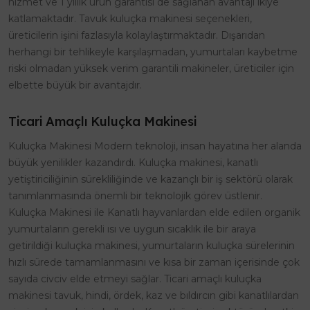
hizmet ve 1 yıllık ürün garantisi de sağlanan avantajı ikiye
katlamaktadır. Tavuk kuluçka makinesi seçenekleri,
üreticilerin işini fazlasıyla kolaylaştırmaktadır. Dışarıdan
herhangi bir tehlikeyle karşılaşmadan, yumurtaları kaybetme
riski olmadan yüksek verim garantili makineler, üreticiler için
elbette büyük bir avantajdır.
Ticari Amaçlı Kuluçka Makinesi
Kuluçka Makinesi Modern teknoloji, insan hayatına her alanda
büyük yenilikler kazandırdı. Kuluçka makinesi, kanatlı
yetiştiriciliğinin sürekliliğinde ve kazançlı bir iş sektörü olarak
tanımlanmasında önemli bir teknolojik görev üstlenir.
Kuluçka Makinesi ile Kanatlı hayvanlardan elde edilen organik
yumurtaların gerekli ısı ve uygun sıcaklık ile bir araya
getirildiği kuluçka makinesi, yumurtaların kuluçka sürelerinin
hızlı sürede tamamlanmasını ve kısa bir zaman içerisinde çok
sayıda civciv elde etmeyi sağlar. Ticari amaçlı kuluçka
makinesi tavuk, hindi, ördek, kaz ve bıldırcın gibi kanatlılardan