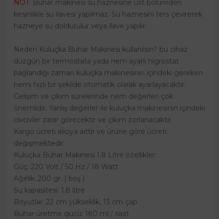
NOT
: Buhar makinesi su haznesine üst bölümden
kesinlikle su ilavesi yapılmaz. Su haznesini ters çevirerek
hazneye su doldurulur veya ilave yapılır.
Neden Kuluçka Buhar Makinesi kullanılsın? bu cihaz
düzgün bir termostata yada nem ayarlı higrostat
bağlandığı zaman kuluçka makinesinin içindeki gereken
nemi hızlı bir şekilde otomatik olarak ayarlayacaktır.
Gelişim ve çıkım sürelerinde nem değerleri çok
önemlidir. Yanlış değerler ile kuluçka makinesinin içindeki
civcivler zarar görecektir ve çıkım zorlanacaktır.
Kargo ücreti alıcıya aittir ve ürüne göre ücreti
değişmektedir.
Kuluçka Buhar Makinesi 1.8 Litre özellikler:
Güç: 220 Volt / 50 Hz / 18 Watt
Ağırlık: 200 gr. ( boş )
Su kapasitesi: 1.8 litre
Boyutlar: 22 cm yükseklik, 13 cm çap
Buhar üretme gücü: 180 ml / saat