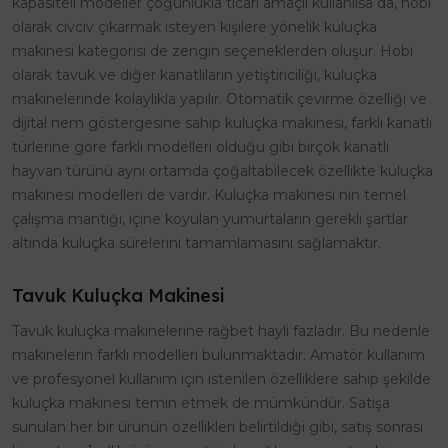
kapasiteli modeller çoğunlukla ticari amaçlı kullanılsa da, hobi
olarak civciv çıkarmak isteyen kişilere yönelik kuluçka
makinesi kategorisi de zengin seçeneklerden oluşur. Hobi
olarak tavuk ve diğer kanatlıların yetiştiriciliği, kuluçka
makinelerinde kolaylıkla yapılır. Otomatik çevirme özelliği ve
dijital nem göstergesine sahip kuluçka makinesi, farklı kanatlı
türlerine göre farklı modelleri olduğu gibi birçok kanatlı
hayvan türünü aynı ortamda çoğaltabilecek özellikte kuluçka
makinesi modelleri de vardır. Kuluçka makinesi nin temel
çalışma mantığı, içine koyulan yumurtaların gerekli şartlar
altında kuluçka sürelerini tamamlamasını sağlamaktır.
Tavuk Kuluçka Makinesi
Tavuk kuluçka makinelerine rağbet hayli fazladır. Bu nedenle
makinelerin farklı modelleri bulunmaktadır. Amatör kullanım
ve profesyonel kullanım için istenilen özelliklere sahip şekilde
kuluçka makinesi temin etmek de mümkündür. Satışa
sunulan her bir ürünün özellikleri belirtildiği gibi, satış sonrası