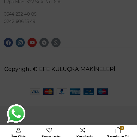
Fığla Mah. 322 Sok. No. 6 A
0544 232 40 85
0242 606 15 49
Copyright © EFE KULUÇKA MAKİNELERİ
0
Üye Giriş
Favorilerim
Karşılaştır
Sepetime Git