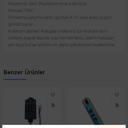
Malzeme: Sert Plastikten imal edilmiştir
Menşei: PRC
Ortalama çalışma saati: günlük 8-10 saat arası uygun
görülmüştür.
Kullanım alanlar: Kuluçka makinesi için buharlı nem
üretimi, kapalı alanda oda nemlendirici, astım hastaları
için ilaçlı buhar üretimi ve daha çok benzeri kullanımlar.
Benzer Ürünler